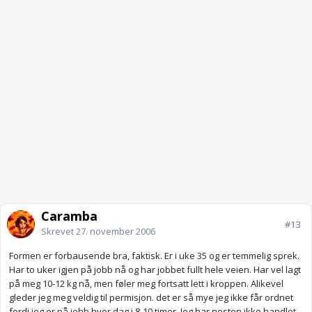
Caramba
#13
Skrevet
27. november 2006
Formen er forbausende bra, faktisk. Er i uke 35 og er temmelig sprek.
Har to uker igjen på jobb nå og har jobbet fullt hele veien. Har vel lagt
på meg 10-12 kg nå, men føler meg fortsatt lett i kroppen. Alikevel
gleder jeg meg veldig til permisjon. det er så mye jeg ikke får ordnet
fordi jeg er på jobb hver dag i 8-10 timer. Jeg har nesten ikke handlet