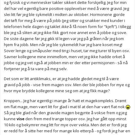
og fysisk og vi mennesker takler sikkert dette forskjellig. Jeg for min
del har vel egentlig bare positive opplevelser med å være gravid. Jeg
slei litt før jeg ble sykmeldt i midten av oktober. Hormonene gjorde
det tøft for meg å være på jobb (jeg sitter og snakker med kunder i
telefonen hele dagen og taklet
ikke
å få noen form for "kjeft"). I tillegg
ble jeg så sliten at jeg ikke fikk gjort noe annet enn å jobbe og sove.
De siste dagene før jeg gikk til legen var jeg på gråten når jeg kom
hjem fra jobb. Men når jeg ble sykemeldt har jeg bare koset meg!
Sover lenge og småpusler med ting i huset, tar meg turer til byen osv.
Savner kollegene mine innimellom, men vet jeg ikke hadde orket å
jobbe og jeg vet også at jobben min er der etter permisjonen - så nå
fortjener jeg å ta vare på meg selv.
Det som er litt antiklimaks, er at jeg hadde gledet meg til å være
gravid på jobb - vise frem magen osv. Men der ble jobben for mye og
hvor mye brydde kollegene mine seg om at jeg fikk mage?
Kroppen... Jeg har egentlig i mange år hatt et magekompleks. Drømt
om flat mage, men vært litt for glad i mat til at den har vært flat nok
Så jeg ble glad når den gravide magen begynte å vokse frem og jeg
kunne
vise
den frem med trange topper osv. Jeg har gått opp minst
10 kilo og bekymrer meg litt for mye over vekta. Men det er fordi jeg
er redd for å sitte her med for mange kilo etterpå - og fordi jeg har en