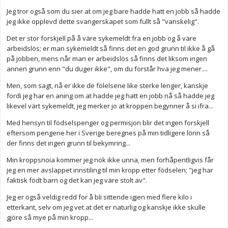
Jeg tror også som du sier at om jeg bare hadde hatt en jobb så hadde
jeg ikke opplevd dette svangerskapet som fullt så "vanskelig".
Det er stor forskjell på å väre sykemeldt fra en jobb og å väre
arbeidslös; er man sykemeldt så finns det en god grunn til ikke å gå
på jobben, mens når man er arbeidslös så finns det liksom ingen
annen grunn enn "du duger ikke", om du forstår hva jeg mener....
Men, som sagt, nå er ikke de fölelsene like sterke lenger, kanskje
fordi jeg har en aning om at hadde jeg hatt en jobb nå så hadde jeg
likevel värt sykemeldt, jeg merker jo at kroppen begynner å si ifra...
Med hensyn til födselspenger og permisjon blir det ingen forskjell
eftersom pengene her i Sverige beregnes på min tidligere lönn så
der finns det ingen grunn til bekymring...
Min kroppsnoia kommer jeg nok ikke unna, men forhåpentligvis får
jeg en mer avslappet innstiling til min kropp etter födselen; "jeg har
faktisk födt barn og det kan jeg väre stolt av".
Jeg er også veldig redd for å bli sittende igjen med flere kilo i
etterkant, selv om jeg vet at det er naturlig og kanskje ikke skulle
gjöre så mye på min kropp...