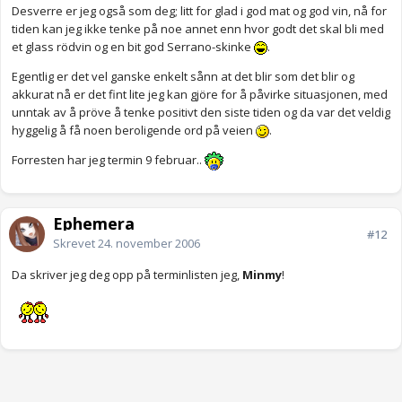
Desverre er jeg også som deg; litt for glad i god mat og god vin, nå for
tiden kan jeg ikke tenke på noe annet enn hvor godt det skal bli med
et glass rödvin og en bit god Serrano-skinke
.
Egentlig er det vel ganske enkelt sånn at det blir som det blir og
akkurat nå er det fint lite jeg kan gjöre for å påvirke situasjonen, med
unntak av å pröve å tenke positivt den siste tiden og da var det veldig
hyggelig å få noen beroligende ord på veien
.
Forresten har jeg termin 9 februar..
Ephemera
#12
Skrevet
24. november 2006
Da skriver jeg deg opp på terminlisten jeg,
Minmy
!