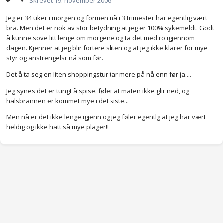
Skrevet
19. november 2006
Jeg er 34 uker i morgen og formen nå i 3 trimester har egentlig vært
bra. Men det er nok av stor betydning at jeg er 100% sykemeldt. Godt
å kunne sove litt lenge om morgene og ta det med ro igjennom
dagen. Kjenner at jeg blir fortere sliten og at jeg ikke klarer for mye
styr og anstrengelsr nå som før.
Det å ta seg en liten shoppingstur tar mere på nå enn før ja....
Jeg synes det er tungt å spise. føler at maten ikke glir ned, og
halsbrannen er kommet mye i det siste...
Men nå er det ikke lenge igjenn og jeg føler egentlg at jeg har vært
heldig og ikke hatt så mye plager!!