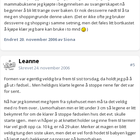
mammabuksene jeg kjøpte i begynnelsen av svangerskapet nå
begynner å bli litt trange over baken. Er nok dessverre nødt til å ta
meg en shoppingrunde denne uken. (Det er ikke ofte jeg bruker
dessverre og shopping i samme setning, men det føles litt bortkastet
å kjøpe klær jeg bare kan bruke i to mnd
)
Endret
20. november 2006
av Siona
Leanne
#5
Skrevet
24. november 2006
Formen var egentlig veldig bra frem til sist torsdag, da holdt jeg på å
gå ut i fødsel... Men heldigvis klarte legene å stoppe riene før det var
for sent..
Nå har jeg kommet meg hjem fra sykehuset men må ta det veldig
med ro frem over.. Livmorhalsen min er litt under 3 cm så legene er litt
bekymret for om de klarer å stoppe fødselen hvis det evt. skulle
starte igjen.. men vi håper jo at knøttet holder seg inne frem til termin!
Har vel godt opp ca. 10 kg, er nå 29 uker. Merker at magen er blitt
veldig tung den siste uken, men det er vel fordi hodet til babyen ligger
så langt ned i bekkenet og presser på livmorhalsen..