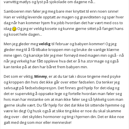
vanvittig matlys og lyst på sjokolade om dagene nå...
Samboeren min føler jeg meg bare mer knyttet til enn noen sinne!
Han er veldig levende opptatt av magen og graviditeten og spør hver
dag når han kommer hjem fra jobb hvordan det har vært med oss to
idag
Og jeg er veldig kosete og kunne gjerne sittet på fanget hans
og koset hele dagen...
Men jeg gleder meg
veldig
til februar og babyen kommer! Og jeg
gleder meg til å få tilbake kroppen min og bruke de vanlige klærne
mine igjen. Og kanskje blir jeg mer fornøyd med magen min også - nå
når jeg virkelig har fått oppleve hva det er å ha
stor
mage og også
kan tenke på at den har båret frem babyen min.
Det som er viktig,
Minmy
, er at du tar tak i disse tingene med psyke
og kroppen din hvis det ikke går over etter fødselen. Da tenker jeg
selvsagt på fødselsdepresjon. Det finnes god hjelp for det idag og
det er superviktig å oppsøke lege og fortelle hvordan man føler seg
hvis man har mistanke om at man ikke føler seg så lykkelig som man
gjerne skulle vært. Du får hjelp for det da! Ikke bli sittende hjemme og
være lei deg! Og husk også at slike ting ikke er noe du skal skamme
deg over - det skyldes hormoner og ting i hjernen din. Det er ikke noe
galt med deg som mor eller menneske!