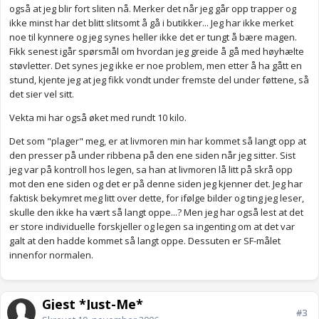
også at jeg blir fort sliten nå. Merker det når jeg går opp trapper og
ikke minst har det blitt slitsomt å gå i butikker... Jeg har ikke merket
noe til kynnere og jeg synes heller ikke det er tungt å bære magen.
Fikk senest igår spørsmål om hvordan jeg greide å gå med høyhælte
støvletter. Det synes jeg ikke er noe problem, men etter å ha gått en
stund, kjente jeg at jeg fikk vondt under fremste del under føttene, så
det sier vel sitt.
Vekta mi har også øket med rundt 10 kilo.
Det som "plager" meg, er at livmoren min har kommet så langt opp at
den presser på under ribbena på den ene siden når jeg sitter. Sist
jeg var på kontroll hos legen, sa han at livmoren lå litt på skrå opp
mot den ene siden og det er på denne siden jeg kjenner det. Jeg har
faktisk bekymret meg litt over dette, for ifølge bilder og ting jeg leser,
skulle den ikke ha vært så langt oppe...? Men jeg har også lest at det
er store individuelle forskjeller og legen sa ingenting om at det var
galt at den hadde kommet så langt oppe. Dessuten er SF-målet
innenfor normalen.
Gjest *Just-Me*
#3