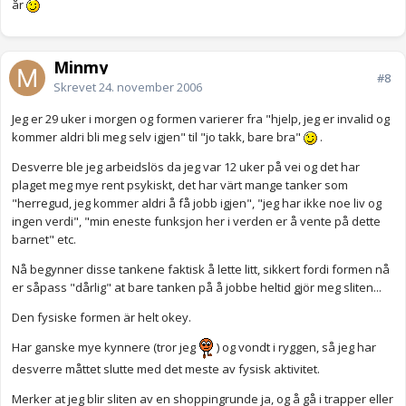
år
Minmy
#8
Skrevet
24. november 2006
Jeg er 29 uker i morgen og formen varierer fra "hjelp, jeg er invalid og
kommer aldri bli meg selv igjen" til "jo takk, bare bra"
.
Desverre ble jeg arbeidslös da jeg var 12 uker på vei og det har
plaget meg mye rent psykiskt, det har värt mange tanker som
"herregud, jeg kommer aldri å få jobb igjen", "jeg har ikke noe liv og
ingen verdi", "min eneste funksjon her i verden er å vente på dette
barnet" etc.
Nå begynner disse tankene faktisk å lette litt, sikkert fordi formen nå
er såpass "dårlig" at bare tanken på å jobbe heltid gjör meg sliten...
Den fysiske formen är helt okey.
Har ganske mye kynnere (tror jeg
) og vondt i ryggen, så jeg har
desverre måttet slutte med det meste av fysisk aktivitet.
Merker at jeg blir sliten av en shoppingrunde ja, og å gå i trapper eller