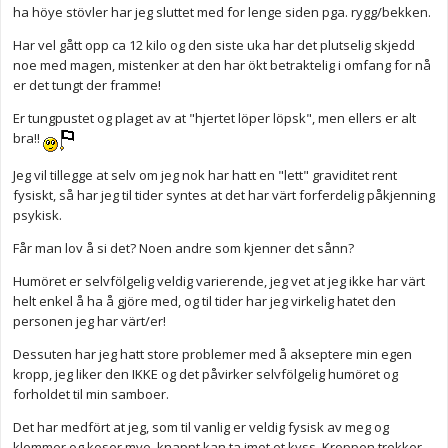
ha höye stövler har jeg sluttet med for lenge siden pga. rygg/bekken.
Har vel gått opp ca 12 kilo og den siste uka har det plutselig skjedd
noe med magen, mistenker at den har ökt betraktelig i omfang for nå
er det tungt der framme!
Er tungpustet og plaget av at "hjertet löper löpsk", men ellers er alt
bra!!
Jeg vil tillegge at selv om jeg nok har hatt en "lett" graviditet rent
fysiskt, så har jeg til tider syntes at det har värt forferdelig påkjenning
psykisk.
Får man lov å si det? Noen andre som kjenner det sånn?
Humöret er selvfölgelig veldig varierende, jeg vet at jeg ikke har värt
helt enkel å ha å gjöre med, og til tider har jeg virkelig hatet den
personen jeg har värt/er!
Dessuten har jeg hatt store problemer med å akseptere min egen
kropp, jeg liker den IKKE og det påvirker selvfölgelig humöret og
forholdet til min samboer.
Det har medfört at jeg, som til vanlig er veldig fysisk av meg og
klemmer og koser mye, knappt kan ta imot et kyss. Kroppen trekker