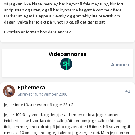
så jeg kan ikke klage, men jeg har begynt å føle meg tung, blir fort
andpusten og sliten, og så har kynnerne begynt å komme oftere.
Merker at jeg må slappe av jevnlig og gjør veldig lite praktisk om
dagen. Vekta har jo økt på rundt 10 kg, så det gjør jo sitt.
Hvordan er formen hos dere andre?
Videoannonse
Annonse
Ephemera
#2
Skrevet
19. november 2006
Jeg er inne i 3. trimester nå og er 28 + 3.
Jeg er 100 % sykmeldt og det gjør at formen er bra. Jeg skjønner
imidlertid ikke hvordan det skulle gått dersom jeg skulle stått opp
tidlig om morgenen, dratt på jobb og vært der i 8 timer. Nå sover jeg til
rundt kl. 10 om dagene og jeg føler at jeg trenger det. Men jeg merker