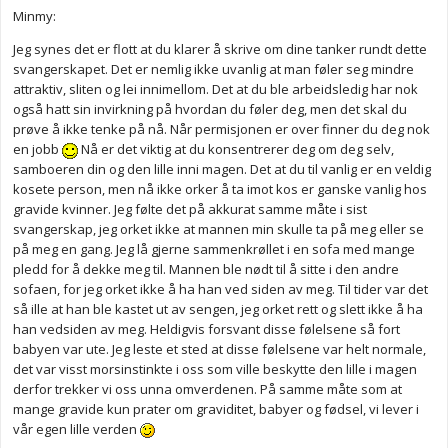
Minmy:
Jeg synes det er flott at du klarer å skrive om dine tanker rundt dette
svangerskapet. Det er nemlig ikke uvanlig at man føler seg mindre
attraktiv, sliten og lei innimellom. Det at du ble arbeidsledig har nok
også hatt sin invirkning på hvordan du føler deg, men det skal du
prøve å ikke tenke på nå. Når permisjonen er over finner du deg nok
en jobb
Nå er det viktig at du konsentrerer deg om deg selv,
samboeren din og den lille inni magen. Det at du til vanlig er en veldig
kosete person, men nå ikke orker å ta imot kos er ganske vanlig hos
gravide kvinner. Jeg følte det på akkurat samme måte i sist
svangerskap, jeg orket ikke at mannen min skulle ta på meg eller se
på meg en gang. Jeg lå gjerne sammenkrøllet i en sofa med mange
pledd for å dekke meg til. Mannen ble nødt til å sitte i den andre
sofaen, for jeg orket ikke å ha han ved siden av meg. Til tider var det
så ille at han ble kastet ut av sengen, jeg orket rett og slett ikke å ha
han vedsiden av meg. Heldigvis forsvant disse følelsene så fort
babyen var ute. Jeg leste et sted at disse følelsene var helt normale,
det var visst morsinstinkte i oss som ville beskytte den lille i magen
derfor trekker vi oss unna omverdenen. På samme måte som at
mange gravide kun prater om graviditet, babyer og fødsel, vi lever i
vår egen lille verden