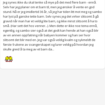
Jeg synes ikke du skal tenke så mye på det med flere barn - ennå.
Selv har jeg planer om et barn til, men jeg ønsker å vente en god
stund. Nå er jeg imidlertid 36 år, så jeg har tiden litt mot meg og sambo
har lyst på ganske tette barn. Selv synes jeg det virker slitsomt å gå
gravid når man har et veldig lite barn, og ikke minst slitsomt å ha to
små. (Har sett det hos venner...). Men dette er ikke noe tema ennå,
egentlig, og sambo sier også at det godt kan hende at han også blir
av en annen oppfatning når babyen kommer og han ser hvor
slitsomt det blir med en. Jeg var også veldig kvalm og sykmeldt de
første 9 ukene av svangerskapet og lurer veldig på hvordan jeg
skulle greid å ta meg av et barn da...