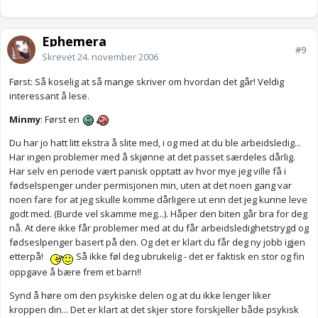
Ephemera
#9
Skrevet
24. november 2006
Først: Så koselig at så mange skriver om hvordan det går! Veldig
interessant å lese.
Minmy
: Først en
Du har jo hatt litt ekstra å slite med, i og med at du ble arbeidsledig...
Har ingen problemer med å skjønne at det passet særdeles dårlig.
Har selv en periode vært panisk opptatt av hvor mye jeg ville få i
fødselspenger under permisjonen min, uten at det noen gang var
noen fare for at jeg skulle komme dårligere ut enn det jeg kunne leve
godt med. (Burde vel skamme meg...). Håper den biten går bra for deg
nå. At dere ikke får problemer med at du får arbeidsledighetstrygd og
fødseslpenger basert på den. Og det er klart du får deg ny jobb igjen
etterpå!
Så ikke føl deg ubrukelig - det er faktisk en stor og fin
oppgave å bære frem et barn!!
Synd å høre om den psykiske delen og at du ikke lenger liker
kroppen din... Det er klart at det skjer store forskjeller både psykisk