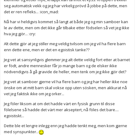
seg automatisk vekk og jeg har virkelig prövd å jobbe på dette, men
det er ren refleks... :icon_mad:
Nå har vi heldigvis kommet så langt at både jeg og min samboer kan
le av dette, men om det ikke går tilbake etter födselen så vet jeg ikke
hva jeg gjör... :cry:
Alt dette gjör at jeg stiller meg veldig tvilsom om jeg vil ha flere barn
enn dette ene, men er det en egoistisk tanke??
Jeg vet at sansynligvis glemmer jeg alt dette veldig fort etter at barnet
er födt, andre mennesker får jo mange barn og de elsker ikke
nödvendigvis å gå gravide de heller, men tenk om jeg ikke gjör det?
Jeg vet at samboer gjerne vil ha flere barn og jeg har heller ikke noe
önske om at mitt barn skal vokse opp uten sösken, men akkurat nå
vet jeg faktisk ikke om jeg orker...
Jeg föler liksom at om det hadde värt en fysisk grunn til disse
fölelsene så hadde det värt mer akseptert, nå föles det bare....
egoistiskt...
Dette ble et lengre inlegg enn jeg hadde tenkt meg, men kom gjerne
med synspunkter..