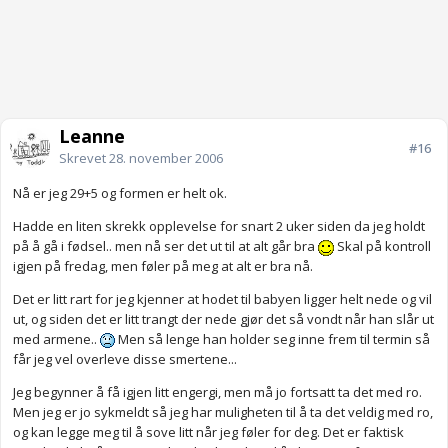
Leanne
#16
Skrevet
28. november 2006
Nå er jeg 29+5 og formen er helt ok.
Hadde en liten skrekk opplevelse for snart 2 uker siden da jeg holdt
på å gå i fødsel.. men nå ser det ut til at alt går bra
Skal på kontroll
igjen på fredag, men føler på meg at alt er bra nå.
Det er litt rart for jeg kjenner at hodet til babyen ligger helt nede og vil
ut, og siden det er litt trangt der nede gjør det så vondt når han slår ut
med armene..
Men så lenge han holder seg inne frem til termin så
får jeg vel overleve disse smertene...
Jeg begynner å få igjen litt engergi, men må jo fortsatt ta det med ro.
Men jeg er jo sykmeldt så jeg har muligheten til å ta det veldig med ro,
og kan legge meg til å sove litt når jeg føler for deg. Det er faktisk