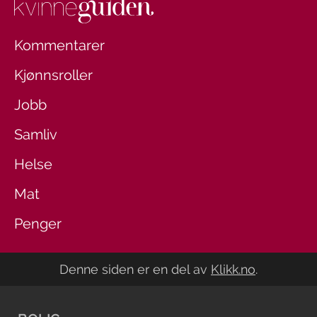
Kommentarer
Kjønnsroller
Jobb
Samliv
Helse
Mat
Penger
Denne siden er en del av
Klikk.no
.