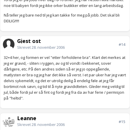
noe til babyen fordi jeg ikke orker butikker etter en lang arbeidsdag.
Nå teller jeg bare ned til jeg kan takke for meg på jobb. Det skal bli
DEILIG!!!!!
Gjest ost
#14
Skrevet
28. november 2006
32+4 her, og formen er vel "etter forholdene bra". Klart det merkes at
jeg er gravid, - sliten i ryggen, av og til vondt i bekkenet, sover
dårligere, etc. På den andres siden så er jeg jo oppegående,
matlysten er bra og jeg har det ikke så verst. I et par uker har jeg vært
delvis sykemeldt, og det er utrolig deilig å endelig føle at jeg får
bortimot nok søvn, og tid til å nyte gravididteten. Gleder meg veldig til
jul, både fordi jul er så fint og fordi jeg fra da av har ferie / permisjon
på "heltid".
Leanne
#15
Skrevet
28. november 2006