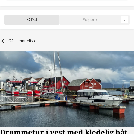
Del
Følgere
0
Gå til emneliste