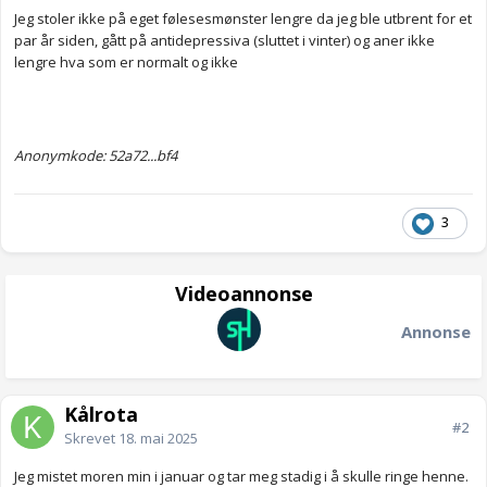
Jeg stoler ikke på eget følesesmønster lengre da jeg ble utbrent for et
par år siden, gått på antidepressiva (sluttet i vinter) og aner ikke
lengre hva som er normalt og ikke
Anonymkode: 52a72...bf4
3
Videoannonse
Annonse
Kålrota
#2
Skrevet
18. mai 2025
Jeg mistet moren min i januar og tar meg stadig i å skulle ringe henne.