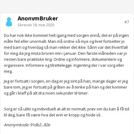
AnonymBruker
#7
Skrevet
18. mai 2025
Du har nok ikke kommet helt igang med sorgen ennå, det er på ingen
måte feil eller unormalt. Man må ordne så mye og livet fortsetter jo
med barn og hverdag så man rekker det ikke. Sånn var det ihvertfall
for meg da jeg mista broren min i januar. Den første måneden var jo
nesten bare praktiske ting. Ordne og informere, dokumentere og
organisere. Informere og tilrettelegge. Ingenting der i var sorg eller
meg.
Jeg er fortsatt i sorgen, en dag er jeg sint på han, mange dager er jeg
bare tom, jeg er fortsatt på gråten av å tenke på han og det kommer
og går i blaff på alt dra noen sekunder til timer.
Sorg er så ulikt og individuelt at alt er normalt, prøv om du kan å få tid
til deg, bare få være hva det enn er kropp og hode vil.
Anonymkode: 91db2...82e