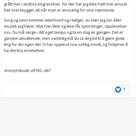
grått mer i andres begravelser, for der har jeg ikke hatt noe ansvar.
Det overskygger alt når man er ansvarlig for sine nærmeste.
Sorg og savn kommer etterhvert og i bølger, av klær jeg ser eller
musikk jeg hører. Mat han likte og ikke får spist lenger, opplevelser
osv. Du må sørge i ditt eget tempo og ta en dag av gangen. Det er
ganske utmattende, men samtidig må du ta deg tid til å gjøre gode
ting for din egen del. Vi har opplevd noe veldig vondt, og fortjener å
ha det bra innimellom.
Anonymkode: a9745...d67
1