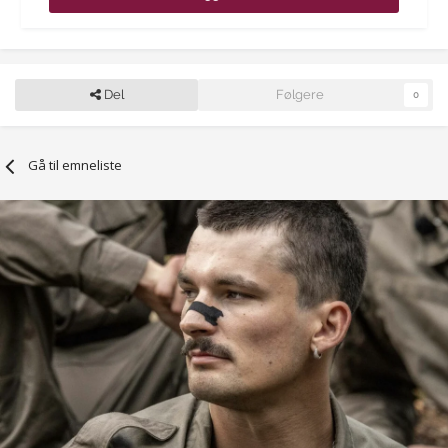
Del
Følgere
0
Gå til emneliste