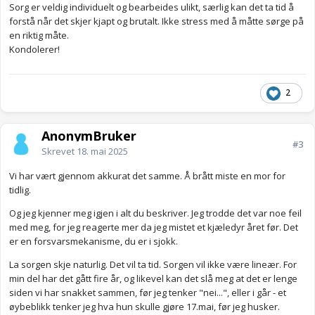
Sorg er veldig individuelt og bearbeides ulikt, særlig kan det ta tid å
forstå når det skjer kjapt og brutalt. Ikke stress med å måtte sørge på
en riktig måte.
Kondolerer!
2
AnonymBruker
#3
Skrevet
18. mai 2025
Vi har vært gjennom akkurat det samme. Å brått miste en mor for
tidlig.
Og jeg kjenner meg igjen i alt du beskriver. Jeg trodde det var noe feil
med meg, for jeg reagerte mer da jeg mistet et kjæledyr året før. Det
er en forsvarsmekanisme, du er i sjokk.
La sorgen skje naturlig. Det vil ta tid. Sorgen vil ikke være lineær. For
min del har det gått fire år, og likevel kan det slå meg at det er lenge
siden vi har snakket sammen, før jeg tenker "nei...", eller i går - et
øybeblikk tenker jeg hva hun skulle gjøre 17.mai, før jeg husker.