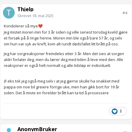
Thjelp
#4
Skrevet
18. mai 2025
Kondolerer så mye
❤️
Jeg mistet moren min for 3 år siden og ville senest torsdag kveld gjøre
et forsøk på å ringe henne. Moren min ble også bare 57 år, og selv
om hun var syk av kreft, kom alt rundt dødsfallet litt brått på oss.
Jeg har sorgreaksjoner fremdeles etter 3 år. Men det sies at sorgen
aldri forlater deg, men du lærer deg med tiden å leve med den. Alle
reaksjoner er også helt normalt og alle tidsløp er individuelt.
(F.eks tok jeg også meg selv i at jeg gjerne skulle ha snakket med
pappa om noe bil greiere forrige uke, men han gikk bort for 19 år
siden. Det å miste en forelder brått kan ta tid å prosessere
2
AnonymBruker