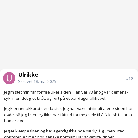
Ulrikke
#10
Skrevet
18. mai 2025
Jeg mistet min far for fire uker siden. Han var 78 år og var demens-
syk, men det gikk brått og fort på et par dager allikevel.
Jeg kjenner akkurat det du sier. Jeg har vært minimalt alene siden han
døde, så jeg føler jeg ikke har fått tid for meg selv til å faktisk ta inn at
han er død.
Jeg er kjempesliten og har egentlig ikke noe særlig å gi, men utad
oppfører jeg meg nok ganske normalt. Har sovet lite, tipper