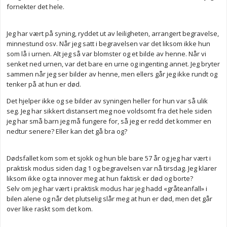
fornekter det hele.
Jeg har vært på syning, ryddet ut av leiligheten, arrangert begravelse,
minnestund osv. Når jeg satt i begravelsen var det liksom ikke hun
som lå i urnen. Alt jeg så var blomster og et bilde av henne. Når vi
senket ned urnen, var det bare en urne og ingenting annet. Jeg bryter
sammen når jeg ser bilder av henne, men ellers går jeg ikke rundt og
tenker på at hun er død.
Det hjelper ikke og se bilder av syningen heller for hun var så ulik
seg. Jeg har sikkert distansert meg noe voldsomt fra det hele siden
jeg har små barn jeg må fungere for, så jeg er redd det kommer en
nedtur senere? Eller kan det gå bra og?
Dødsfallet kom som et sjokk og hun ble bare 57 år og jeg har vært i
praktisk modus siden dag 1 og begravelsen var nå tirsdag. Jeg klarer
liksom ikke og ta innover meg at hun faktisk er død og borte?
Selv om jeg har vært i praktisk modus har jeg hadd «gråteanfall» i
bilen alene og når det plutselig slår meg at hun er død, men det går
over like raskt som det kom.