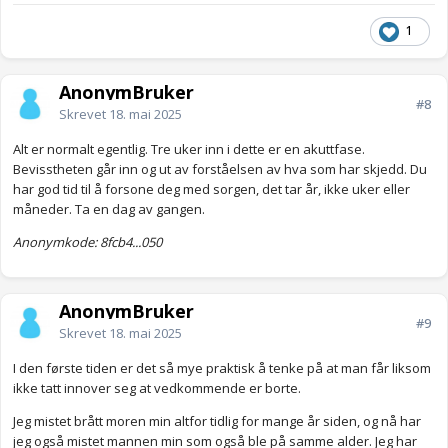
1
AnonymBruker
#8
Skrevet
18. mai 2025
Alt er normalt egentlig. Tre uker inn i dette er en akuttfase.
Bevisstheten går inn og ut av forståelsen av hva som har skjedd. Du
har god tid til å forsone deg med sorgen, det tar år, ikke uker eller
måneder. Ta en dag av gangen.
Anonymkode: 8fcb4...050
AnonymBruker
#9
Skrevet
18. mai 2025
I den første tiden er det så mye praktisk å tenke på at man får liksom
ikke tatt innover seg at vedkommende er borte.
Jeg mistet brått moren min altfor tidlig for mange år siden, og nå har
jeg også mistet mannen min som også ble på samme alder. Jeg har