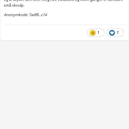
små skvulp.
Anonymkode: 7adf8...c14
1
1