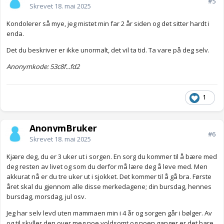
#5
Skrevet
18. mai 2025
Kondolerer så mye, jeg mistet min far 2 år siden og det sitter hardt i
enda.
Det du beskriver er ikke unormalt, det vil ta tid. Ta vare på deg selv.
Anonymkode: 53c8f...fd2
1
AnonymBruker
#6
Skrevet
18. mai 2025
Kjære deg, du er 3 uker ut i sorgen. En sorg du kommer til å bære med
deg resten av livet og som du derfor må lære deg å leve med. Men
akkurat nå er du tre uker ut i sjokket. Det kommer til å gå bra. Første
året skal du gjennom alle disse merkedagene; din bursdag, hennes
bursdag, morsdag, jul osv.
Jeg har selv levd uten mammaen min i 4 år og sorgen går i bølger. Av
og til skyller den over meg noe voldsomt og noen ganger er det bare