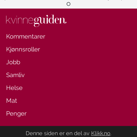
Kommentarer
Kjønnsroller
Jobb
Samliv
Helse
Mat
Penger
Denne siden er en del av
Klikk.no
.