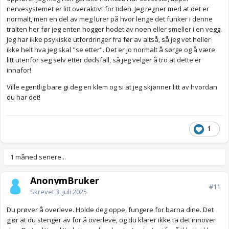
nervesystemet er litt overaktivt for tiden. Jeg regner med at det er
normalt, men en del av meg lurer på hvor lenge det funker i denne
tralten her før jeg enten hogger hodet av noen eller smeller i en vegg.
Jeg har ikke psykiske utfordringer fra før av altså, så jeg vet heller
ikke helt hva jeg skal "se etter". Det er jo normalt å sørge og å være
litt utenfor seg selv etter dødsfall, så jeg velger å tro at dette er
innafor!
Ville egentlig bare gi deg en klem og si at jeg skjønner litt av hvordan
du har det!
1
1 måned senere...
AnonymBruker
#11
Skrevet
3. juli 2025
Du prøver å overleve. Holde deg oppe, fungere for barna dine. Det
gjør at du stenger av for å overleve, og du klarer ikke ta det innover