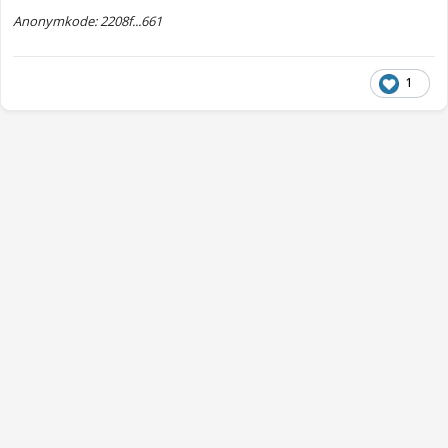
Anonymkode: 2208f...661
1