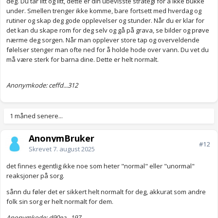
deg. Du tar litt og litt, dette er din ubevisste strategi for å ikke bukke
under. Smellen trenger ikke komme, bare fortsett med hverdag og
rutiner og skap deg gode opplevelser og stunder. Når du er klar for
det kan du skape rom for deg selv og gå på grava, se bilder og prøve
nærme deg sorgen. Når man opplever store tap og overveldende
følelser stenger man ofte ned for å holde hode over vann. Du vet du
må være sterk for barna dine. Dette er helt normalt.
Anonymkode: ceffd...312
1 måned senere...
AnonymBruker
#12
Skrevet
7. august 2025
det finnes egentlig ikke noe som heter "normal" eller "unormal"
reaksjoner på sorg.
sånn du føler det er sikkert helt normalt for deg, akkurat som andre
folk sin sorg er helt normalt for dem.
Anonymkode: d90ea...197