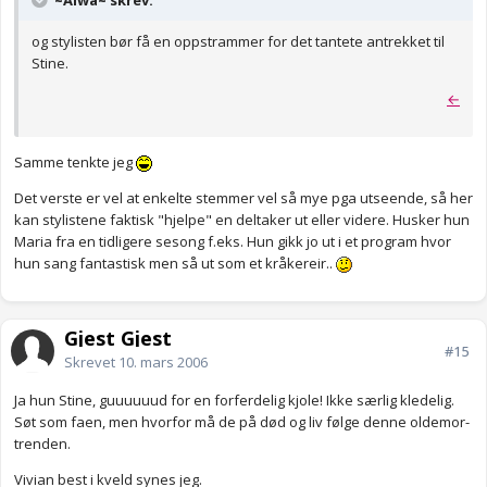
~Alwa~ skrev:
og stylisten bør få en oppstrammer for det tantete antrekket til
Stine.
←
Samme tenkte jeg
Det verste er vel at enkelte stemmer vel så mye pga utseende, så her
kan stylistene faktisk "hjelpe" en deltaker ut eller videre. Husker hun
Maria fra en tidligere sesong f.eks. Hun gikk jo ut i et program hvor
hun sang fantastisk men så ut som et kråkereir..
Gjest Gjest
#15
Skrevet
10. mars 2006
Ja hun Stine, guuuuuud for en forferdelig kjole! Ikke særlig kledelig.
Søt som faen, men hvorfor må de på død og liv følge denne oldemor-
trenden.
Vivian best i kveld synes jeg.