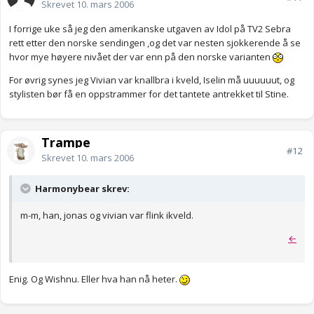
Skrevet
10. mars 2006
I forrige uke så jeg den amerikanske utgaven av Idol på TV2 Sebra
rett etter den norske sendingen ,og det var nesten sjokkerende å se
hvor mye høyere nivået der var enn på den norske varianten
For øvrig synes jeg Vivian var knallbra i kveld, Iselin må uuuuuut, og
stylisten bør få en oppstrammer for det tantete antrekket til Stine.
Trampe
#12
Skrevet
10. mars 2006
Harmonybear skrev:
m-m, han, jonas og vivian var flink ikveld.
←
Enig. Og Wishnu. Eller hva han nå heter.