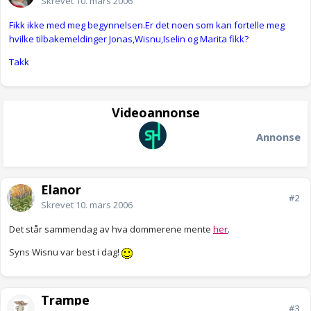
Skrevet
10. mars 2006
Fikk ikke med meg begynnelsen.Er det noen som kan fortelle meg
hvilke tilbakemeldinger Jonas,Wisnu,Iselin og Marita fikk?
Takk
Videoannonse
Annonse
Elanor
#2
Skrevet
10. mars 2006
Det står sammendag av hva dommerene mente
her
.
Syns Wisnu var best i dag!
Trampe
#3