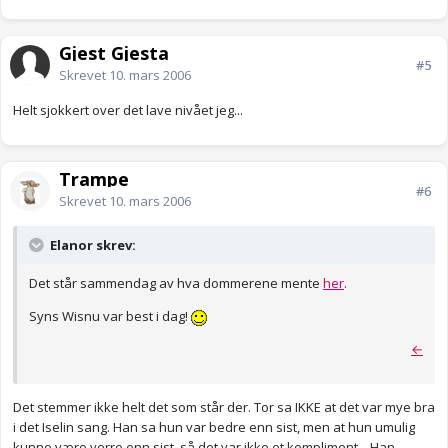
Gjest Gjesta
#5
Skrevet
10. mars 2006
Helt sjokkert over det lave nivået jeg...
Trampe
#6
Skrevet
10. mars 2006
Elanor skrev:
Det står sammendag av hva dommerene mente
her
.
Syns Wisnu var best i dag!
←
Det stemmer ikke helt det som står der. Tor sa IKKE at det var mye bra
i det Iselin sang. Han sa hun var bedre enn sist, men at hun umulig
kunne være verre enn sist, så det var ikke et kompliment... Han