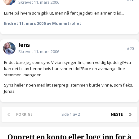
Skrevet
11. mars 2006
Lurte på hvem som gikk ut, men nå fant jeg det i en annen tråd...
Endret
11. mars 2006
av Mummitrollet
Jens
#20
Skrevet
11. mars 2006
Er det bare jeg som syns Vivian synger fint, men veldig kjedelig?Hva
kan det bli av henne hvis hun vinner idol?Bare en av mange fine
stemmer i mengden.
Syns heller noen med litt særpreg i stemmen burde vinne, som f.eks,
Jonas.
FORRIGE
Side 1 av 2
NESTE
Opprett en konto eller logg inn for å