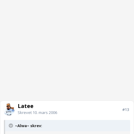
Latee
#13
Skrevet
10. mars 2006
~Alwa~ skrev: