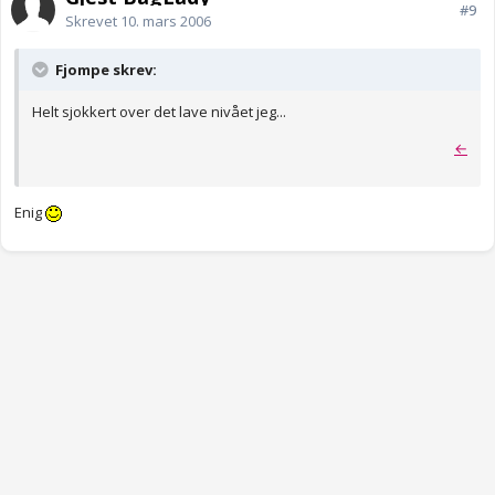
#9
Skrevet
10. mars 2006
Fjompe skrev:
Helt sjokkert over det lave nivået jeg...
←
Enig