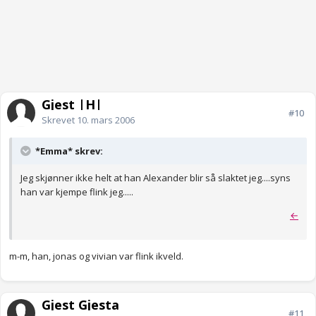
Gjest |H|
#10
Skrevet
10. mars 2006
*Emma* skrev:
Jeg skjønner ikke helt at han Alexander blir så slaktet jeg....syns
han var kjempe flink jeg.....
←
m-m, han, jonas og vivian var flink ikveld.
Gjest Gjesta
#11