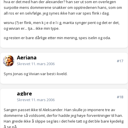
hva er det med han der alexander? han ser ut som en overlegen
surpotte mens dommerene snakker om opptredenen hans, som om
all ros er en selvfølge. jeg synes ikke han var spes flink i dag.
wisnu (?) er flink, men k j e d e l i g, marita synger pent og det er det,
og wivian er... tja... ikke min type.
og resten er bare dårlige etter min mening, spes iselin og oda.
Aeriana
#17
Skrevet
11. mars 2006
Syns Jonas og Vivian var best i kveld.
agbre
#18
Skrevet
11. mars 2006
Sangen passet ikke til Aleksander. Han skulle jo imponere tre av
dommerne så voldsomt, derfor hadde jeg høye forventninger til han.
Han greide ikke å slippe seg løs i det hele tatt og det ble bare kjedelig
å se på.