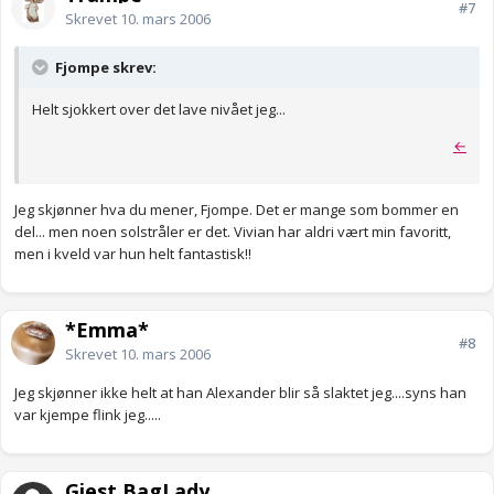
#7
Skrevet
10. mars 2006
Fjompe skrev:
Helt sjokkert over det lave nivået jeg...
←
Jeg skjønner hva du mener, Fjompe. Det er mange som bommer en
del... men noen solstråler er det. Vivian har aldri vært min favoritt,
men i kveld var hun helt fantastisk!!
*Emma*
#8
Skrevet
10. mars 2006
Jeg skjønner ikke helt at han Alexander blir så slaktet jeg....syns han
var kjempe flink jeg.....
Gjest BagLady