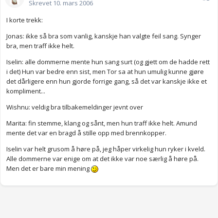
Skrevet
10. mars 2006
I korte trekk:
Jonas: ikke så bra som vanlig, kanskje han valgte feil sang. Synger
bra, men traff ikke helt.
Iselin: alle dommerne mente hun sang surt (og gjett om de hadde rett
i det) Hun var bedre enn sist, men Tor sa at hun umulig kunne gjøre
det dårligere enn hun gjorde forrige gang, så det var kanskje ikke et
kompliment...
Wishnu: veldig bra tilbakemeldinger jevnt over
Marita: fin stemme, klang og sånt, men hun traff ikke helt. Amund
mente det var en bragd å stille opp med brennkopper.
Iselin var helt grusom å høre på, jeg håper virkelig hun ryker i kveld.
Alle dommerne var enige om at det ikke var noe særlig å høre på.
Men det er bare min mening