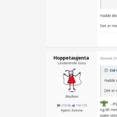
Joda, a
tegning
Hadde ikk
Slik ska
Det er m
(dagens
det bre
Hoppetaujenta
Skrevet
21
Leviterende Guru
Cid 
Hadde i
Det er
Medlem
...je
209,8k
166 135
og litt m
Kjønn: Kvinne
ingen sted