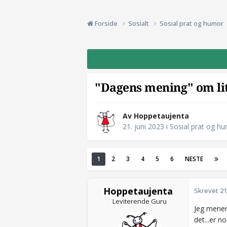
Forside
Sosialt
Sosial prat og humor
"Dagens mening" om lit
Av Hoppetaujenta
21. juni 2023
i
Sosial prat og h
1
2
3
4
5
6
NESTE
Hoppetaujenta
Skrevet
21
Leviterende Guru
Jeg mener 
det...er no