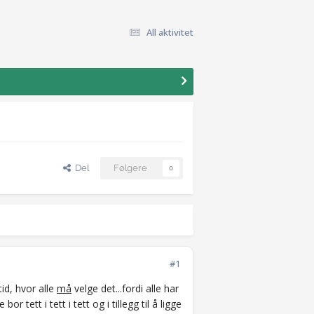
All aktivitet
Del
Følgere
0
#1
tid, hvor alle
må
velge det...fordi alle har
or tett i tett i tett og i tillegg til å ligge