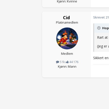
Kjønn: Kvinne
Cid
Skrevet
21
Platinamedlem
Hopp
Rart at
(Jeg er 
Medlem
Sikkert e
51k
44 176
Kjønn: Mann