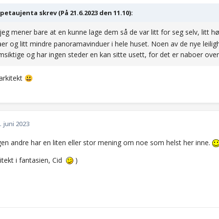
etaujenta skrev (På 21.6.2023 den 11.10):
.jeg mener bare at en kunne lage dem så de var litt for seg selv, litt h
er og litt mindre panoramavinduer i hele huset. Noen av de nye leil
siktige og har ingen steder en kan sitte usett, for det er naboer over
 arkitekt
😃
. juni 2023
gen andre har en liten eller stor mening om noe som helst her inne.
kitekt i fantasien, Cid
)