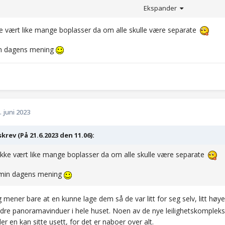
Ekspander
lle skal få velge det de vil ha selv, men jeg syns at vi blir gjetet som
ene tvinger på oss.
e vært like mange boplasser da om alle skulle være separate
l det være for det er fint....vel; jeg vil ikke ha det!
in dagens mening
 første "bare min mening" er herved avsluttet og stafettpinnen gis v
nner for noe - smått eller stort; kom med det!)
. juni 2023
skrev (På 21.6.2023 den 11.06):
kke vært like mange boplasser da om alle skulle være separate
 min dagens mening
g mener bare at en kunne lage dem så de var litt for seg selv, litt høy
indre panoramavinduer i hele huset. Noen av de nye leilighetskomplek
er en kan sitte usett, for det er naboer over alt.