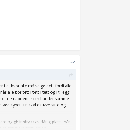
#2
er tid, hvor alle
må
velge det...fordi alle
r alle bor tett i tett i tett og i tillegg
dt mot alle naboene som har det samme.
 ved synet. En skal da ikke sitte og
re og gir inntrykk av dårlig plass, når
l en selvpleiingssituasjon.