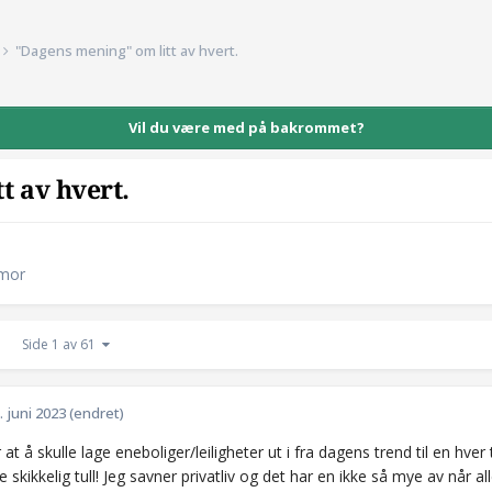
"Dagens mening" om litt av hvert.
Vil du være med på bakrommet?
t av hvert.
umor
Side 1 av 61
. juni 2023
(endret)
at å skulle lage eneboliger/leiligheter ut i fra dagens trend til en hver 
e skikkelig tull! Jeg savner privatliv og det har en ikke så mye av når alle b