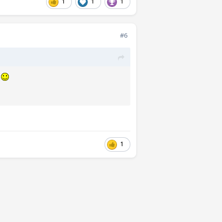
1
1
1
#6
.
1