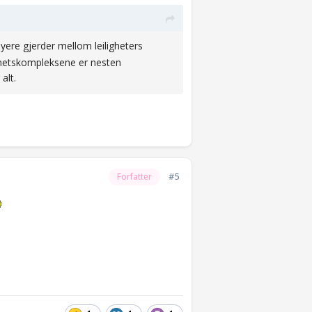
øyere gjerder mellom leiligheters
ighetskompleksene er nesten
 alt.
#5
Forfatter