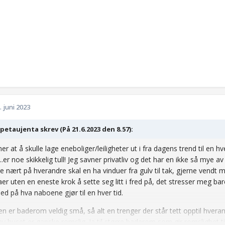
. juni 2023
etaujenta skrev (På 21.6.2023 den 8.57):
r at å skulle lage eneboliger/leiligheter ut i fra dagens trend til en hv
..er noe skikkelig tull! Jeg savner privatliv og det har en ikke så mye av nå
igge nært på hverandre skal en ha vinduer fra gulv til tak, gjerne ven
er uten en eneste krok å sette seg litt i fred på, det stresser meg bare
ed på hva naboene gjør til en hver tid.
n er baderom veldig små, så alt en trenger der står tett opptil hverand
av huset er ganske romslig. Ja til større baderom som gir romslighet ti