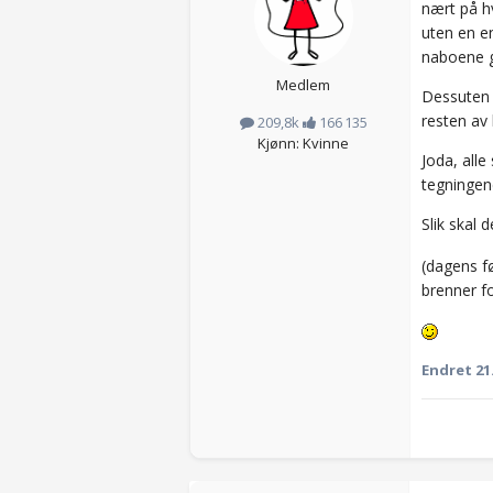
nært på h
uten en en
naboene gj
Medlem
Dessuten e
resten av 
209,8k
166 135
Kjønn: Kvinne
Joda, alle
tegningen
Slik skal d
(dagens f
brenner f
Endret
21