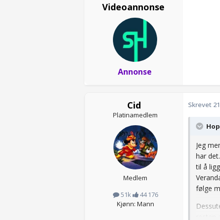
Videoannonse
Annonse
Cid
Skrevet
21
Platinamedlem
Hopp
Jeg mene
har det.
til å l
Veranda
Medlem
følge m
51k
44 176
Kjønn: Mann
Dessute
resten 