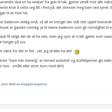
verandre skal en ha vinduer fra gulv til tak, gjerne vendt mot alle 
este krok å sette seg litt i fred på, det stresser meg bare ved synet. 
ør til en hver tid.
r baderom veldig små, så alt en trenger der står tett opptil hverandre 
huset er ganske romslig. Ja til større baderom som gir romslighet til e
 skal få velge det de vil ha selv, men jeg syns at vi blir gjetet som sa
e tvinger på oss.
et være for det er fint....vel; jeg vil ikke ha det!
ørste "bare min mening" er herved avsluttet og stafettpinnen gis vide
or noe - smått eller stort; kom med det!)
. juni 2023
av Hoppetaujenta