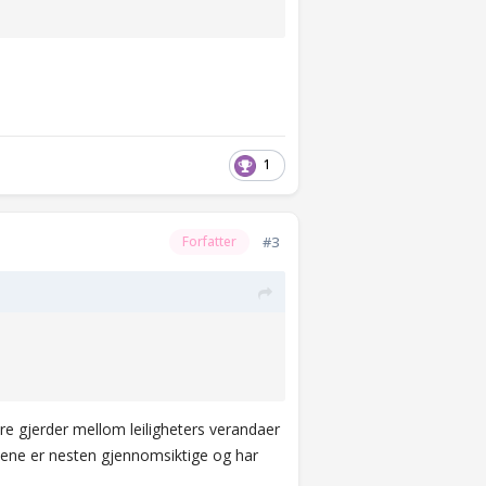
 sauer inn i en trend som de som lager
idere til neste menneske som kjenner at
1
#3
Forfatter
ere gjerder mellom leiligheters verandaer
sene er nesten gjennomsiktige og har