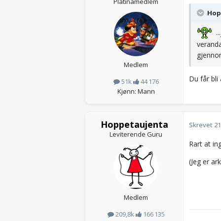
Platinamedlem
Hopp
..
veranda
gjennom
Medlem
Du får bli
51k
44 176
Kjønn: Mann
Hoppetaujenta
Skrevet
21
Leviterende Guru
Rart at in
(Jeg er ar
Medlem
209,8k
166 135