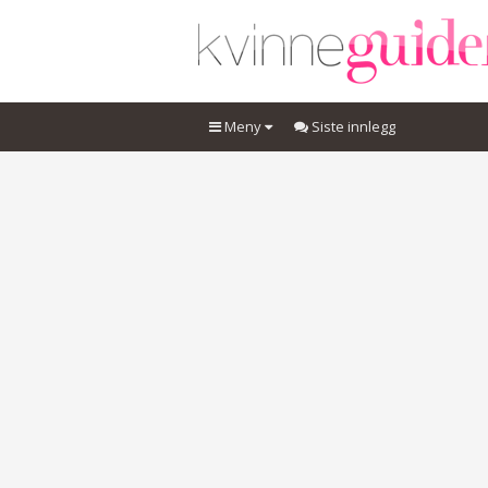
Meny
Siste innlegg