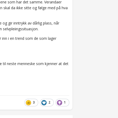
naboene som har det samme. Verandaer
En skal da ikke sitte og følge med på hva
og gir inntrykk av dårlig plass, når
n selvpleiingssituasjon.
uer inn i en trend som de som lager
re til neste menneske som kjenner at det
3
2
1