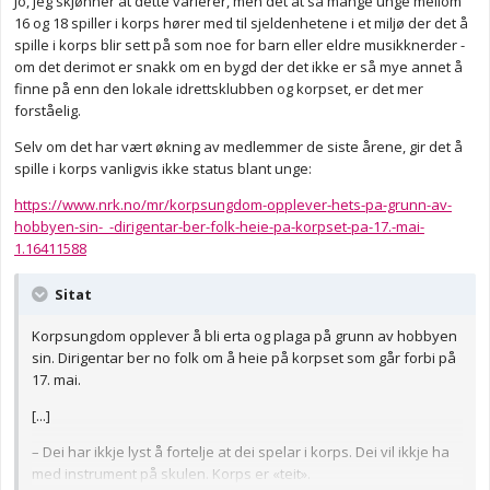
Jo, jeg skjønner at dette varierer, men det at så mange unge mellom
16 og 18 spiller i korps hører med til sjeldenhetene i et miljø der det å
spille i korps blir sett på som noe for barn eller eldre musikknerder -
om det derimot er snakk om en bygd der det ikke er så mye annet å
finne på enn den lokale idrettsklubben og korpset, er det mer
forståelig.
Selv om det har vært økning av medlemmer de siste årene, gir det å
spille i korps vanligvis ikke status blant unge:
https://www.nrk.no/mr/korpsungdom-opplever-hets-pa-grunn-av-
hobbyen-sin-_-dirigentar-ber-folk-heie-pa-korpset-pa-17.-mai-
1.16411588
Sitat
Korpsungdom opplever å bli erta og plaga på grunn av hobbyen
sin. Dirigentar ber no folk om å heie på korpset som går forbi på
17. mai.
[...]
– Dei har ikkje lyst å fortelje at dei spelar i korps. Dei vil ikkje ha
med instrument på skulen. Korps er «teit».