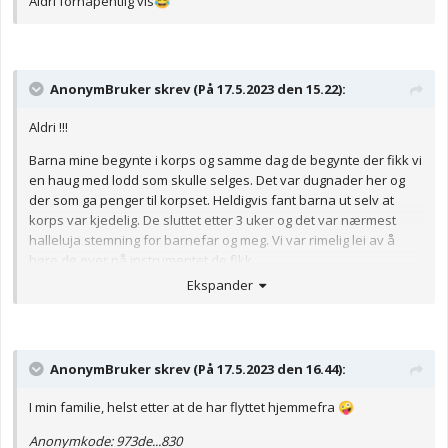
Aldri forhåpentlig vis
😂
AnonymBruker skrev (På 17.5.2023 den 15.22):
Aldri !!!
Barna mine begynte i korps og samme dag de begynte der fikk vi
en haug med lodd som skulle selges. Det var dugnader her og
der som ga penger til korpset. Heldigvis fant barna ut selv at
korps var kjedelig. De sluttet etter 3 uker og det var nærmest
halleluja stemning for barnefar og meg. Vi var rimelig lei av å
høre de øver på instrumentet de fikk.
Ekspander
Anonymkode: fce17...1f5
AnonymBruker skrev (På 17.5.2023 den 16.44):
I min familie, helst etter at de har flyttet hjemmefra
🤪
Anonymkode: 973de...830