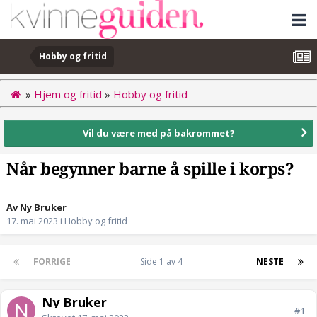
Hobby og fritid
»
Hjem og fritid
»
Hobby og fritid
Vil du være med på bakrommet?
Når begynner barne å spille i korps?
Av Ny Bruker
17. mai 2023
i
Hobby og fritid
FORRIGE
Side 1 av 4
NESTE
Ny Bruker
#1