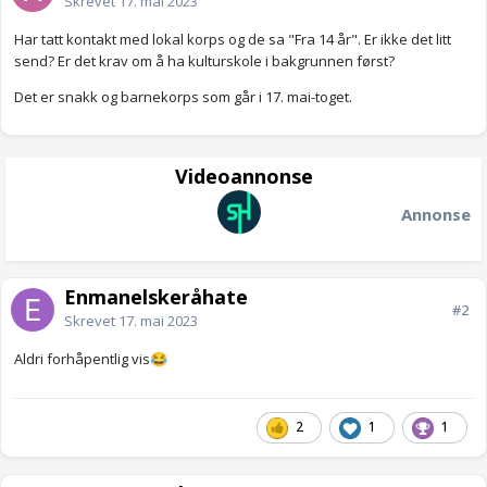
Skrevet
17. mai 2023
Har tatt kontakt med lokal korps og de sa "Fra 14 år". Er ikke det litt
send? Er det krav om å ha kulturskole i bakgrunnen først?
Det er snakk og barnekorps som går i 17. mai-toget.
Videoannonse
Annonse
Enmanelskeråhate
#2
Skrevet
17. mai 2023
Aldri forhåpentlig vis
😂
2
1
1