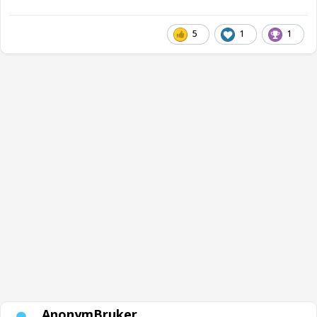
5
1
1
AnonymBruker