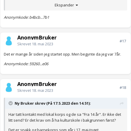
Ekspander
Anonymkode: b4bcb...7b1
AnonymBruker
#17
Skrevet
18. mai 2023
Det er mange år siden jeg startet opp. Men begynte da jeg var 7år.
Anonymkode: 59260...e06
AnonymBruker
#18
Skrevet
18. mai 2023
Ny Bruker skrev (På 17.5.2023 den 14.51):
Har tatt kontakt med lokal korps og de sa "Fra 14 år". Er ikke det
litt send? Er det krav om å ha kulturskole i bakgrunnen først?
Det er snakk og barnekorps som går i 17. mai-toget.