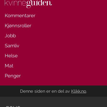
Kommentarer
Kjønnsroller
Jobb
Samliv
Helse
Mat
Penger
Denne siden er en del av
Klikk.no
.