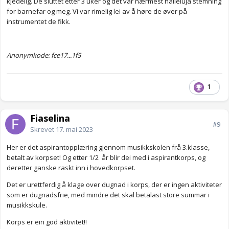
kjedelig. De sluttet etter 3 uker og det var nærmest halleluja stemning
for barnefar og meg. Vi var rimelig lei av å høre de øver på
instrumentet de fikk.
Anonymkode: fce17...1f5
1
Fjaselina
#9
Skrevet
17. mai 2023
Her er det aspirantopplæring gjennom musikkskolen frå 3.klasse,
betalt av korpset! Og etter 1/2 år blir dei med i aspirantkorps, og
deretter ganske raskt inn i hovedkorpset.
Det er urettferdig å klage over dugnad i korps, der er ingen aktiviteter
som er dugnadsfrie, med mindre det skal betalast store summar i
musikkskule.
Korps er ein god aktivitet!!