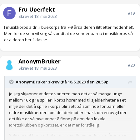
Fru Uperfekt
#19
Skrevet
18. mai 2023
I musikkorps aldri, i buekorps fra 7-9 årsalderen (litt etter modenhet).
Men for de som vil seg så vondt at de sender barna i musikkorps så
er alderen her 1klasse
AnonymBruker
#20
Skrevet
18. mai 2023
AnonymBruker skrev (På 18.5.2023 den 20.59):
Jo, jeg skjønner at dette varierer, men det at så mange unge
mellom 16 og 18 spiller i korps hører med til sjeldenhetene i et
miljø der det å spille i korps blir sett på som noe for barn eller
eldre musikknerder - om det derimot er snakk om en bygd der
det ikke er så mye annet å finne på enn den lokale
idrettsklubben og korpset, er det mer forståelig.
Selv om det har vært økning av medlemmer de siste årene, gir