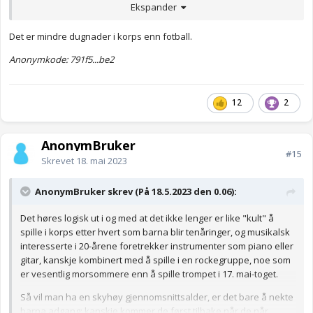
Ekspander
Anonymkode: fce17...1f5
Det er mindre dugnader i korps enn fotball.
Anonymkode: 791f5...be2
12
2
AnonymBruker
#15
Skrevet
18. mai 2023
AnonymBruker skrev (På 18.5.2023 den 0.06):
Det høres logisk ut i og med at det ikke lenger er like "kult" å
spille i korps etter hvert som barna blir tenåringer, og musikalsk
interesserte i 20-årene foretrekker instrumenter som piano eller
gitar, kanskje kombinert med å spille i en rockegruppe, noe som
er vesentlig morsommere enn å spille trompet i 17. mai-toget.
Så vil man ha en skyhøy gjennomsnittsalder, er det bare å nekte
barna adgang; kanskje kommer de først tilbake når de når