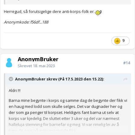
Herregud, så forutsigelige dere anti-korps-folk er.
Anonymkode: f56df...188
9
AnonymBruker
#14
Skrevet
18. mai 2023
AnonymBruker skrev (På 17.5.2023 den 15.22):
Aldri !!!
Barna mine begynte i korps og samme dag de begynte der fikk vi
en haug med lodd som skulle selges. Det var dugnader her og
der som ga penger til korpset. Heldigvis fant barna ut selv at
korps var kjedelig. De sluttet etter 3 uker og det var nærmest
halleluja stemning for barnefar og meg. Vi var rimelig lei av å
høre de øver på instrumentet de fikk.