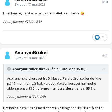
#10
Skrevet
17. mai 2023
I min familie, helst etter at de har flyttet hjemmefra
🤪
Anonymkode: 973de...830
2
AnonymBruker
#11
Skrevet
18. mai 2023
AnonymBruker skrev (På 17.5.2023 den 15.00):
Aspirant i skolekorpset fra 5. klasse. Første året spiller de ikke
på 17. mai, men går bak korpset. Voksenkorpset har nedre
aldersgrense 18 år,
gjennomsnittsalderen er ca. 55 år.
Anonymkode: d1717...05b
Det høres logisk ut i og med at det ikke lenger er like "kult" å spille i