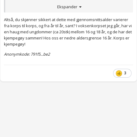
pensjonsalderen.
Ekspander
Anonymkode: b4bcb...7b1
Altså, du skjønner sikkert at dette med gjennomsnittsalder varierer
fra korps til korps, og fra år til år, sant? I voksenkorpset jeg går, har vi
en haug med ungdommer (ca 20stk) mellom 16 og 18 år, og de har det
kjempegøy sammen! Hos oss er nedre aldersgrense 16 år. Korps er
kjempegøy!
Anonymkode: 791f5...be2
3