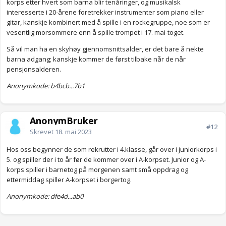
korps etter hvert som barna blir tenåringer, og musikalsk
interesserte i 20-årene foretrekker instrumenter som piano eller
gitar, kanskje kombinert med å spille i en rockegruppe, noe som er
vesentlig morsommere enn å spille trompet i 17. mai-toget.
Så vil man ha en skyhøy gjennomsnittsalder, er det bare å nekte
barna adgang; kanskje kommer de først tilbake når de når
pensjonsalderen.
Anonymkode: b4bcb...7b1
AnonymBruker
#12
Skrevet
18. mai 2023
Hos oss begynner de som rekrutter i 4.klasse, går over i juniorkorps i
5. og spiller der i to år før de kommer over i A-korpset. Junior og A-
korps spiller i barnetog på morgenen samt små oppdrag og
ettermiddag spiller A-korpset i borgertog.
Anonymkode: dfe4d...ab0