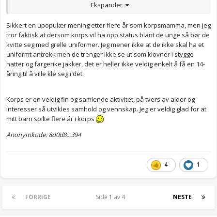
det å spille i korps vanligvis ikke status blant unge:
Ekspander
https://www.nrk.no/mr/korpsungdom-opplever-hets-pa-grunn-
Sikkert en upopulær mening etter flere år som korpsmamma, men jeg
av-hobbyen-sin-_-dirigentar-ber-folk-heie-pa-korpset-pa-17.-mai-
tror faktisk at dersom korps vil ha opp status blant de unge så bør de
1.16411588
kvitte seg med grelle uniformer. Jeg mener ikke at de ikke skal ha et
Anonymkode: b4bcb...7b1
uniformt antrekk men de trenger ikke se ut som klovner i stygge
hatter og fargerike jakker, det er heller ikke veldig enkelt å få en 14-
åring til å ville kle seg i det.
Korps er en veldig fin og samlende aktivitet, på tvers av alder og
interesser så utvikles samhold og vennskap. Jeg er veldig glad for at
mitt barn spilte flere år i korps
Anonymkode: 8d0d8...394
4
1
FORRIGE
Side 1 av 4
NESTE