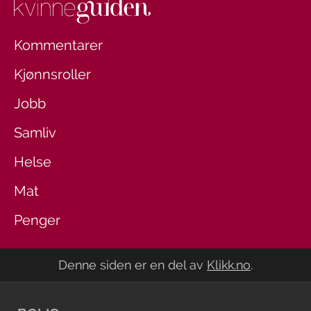
Kommentarer
Kjønnsroller
Jobb
Samliv
Helse
Mat
Penger
Denne siden er en del av
Klikk.no
.