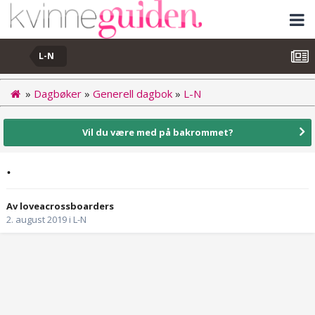
L-N
»
Dagbøker
»
Generell dagbok
»
L-N
Vil du være med på bakrommet?
.
Av loveacrossboarders
2. august 2019
i
L-N