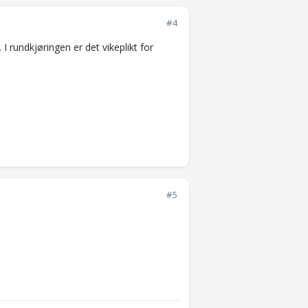
#4
. I rundkjøringen er det vikeplikt for
#5