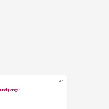
#7
rundkjoringer