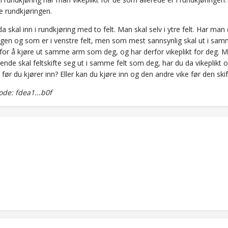
ve rundkjøringen.
 skal inn i rundkjøring med to felt. Man skal selv i ytre felt. Har man d
ngen og som er i venstre felt, men som mest sannsynlig skal ut i
t for å kjøre ut samme arm som deg, og har derfor vikeplikt for deg. 
de skal feltskifte seg ut i samme felt som deg, har du da vikeplikt o
lt før du kjører inn? Eller kan du kjøre inn og den andre vike før den ski
de: fdea1...b0f