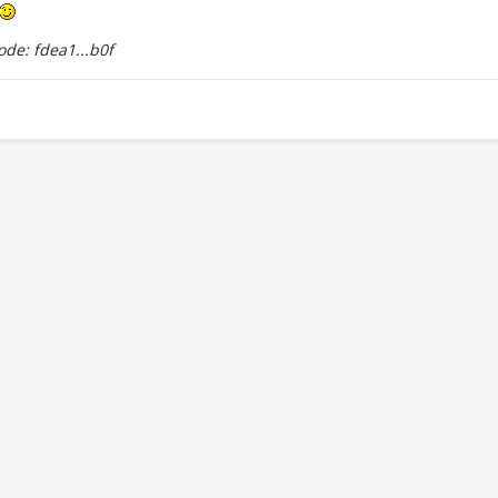
de: fdea1...b0f