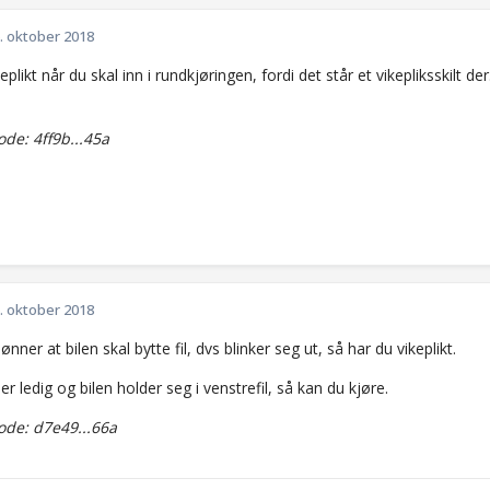
. oktober 2018
eplikt når du skal inn i rundkjøringen, fordi det står et vikepliksskilt der
e: 4ff9b...45a
. oktober 2018
nner at bilen skal bytte fil, dvs blinker seg ut, så har du vikeplikt.
er ledig og bilen holder seg i venstrefil, så kan du kjøre.
de: d7e49...66a