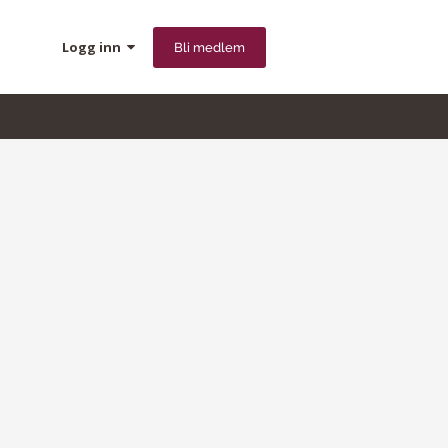
Logg inn
Bli medlem