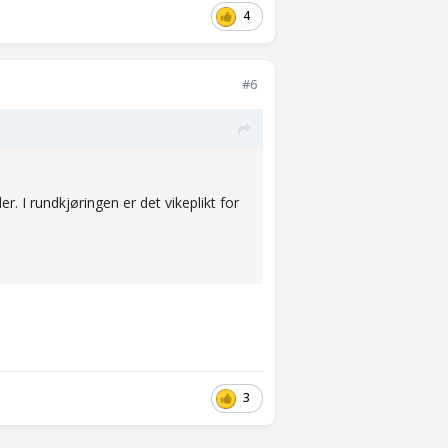
4
#6
der. I rundkjøringen er det vikeplikt for
3