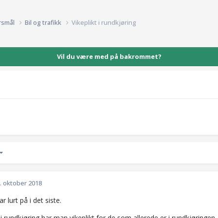
rsmål
Bil og trafikk
Vikeplikt i rundkjøring
Vil du være med på bakrommet?
. oktober 2018
r lurt på i det siste.
 i rundkjøring har man vikeplikt for de som allerede er i rundkjøringen.