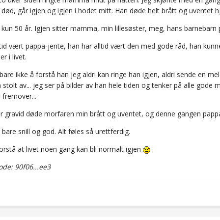
 død, går igjen og igjen i hodet mitt. Han døde helt brått og uventet
kun 50 år. Igjen sitter mamma, min lillesøster, meg, hans barnebarn p
ltid vært pappa-jente, han har alltid vært den med gode råd, han kunne
r i livet.
 bare ikke å forstå han jeg aldri kan ringe han igjen, aldri sende en m
 stolt av... jeg ser på bilder av han hele tiden og tenker på alle gode 
e fremover...
var gravid døde morfaren min brått og uventet, og denne gangen papp
bare snill og god. Alt føles så urettferdig.
orstå at livet noen gang kan bli normalt igjen
de: 90f06...ee3