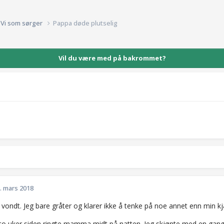
Vi som sørger
Pappa døde plutselig
Vil du være med på bakrommet?
. mars 2018
 vondt. Jeg bare gråter og klarer ikke å tenke på noe annet enn min k
 to uker siden ringte mamma midt på natten. Jeg skjønte med en gan