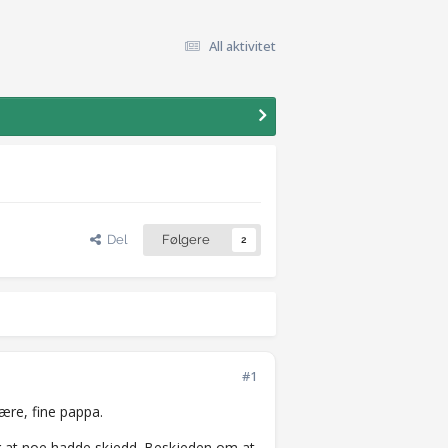
All aktivitet
Del
Følgere
2
#1
jære, fine pappa.
g at noe hadde skjedd. Beskjeden om at