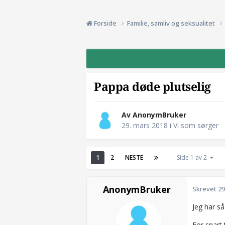
Forside
Familie, samliv og seksualitet
Pappa døde plutselig
Av AnonymBruker
29. mars 2018
i
Vi som sørger
1
2
NESTE
Side 1 av 2
AnonymBruker
Skrevet
29
Jeg har så
For snart