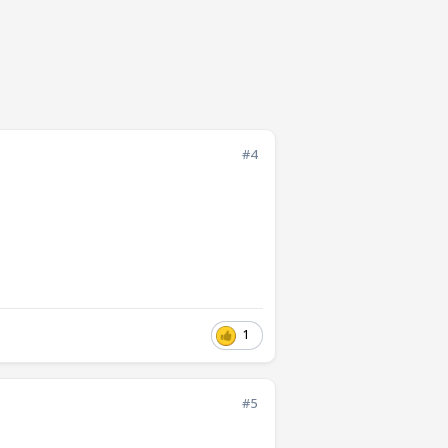
#4
1
#5