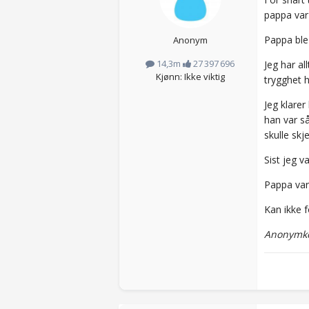
pappa var
Pappa ble 
Anonym
14,3m
27 397 696
Jeg har al
Kjønn: Ikke viktig
trygghet he
Jeg klarer
han var så
skulle skj
Sist jeg 
Pappa var 
Kan ikke f
Anonymko