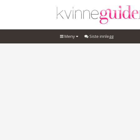
Meny
Siste innlegg