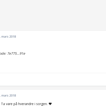
. mars 2018
de: 7e775...91e
. mars 2018
 Ta vare på hverandre i sorgen. ❤️