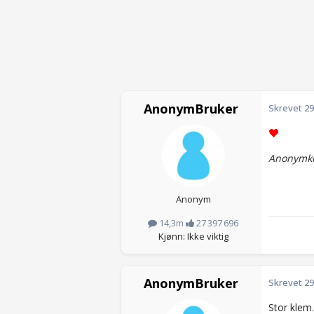
AnonymBruker
Skrevet
29
Anonymko
Anonym
14,3m
27 397 696
Kjønn: Ikke viktig
AnonymBruker
Skrevet
29
Stor klem.