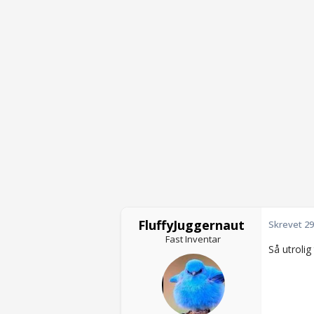
FluffyJuggernaut
Skrevet
29
Fast Inventar
Så utrolig