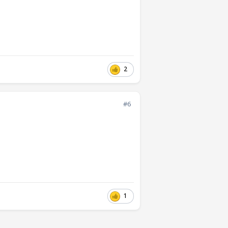
2
#6
1