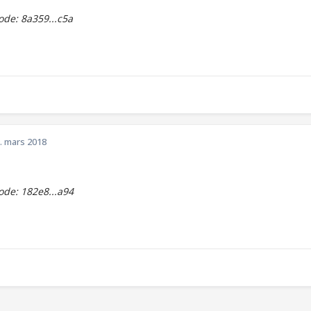
de: 8a359...c5a
. mars 2018
de: 182e8...a94