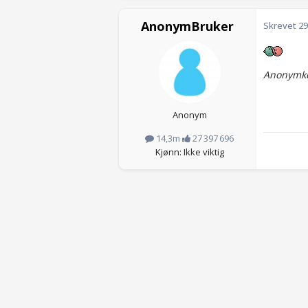
AnonymBruker
Skrevet
29
Anonymko
Anonym
14,3m
27 397 696
Kjønn: Ikke viktig