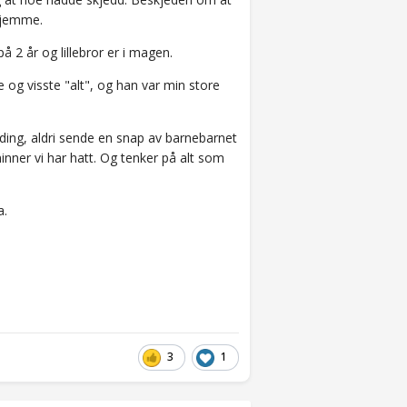
 hjemme.
å 2 år og lillebror er i magen.
 og visste "alt", og han var min store
elding, aldri sende en snap av barnebarnet
minner vi har hatt. Og tenker på alt som
a.
3
1