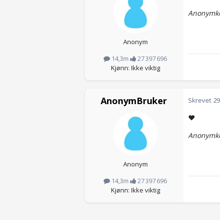
Anonymko
Anonym
14,3m
27 397 696
Kjønn: Ikke viktig
AnonymBruker
Skrevet
29
❤️
Anonymko
Anonym
14,3m
27 397 696
Kjønn: Ikke viktig