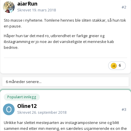
ajarRun
#2
Skrevet
19. mars 2018
Sto masse i nyhetene. Tomlene hennes ble sliten stakkar, så hun tok
en pause.
Håper hun tar det med ro, utbrendhet er farlige greier og
ibstagramming er jo noe av det vanskeligste et menneske kab
bedrive.
6
6 måneder senere...
Populært innlegg
Oline12
#3
Skrevet
26. september 2018
Ulrikke har slettet mesteparten av instagrampostene sine og blitt
sammen med etter min mening, en særdeles usjarmerende ex on the