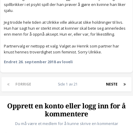
spillbrikker i et psykt spill der han prøver å gjøre en kvinne han liker
sjalu.
Jeg trodde hele tiden at Ulrikke ville akkurat slike holdninger til livs.
Hun har sagt hun er sterkt imot at kvinner skal bete seg annerledes
enn menn for å oppnå aksept. Hun er, eller var, for likestilling.
Partnervalg er nettopp et valg. Valget av Henrik som partner har
knust hennes troverdighet som feminist. Sorry Ulrikke.
Endret
26. september 2018
av loveli
FORRIGE
Side 1 av 21
NESTE
Opprett en konto eller logg inn for å
kommentere
Du må være et medlem for å kunne skrive en kommentar