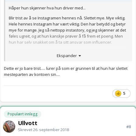
Håper hun skjønner hva hun driver med...
Blir trist av å se Instagramen hennes nå. Slettet mye. Mye viktig.
Hele hennes Instagram har vært viktig. Den har betydd og betyr
mye for mange. Jeg så nettopp instastory, og jeg skjønner at det
føles ugreit, og at hun kanskje prøver å få frem et poeng. Men
hun har selv snakket om å ta sitt ansvar som influencer.
Husk hvor mange usikre jenter som har trykket Ulrikke Falch til
Ekspander
sine hjerter, fått inspirasjon, mot og selvtillit sammen med deg i
sosiale medier. Mange kan si mye om din måte å dele, din måte
Dette er jo bare trist..... lurer på som er grunnen til at hun har slettet
å kjempe. Men ingen kan ta fra deg at du har vært enormt
mesteparten av kontoen sin....
enormt viktig for mange! Tenk deg godt om før du forsvinner fra
den rollen.. uansett hvilken motivasjon du har.
5
Populært innlegg
Ullvott
#8
Skrevet
26. september 2018