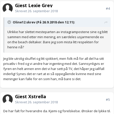
Gjest Lexie Grey
#4
Skrevet
26. september 2018
Oline12 skrev (På 26.9.2018 den 12.11):
Ulrikke har slettet mesteparten av instagrampostene sine og blitt
sammen med etter min mening, en særdeles usjarmerende ex
on the beach deltaker. Bare jeg som mista litt respekten for
henne nå?
Jeg ble utrolig skuffet og litt sjokkert, men folk må for all del ha sitt
privatliv i fred og vi andre har ingenting med det. Sannsynligvis er
fyren en helt annen enn det vi har sett på TV, det håper jeg iallfall
inderlig! Synes det er rart at ei så oppegående kvinne med sine
meninger kan falle for en som han, må bare si det.
Gjest Xstrella
#5
Skrevet
26. september 2018
De har falt for hverandre da. Kjemi og forelskelse. Ønsker de lykke til.