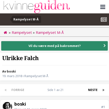
Rampelyset M-Å
»
Rampelyset
»
Rampelyset M-Å
Vil du være med på bakrommet?
Ulrikke Falch
Av boski
19. mars 2018
i
Rampelyset M-Å
FORRIGE
Side 1 av 21
NESTE
boski
#1