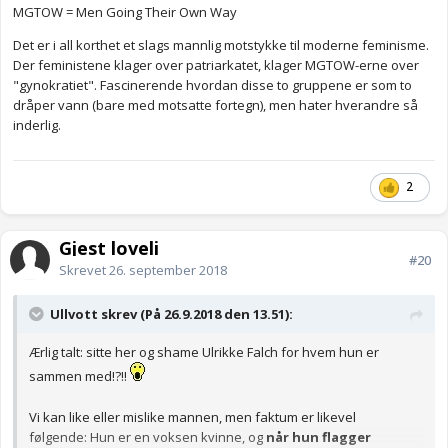
MGTOW = Men Going Their Own Way
Det er i all korthet et slags mannlig motstykke til moderne feminisme.
Der feministene klager over patriarkatet, klager MGTOW-erne over
"gynokratiet". Fascinerende hvordan disse to gruppene er som to
dråper vann (bare med motsatte fortegn), men hater hverandre så
inderlig.
2
Gjest loveli
#20
Skrevet
26. september 2018
Ullvott skrev (På 26.9.2018 den 13.51):
Ærlig talt: sitte her og shame Ulrikke Falch for hvem hun er
sammen med!?!!
Vi kan like eller mislike mannen, men faktum er likevel
følgende: Hun er en voksen kvinne, og
når hun flagger