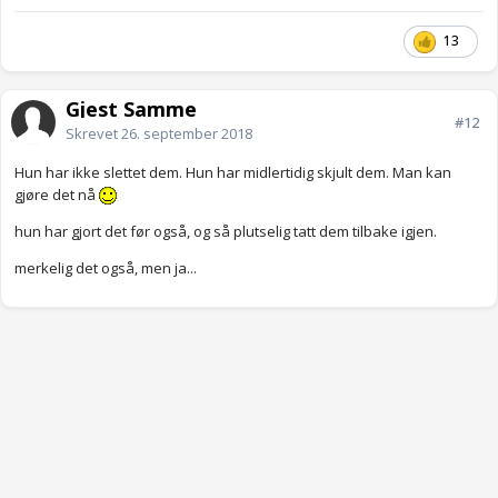
har gjort? Hvorfor i huleste skal noen av dem måtte forsvare at
de er forelsket? Er det ikke nettopp feminisme å stå fritt til hvem
13
man forelsker seg i?
Gjest Samme
#12
Skrevet
26. september 2018
Hun har ikke slettet dem. Hun har midlertidig skjult dem. Man kan
gjøre det nå
hun har gjort det før også, og så plutselig tatt dem tilbake igjen.
merkelig det også, men ja...