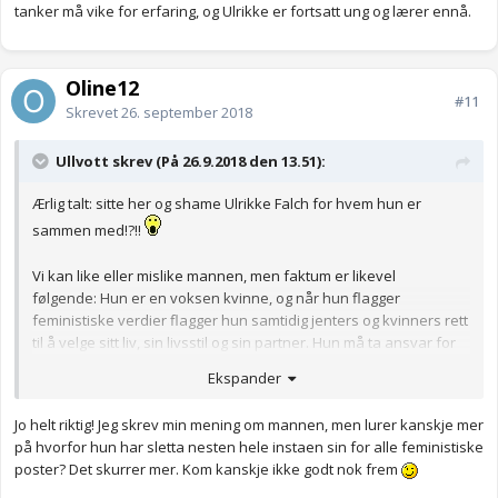
tanker må vike for erfaring, og Ulrikke er fortsatt ung og lærer ennå.
Oline12
#11
Skrevet
26. september 2018
Ullvott skrev (På 26.9.2018 den 13.51):
Ærlig talt: sitte her og shame Ulrikke Falch for hvem hun er
sammen med!?!!
Vi kan like eller mislike mannen, men faktum er likevel
følgende: Hun er en voksen kvinne, og når hun flagger
feministiske verdier flagger hun samtidig jenters og kvinners rett
til å velge sitt liv, sin livsstil og sin partner. Hun må ta ansvar for
det hun selv gjør, og han må ta ansvar for
sine
handlinger. Det er
Ekspander
ingen ting i verden som tyder på at det er noe tvangsmessig over
forholdet mellom disse to, så da tenker jeg at dette er virkelig
Jo helt riktig! Jeg skrev min mening om mannen, men lurer kanskje mer
noe man ikke burde moralisere over.
på hvorfor hun har sletta nesten hele instaen sin for alle feministiske
Ser dere virkelig ikke den enorme ironien i å «shame» henne
poster? Det skurrer mer. Kom kanskje ikke godt nok frem
slik? Skal
hun
måtte stå til ansvar for de (idiotiske) tingene
han