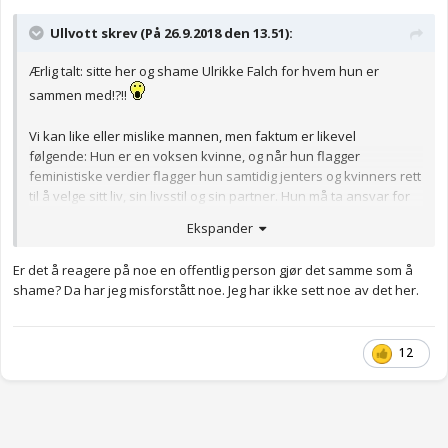
Ullvott skrev (På 26.9.2018 den 13.51):
Ærlig talt: sitte her og shame Ulrikke Falch for hvem hun er
sammen med!?!!
Vi kan like eller mislike mannen, men faktum er likevel
følgende: Hun er en voksen kvinne, og når hun flagger
feministiske verdier flagger hun samtidig jenters og kvinners rett
til å velge sitt liv, sin livsstil og sin partner. Hun må ta ansvar for
det hun selv gjør, og han må ta ansvar for
sine
handlinger. Det er
Ekspander
ingen ting i verden som tyder på at det er noe tvangsmessig over
forholdet mellom disse to, så da tenker jeg at dette er virkelig
Er det å reagere på noe en offentlig person gjør det samme som å
noe man ikke burde moralisere over.
shame? Da har jeg misforstått noe. Jeg har ikke sett noe av det her.
Ser dere virkelig ikke den enorme ironien i å «shame» henne
slik? Skal
hun
måtte stå til ansvar for de (idiotiske) tingene
han
har gjort? Hvorfor i huleste skal noen av dem måtte forsvare at
12
de er forelsket? Er det ikke nettopp feminisme å stå fritt til hvem
man forelsker seg i?