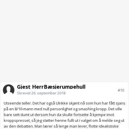
Gjest HerrBæsjerumpehull
#10
Skrevet
26. september 2018
Utseende teller. Det har også Ulrikke skjønt nå som hun har fått sjans
på en 8/10-mann med null personlighet og smashing kropp. Det ville
bare sett dumt ut dersom hun da skulle fortsette å kjempe imot
kroppspresset, så jeg støtter henne fullt ut i valget om å melde seg ut
av den debatten. Man lærer så lenge man lever, flotte idealistiske