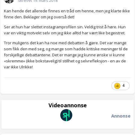
Skrevet
19. mars 2018
Kan hende det allerede finnes en tråd om henne, men jeg klarte ikke
finne den. Beklager om jeg overså det!
Ser at hun har slettet instagramprofilen sin. Veldig trist å høre. Hun
var en viktig motvekt selv om jeg ikke alltid har vært like begeistret.
Tror muligens det kan ha noe med debatten å gjøre. Det var mange
som fikk den med seg, og mange som hadde kritiske meninger til de
forskjellige debattantene. Det er mange jeg kunne ønske vi kunne
«skremme» (ikke bokstavelig) til stillhet og selvrefleksjon - en av de
var ikke Ulrikke!
4
Videoannonse
Annonse