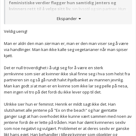
feministiske verdier flagger hun samtidig jenters og
kvinners rett til å velge sitt liv
, sin livsstil og sin partner. Hun
må ta ansvar for det hun selv gjør, og han må ta ansvar for
sine
Ekspander
handlinger. Det er ingen ting i verden som tyder på at det er noe
tvangsmessig over forholdet mellom disse to, så da tenker jeg at
Veldig uenig!
dette er virkelig noe man ikke burde moralisere over.
Ser dere virkelig ikke den enorme ironien i å «shame» henne
Man er aldri den man
sier
man er, man er den man viser seg å være
slik? Skal
hun
måtte stå til ansvar for de (idiotiske) tingene
han
via handlinger. Man kan ikke kalle seg vegetarianer når man spiser
har gjort? Hvorfor i huleste skal noen av dem måtte forsvare at
kjøtt.
de er forelsket? Er det ikke nettopp feminisme å stå fritt til hvem
man forelsker seg i?
Det er null troverdighet i å utgi seg for å være en sterk
jernkvinne som sier at kvinner ikke skal finne seg i hva som helst fra
partneren sin og så gå rundt halvt ihjelbanket av mannen jevnlig.
Man kan godt
si
at man er en kvinne som ikke lar seg pelle på nesa,
men ingen vil tro på det fordi du ikke lever opp til det.
Ulrikke sier hun er feminist. Henrik er mildt sagt ikke det. Han
slutshamet alle jentene på "Ex on the beach" og har gjentatte
ganger sagt at han overhodet ikke kunne vært sammen med noen av
jentene fordi de er lette på tråden. Han har dømt kvinnenes sexliv
som noe negativt og vulgært. Problemet er at deres sexliv er ganske
likt hans eget. Han behandler i tillegg kvinner som objekter og