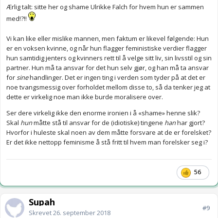
Ærlig talt: sitte her og shame Ulrikke Falch for hvem hun er sammen
med!?!!
Vi kan like eller mislike mannen, men faktum er likevel følgende: Hun
er en voksen kvinne, og når hun flagger feministiske verdier flagger
hun samtidig jenters og kvinners rett til å velge sitt liv, sin livsstil og sin
partner. Hun må ta ansvar for det hun selv gjør, og han må ta ansvar
for
sine
handlinger. Det er ingen ting i verden som tyder på at det er
noe tvangsmessig over forholdet mellom disse to, så da tenker jeg at
dette er virkelig noe man ikke burde moralisere over.
Ser dere virkelig ikke den enorme ironien i å «shame» henne slik?
Skal
hun
måtte stå til ansvar for de (idiotiske) tingene
han
har gjort?
Hvorfor i huleste skal noen av dem måtte forsvare at de er forelsket?
Er det ikke nettopp feminisme å stå fritt til hvem man forelsker seg i?
56
Supah
#9
Skrevet
26. september 2018