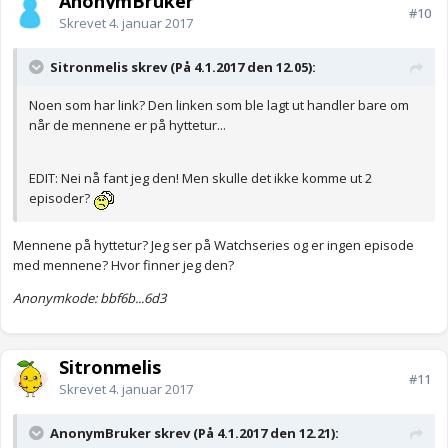
AnonymBruker
#10
Skrevet
4. januar 2017
Sitronmelis skrev (På 4.1.2017 den 12.05):
Noen som har link? Den linken som ble lagt ut handler bare om
når de mennene er på hyttetur...
EDIT: Nei nå fant jeg den! Men skulle det ikke komme ut 2
episoder?
Mennene på hyttetur? Jeg ser på Watchseries og er ingen episode
med mennene? Hvor finner jeg den?
Anonymkode: bbf6b...6d3
Sitronmelis
#11
Skrevet
4. januar 2017
AnonymBruker skrev (På 4.1.2017 den 12.21):