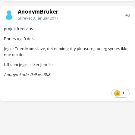
AnonymBruker
#3
Skrevet
3. januar 2017
projectfreetv.us
Finnes også der.
Jeg er Teen Mom slave, det er min guilty pleasure, for jeg syntes ikke
noe om det.
Uff som jeg misliker Jenelle.
Anonymkode: 0e9ae...3b8
1