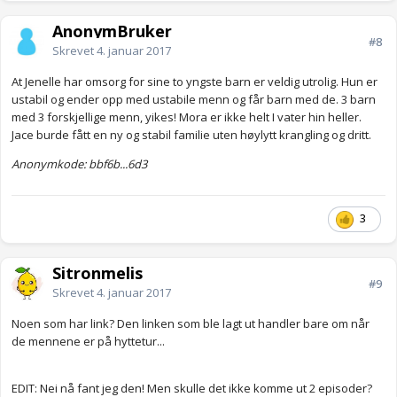
AnonymBruker
#8
Skrevet
4. januar 2017
At Jenelle har omsorg for sine to yngste barn er veldig utrolig. Hun er
ustabil og ender opp med ustabile menn og får barn med de. 3 barn
med 3 forskjellige menn, yikes! Mora er ikke helt I vater hin heller.
Jace burde fått en ny og stabil familie uten høylytt krangling og dritt.
Anonymkode: bbf6b...6d3
3
Sitronmelis
#9
Skrevet
4. januar 2017
Noen som har link? Den linken som ble lagt ut handler bare om når
de mennene er på hyttetur...
EDIT: Nei nå fant jeg den! Men skulle det ikke komme ut 2 episoder?