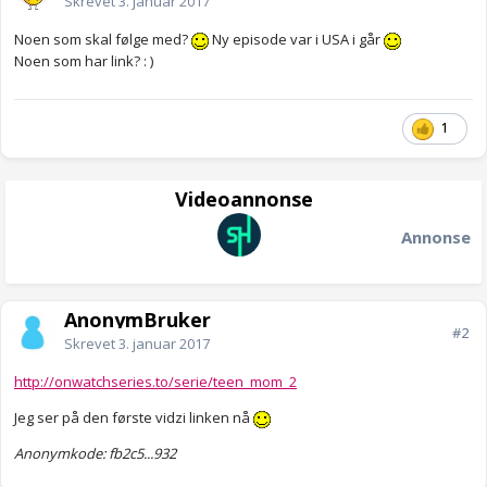
Skrevet
3. januar 2017
Noen som skal følge med?
Ny episode var i USA i går
Noen som har link? : )
1
Videoannonse
Annonse
AnonymBruker
#2
Skrevet
3. januar 2017
http://onwatchseries.to/serie/teen_mom_2
Jeg ser på den første vidzi linken nå
Anonymkode: fb2c5...932