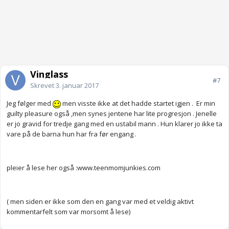
Vinglass
#7
Skrevet
3. januar 2017
Jeg følger med
men visste ikke at det hadde startet igjen . Er min
guilty pleasure også ,men synes jentene har lite progresjon . Jenelle
er jo gravid for tredje gang med en ustabil mann . Hun klarer jo ikke ta
vare på de barna hun har fra før engang .
pleier å lese her også :www.teenmomjunkies.com
( men siden er ikke som den en gang var med et veldig aktivt
kommentarfelt som var morsomt å lese)