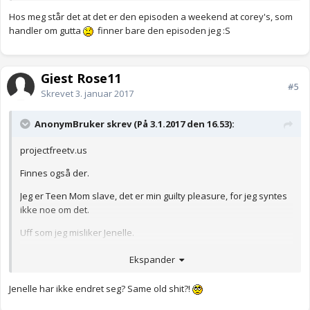
Hos meg står det at det er den episoden a weekend at corey's, som
handler om gutta
finner bare den episoden jeg :S
Gjest Rose11
#5
Skrevet
3. januar 2017
AnonymBruker skrev (På 3.1.2017 den 16.53):
projectfreetv.us
Finnes også der.
Jeg er Teen Mom slave, det er min guilty pleasure, for jeg syntes
ikke noe om det.
Uff som jeg misliker Jenelle.
Anonymkode: 0e9ae...3b8
Ekspander
Jenelle har ikke endret seg? Same old shit?!