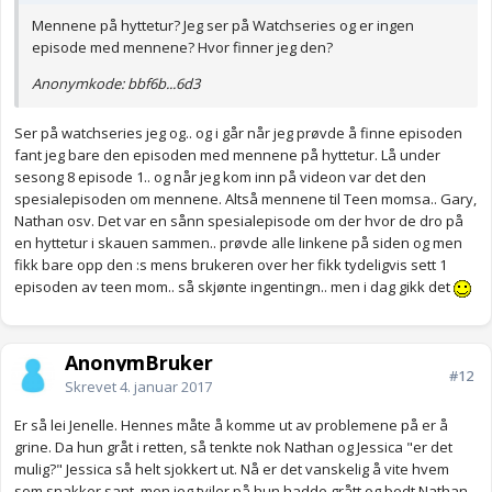
Mennene på hyttetur? Jeg ser på Watchseries og er ingen
episode med mennene? Hvor finner jeg den?
Anonymkode: bbf6b...6d3
Ser på watchseries jeg og.. og i går når jeg prøvde å finne episoden
fant jeg bare den episoden med mennene på hyttetur. Lå under
sesong 8 episode 1.. og når jeg kom inn på videon var det den
spesialepisoden om mennene. Altså mennene til Teen momsa.. Gary,
Nathan osv. Det var en sånn spesialepisode om der hvor de dro på
en hyttetur i skauen sammen.. prøvde alle linkene på siden og men
fikk bare opp den :s mens brukeren over her fikk tydeligvis sett 1
episoden av teen mom.. så skjønte ingentingn.. men i dag gikk det
AnonymBruker
#12
Skrevet
4. januar 2017
Er så lei Jenelle. Hennes måte å komme ut av problemene på er å
grine. Da hun gråt i retten, så tenkte nok Nathan og Jessica "er det
mulig?" Jessica så helt sjokkert ut. Nå er det vanskelig å vite hvem
som snakker sant, men jeg tviler på hun hadde grått og bedt Nathan