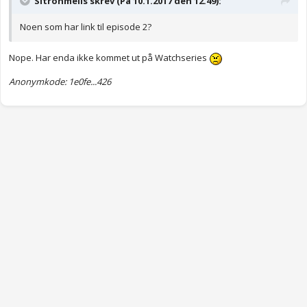
Sitronmelis skrev (På 10.1.2017 den 12.49):
Noen som har link til episode 2?
Nope. Har enda ikke kommet ut på Watchseries
Anonymkode: 1e0fe...426