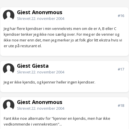
Gjest Anonymous
#16
Skrevet
22. november 2004
Jeg har flere kjendiser i min vennekrets men om de er A, B eller C
kjendiser tenker jeg ikke noe særlig over. For meg er de venner og
ikke noe mer enn det, men jeg merker jo at folk glor litt ekstra hvis vi
er ute på resturant el.
Gjest Gjesta
#17
Skrevet
22. november 2004
Jeg er ikke kjendis, og kjenner heller ingen kjendiser.
Gjest Anonymous
#18
Skrevet
22. november 2004
Fant ikke noe alternativ for "kjenner en kjendis, men har ikke
vedkommende i vennekretsen"...