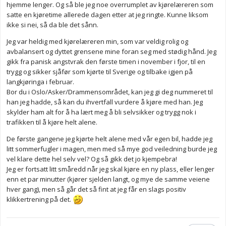
hjemme lenger. Og så ble jeg noe overrumplet av kjørelæreren som
den første knekken jeg må komme over til å tørre å faktisk sette
satte en kjøretime allerede dagen etter at jeg ringte. Kunne liksom
meg i bilen og å kjøre. Spesielt alene. Planen er å hovedsakelig
ikke si nei, så da ble det sånn.
kjøre til og fra jobb og til og fra butikk. Da jeg vil bli trygg på dette
over tid. Til lengre turer vil jeg nok ta buss/t-bane/tog
Jeg var heldig med kjørelæreren min, som var veldig rolig og
avbalansert og dyttet grensene mine foran seg med stødig hånd. Jeg
Er det noen som har noen gode tips ?
gikk fra panisk angstvrak den første timen i november i fjor, til en
trygg og sikker sjåfør som kjørte til Sverige og tilbake igjen på
langkjøringa i februar.
Bor du i Oslo/Asker/Drammensområdet, kan jeg gi deg nummeret til
han jeg hadde, så kan du ihvertfall vurdere å kjøre med han. Jeg
skylder ham alt for å ha lært meg å bli selvsikker og trygg nok i
trafikken til å kjøre helt alene.
De første gangene jeg kjørte helt alene med vår egen bil, hadde jeg
litt sommerfugler i magen, men med så mye god veiledning burde jeg
vel klare dette hel selv vel? Og så gikk det jo kjempebra!
Jeg er fortsatt litt småredd når jeg skal kjøre en ny plass, eller lenger
enn et par minutter (kjører sjelden langt, og mye de samme veiene
hver gang), men så går det så fint at jeg får en slags positiv
klikkertrening på det.