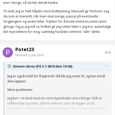
enn i Norge, så da blir det litt bedre.
Til slutt: Jeg er helt håpløs med multitasking. Manuelt gir fortoner seg
da som et mareritt, når man skal svinge, passe på eventuelle
forgjengere og andre biler, frykten for å kvele motoren,samt selve
giringa. Og ja, jeg må se hvilket gir jeg setter bilen i. Jeg tror automatgir
blir mye lettere for meg, samtidig fraråder omtrent "alle" dette
Potet23
#15
Skrevet
3. juli 2016
Ginavn skrev (På 2.7.2016 den 19.50):
Jeg er også redd for å kjøre bil. Nå blir jeg snart 25, og har ennå
ikke lappen.
Mine problemer:
Jeg bor i et land med en verre kjørekultur enn i Norge. Folk er
utålmodige og sinte. Sånne videoer som de legger ut på
vg.no/db.no med vettløse forbikjøringer? Ikke nyhetsverdig her.