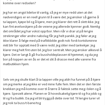
komme over redselen?
Jeg har en angst lidelse til vanlig, så jeg er mye redd uten at det
nødvendigvis er en reell grunn til å være det. Jeg ønsker så gjerne å
ta lappen, kjøpe bil og å kjøre, men jeg klarer det rett å slett ikke. Jeg
kan fint øvelseskjøre på de veiene jeg allerede kjenner godt. Nemlig
det området jeg har vokst opp/bor. Men når vi drar ut på lengre
strekninger eller andre nabolag får jeg helt panikk. Jeg føler at jeg
ikke klarer å følge med på trafikkbilde godt nok fordi kortidsminne
mitt blir for opptatt med å være redd. Jeg sliter med tankekjør. Jeg
klarer meg helt fint uten bil. Jeg bor sentralt. Men jeg ønsker alikevel å
kjøre. Det er langt å gå fra bussholdeplassen til hjemmet, og da jeg
bor på toppen av en ås er det et slit å drasse med alle varene fra
matbutikken hjem.
Selv om jeg skulle klart å ta lappen ville jeg aldri ha funnet på å kjøre
om jeg merke at jeg ikke er ved mine fulle fem. Men det er den første
knekken jeg må komme over til å tørre å faktisk sette meg i bilen og å
kjøre. Spesielt alene. Planen er å hovedsakelig kjøre til og fra jobb og
til og fra butikk. Da jeg vil bli trygg på dette over tid. Til lengre turer vil
jeg nok ta buss/t-bane/tog