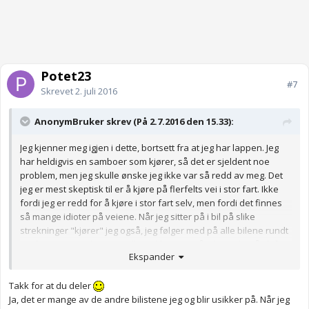
Potet23
#7
Skrevet
2. juli 2016
AnonymBruker skrev (På 2.7.2016 den 15.33):
Jeg kjenner meg igjen i dette, bortsett fra at jeg har lappen. Jeg
har heldigvis en samboer som kjører, så det er sjeldent noe
problem, men jeg skulle ønske jeg ikke var så redd av meg. Det
jeg er mest skeptisk til er å kjøre på flerfelts vei i stor fart. Ikke
fordi jeg er redd for å kjøre i stor fart selv, men fordi det finnes
så mange idioter på veiene. Når jeg sitter på i bil på slike
strekninger "kjører" jeg også, jeg følger med på alle bilene rundt
og det er svært slitsomt! Folk gir ikke tegn når de ønsker å skifte
Ekspander
fil, de ligger svært tett den foran (eller i ræven på meg!) og de
fikler med mobiler o.l. Dessuten er det mange som ikke forstår
Takk for at du deler
seg på fletting. Så jeg har i grunnen mer enn nok med å følge
Ja, det er mange av de andre bilistene jeg og blir usikker på. Når jeg
med og rope "breeeems!" til samboeren min når vi skal ut på