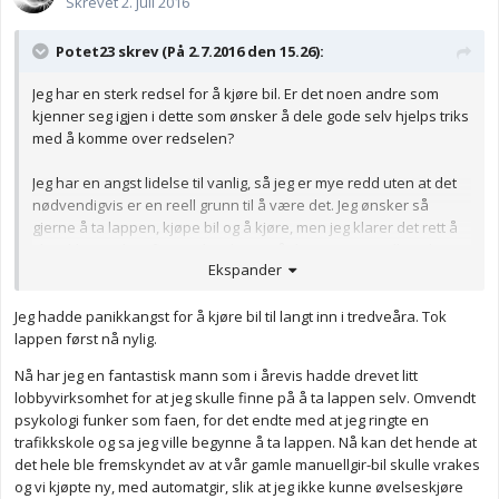
Skrevet
2. juli 2016
Potet23 skrev (På 2.7.2016 den 15.26):
Jeg har en sterk redsel for å kjøre bil. Er det noen andre som
kjenner seg igjen i dette som ønsker å dele gode selv hjelps triks
med å komme over redselen?
Jeg har en angst lidelse til vanlig, så jeg er mye redd uten at det
nødvendigvis er en reell grunn til å være det. Jeg ønsker så
gjerne å ta lappen, kjøpe bil og å kjøre, men jeg klarer det rett å
slett ikke. Jeg kan fint øvelseskjøre på de veiene jeg allerede
Ekspander
kjenner godt. Nemlig det området jeg har vokst opp/bor. Men når
vi drar ut på lengre strekninger eller andre nabolag får jeg helt
Jeg hadde panikkangst for å kjøre bil til langt inn i tredveåra. Tok
panikk. Jeg føler at jeg ikke klarer å følge med på trafikkbilde
lappen først nå nylig.
godt nok fordi kortidsminne mitt blir for opptatt med å være redd.
Jeg sliter med tankekjør. Jeg klarer meg helt fint uten bil. Jeg bor
Nå har jeg en fantastisk mann som i årevis hadde drevet litt
sentralt. Men jeg ønsker alikevel å kjøre. Det er langt å gå fra
lobbyvirksomhet for at jeg skulle finne på å ta lappen selv. Omvendt
bussholdeplassen til hjemmet, og da jeg bor på toppen av en ås
psykologi funker som faen, for det endte med at jeg ringte en
er det et slit å drasse med alle varene fra matbutikken hjem.
trafikkskole og sa jeg ville begynne å ta lappen. Nå kan det hende at
det hele ble fremskyndet av at vår gamle manuellgir-bil skulle vrakes
Selv om jeg skulle klart å ta lappen ville jeg aldri ha funnet på å
og vi kjøpte ny, med automatgir, slik at jeg ikke kunne øvelseskjøre
kjøre om jeg merke at jeg ikke er ved mine fulle fem. Men det er