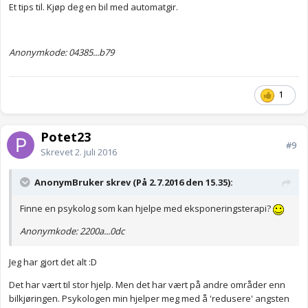
Et tips til. Kjøp deg en bil med automatgir.
Anonymkode: 04385...b79
1
Potet23
#9
Skrevet
2. juli 2016
AnonymBruker skrev (På 2.7.2016 den 15.35):
Finne en psykolog som kan hjelpe med eksponeringsterapi?
Anonymkode: 2200a...0dc
Jeg har gjort det alt :D
Det har vært til stor hjelp. Men det har vært på andre områder enn
bilkjøringen. Psykologen min hjelper meg med å 'redusere' angsten