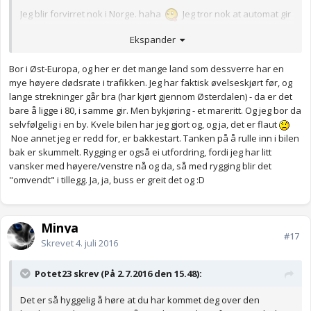
Jeg blir forvirret nok i Norge. haha
Jeg tror nok at automat gir
er det lureste for deg, men det er helt vanlig å kvele bilen i
Ekspander
begynnelsen. Jeg har gjort det selv mange ganger. haha.
Heldigvis klarer jeg å gire og slikt, men hvis jeg plutselig blir veldig
Bor i Øst-Europa, og her er det mange land som dessverre har en
stressa kan jeg lett kvele bilen. Og det er kjempe flaut.
mye høyere dødsrate i trafikken. Jeg har faktisk øvelseskjørt før, og
lange strekninger går bra (har kjørt gjennom Østerdalen) - da er det
bare å ligge i 80, i samme gir. Men bykjøring - et mareritt. Og jeg bor da
selvfølgelig i en by. Kvele bilen har jeg gjort og, og ja, det er flaut
Noe annet jeg er redd for, er bakkestart. Tanken på å rulle inn i bilen
bak er skummelt. Rygging er også ei utfordring, fordi jeg har litt
vansker med høyere/venstre nå og da, så med rygging blir det
"omvendt" i tillegg. Ja, ja, buss er greit det og :D
Minya
#17
Skrevet
4. juli 2016
Potet23 skrev (På 2.7.2016 den 15.48):
Det er så hyggelig å høre at du har kommet deg over den