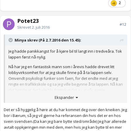
2
Potet23
#12
Skrevet
2. juli 2016
Minya skrev (På 2.7.2016 den 15.45):
Jeg hadde panikkangst for å kjøre bil til langt inn i tredveåra. Tok
lappen først nå nylig.
Nå har jeg en fantastisk mann som i årevis hadde drevet litt
lobbyvirksomhet for at jeg skulle finne på å ta lappen selv.
Omvendt psykologi funker som faen, for det endte med at jeg
ringte en trafikkskole og sa jeg ville begynne å ta lappen. Nå kan
det hende at det hele ble fremskyndet av at vår gamle
manuellgir-bil skulle vrakes og vi kjøpte ny, med automatgir, slik
Ekspander
at jeg ikke kunne øvelseskjøre hjemme lenger. Og så ble jeg noe
overrumplet av kjørelæreren som satte en kjøretime allerede
Det er så hyggelig å høre at du har kommet deg over den kneiken. Jeg
dagen etter at jeg ringte. Kunne liksom ikke si nei, så da ble det
bor i Bærum, så jeg vil gjerne ha referansen din hvis det er en hos
sånn.
svein svendsen.(Da kan jeg bare bytte sted/område) Jeg har allerede
avtalt oppkjøringen min med dem, men hvis jeg kan bytte til en mer
Jeg var heldig med kjørelæreren min, som var veldig rolig og