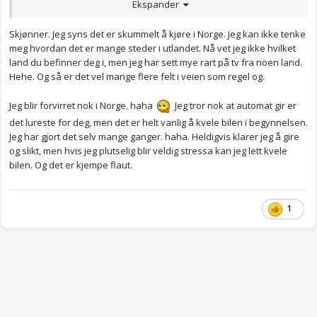
Ekspander
Det er vanskelig å bedømme hvor jeg ligger på veien - er jeg for
nær midtstripa eller grøfta? Heldigvis er veiene her som regel
bredere enn i Norge, så da blir det litt bedre.
Skjønner. Jeg syns det er skummelt å kjøre i Norge. Jeg kan ikke tenke
meg hvordan det er mange steder i utlandet. Nå vet jeg ikke hvilket
Til slutt: Jeg er helt håpløs med multitasking. Manuelt gir fortoner
land du befinner deg i, men jeg har sett mye rart på tv fra noen land.
seg da som et mareritt, når man skal svinge, passe på
Hehe. Og så er det vel mange flere felt i veien som regel og.
eventuelle forgjengere og andre biler, frykten for å kvele
motoren,samt selve giringa. Og ja, jeg må se hvilket gir jeg setter
Jeg blir forvirret nok i Norge. haha
Jeg tror nok at automat gir er
bilen i. Jeg tror automatgir blir mye lettere for meg, samtidig
det lureste for deg, men det er helt vanlig å kvele bilen i begynnelsen.
fraråder omtrent "alle" dette
Jeg har gjort det selv mange ganger. haha. Heldigvis klarer jeg å gire
og slikt, men hvis jeg plutselig blir veldig stressa kan jeg lett kvele
bilen. Og det er kjempe flaut.
1