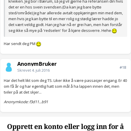
kneiken. Jeg bor i Bærum, så jeg vil gjerne ha referansen din hvis
det er en hos svein svendsen.(Da kan jeg bare bytte
sted/område) Jeg har allerede avtalt oppkjøringen min med dem,
men hvis jeg kan bytte til en mer rolig og stødig lærer hadde jo
det vært veldig godt. Han jeg har nå er grei han, men han forstår
seg ikke så mye på 'redselen' for å kjøre dessverre. Hehe
Har sendt deg PM
AnonymBruker
#18
Skrevet
4. juli 2016
Har det helt likt som deg TS. Liker ikke å være passasjer engang. Er 40
om få år og har egentlig hatt som mål å ha lappen innen det, men
tviler på at det skjer...
Anonymkode: f3d11...b91
Opprett en konto eller logg inn for å