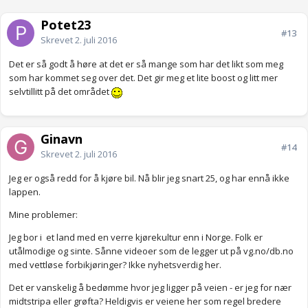
Potet23
#13
Skrevet
2. juli 2016
Det er så godt å høre at det er så mange som har det likt som meg
som har kommet seg over det. Det gir meg et lite boost og litt mer
selvtillitt på det området
Ginavn
#14
Skrevet
2. juli 2016
Jeg er også redd for å kjøre bil. Nå blir jeg snart 25, og har ennå ikke
lappen.
Mine problemer:
Jeg bor i et land med en verre kjørekultur enn i Norge. Folk er
utålmodige og sinte. Sånne videoer som de legger ut på vg.no/db.no
med vettløse forbikjøringer? Ikke nyhetsverdig her.
Det er vanskelig å bedømme hvor jeg ligger på veien - er jeg for nær
midtstripa eller grøfta? Heldigvis er veiene her som regel bredere