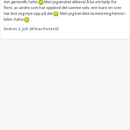
min generellt. hehe
Men jeg ønsket alikevel å be om hjelp fra
flere, av andre som har opplevd det samme selv, enn bare en som
har lest seg mye opp på det
Men jeg kan ikke ta med meg henne i
bilen. haha
Endret
2. juli 2016
av Potet23