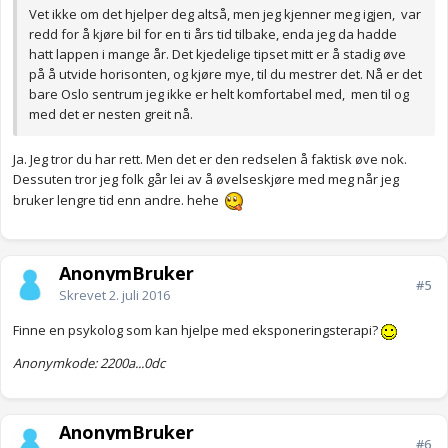
Vet ikke om det hjelper deg altså, men jeg kjenner meg igjen, var
redd for å kjøre bil for en ti års tid tilbake, enda jeg da hadde
hatt lappen i mange år. Det kjedelige tipset mitt er å stadig øve
på å utvide horisonten, og kjøre mye, til du mestrer det. Nå er det
bare Oslo sentrum jeg ikke er helt komfortabel med, men til og
med det er nesten greit nå.
Ja. Jeg tror du har rett. Men det er den redselen å faktisk øve nok.
Dessuten tror jeg folk går lei av å øvelseskjøre med meg når jeg
bruker lengre tid enn andre. hehe
AnonymBruker
#5
Skrevet
2. juli 2016
Finne en psykolog som kan hjelpe med eksponeringsterapi?
Anonymkode: 2200a...0dc
AnonymBruker
#6