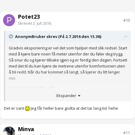
Potet23
#10
Skrevet
2. juli 2016
AnonymBruker skrev (På 2.7.2016 den 15.36):
Gradvis eksponering er vel det som hjelper med slik redsel. Start
med å kjøre bare noen få meter utenfor der du føler deg trygg.
Så snur du og kjører tilbake igjen og er ferdig den dagen. Fortsett
med det til du kan kjøre de metrene utenfor komfortsonen uten
å bli redd. Når du har kommet så langt, så kjører du litt lenger
osv.
Anonymkode: 5dfcd...40f
Ekspander
Det er sant
Jeg får heller bare godta at det tar lang tid. hehe
Minya
#11