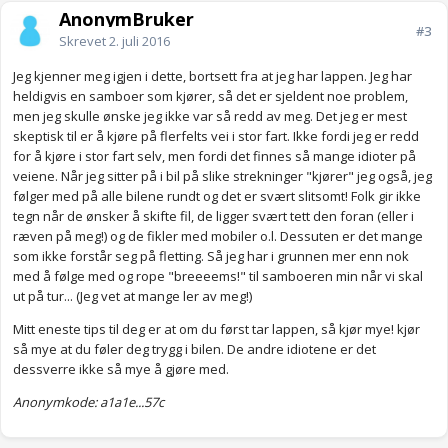
AnonymBruker
#3
Skrevet
2. juli 2016
Jeg kjenner meg igjen i dette, bortsett fra at jeg har lappen. Jeg har
heldigvis en samboer som kjører, så det er sjeldent noe problem,
men jeg skulle ønske jeg ikke var så redd av meg. Det jeg er mest
skeptisk til er å kjøre på flerfelts vei i stor fart. Ikke fordi jeg er redd
for å kjøre i stor fart selv, men fordi det finnes så mange idioter på
veiene. Når jeg sitter på i bil på slike strekninger "kjører" jeg også, jeg
følger med på alle bilene rundt og det er svært slitsomt! Folk gir ikke
tegn når de ønsker å skifte fil, de ligger svært tett den foran (eller i
ræven på meg!) og de fikler med mobiler o.l. Dessuten er det mange
som ikke forstår seg på fletting. Så jeg har i grunnen mer enn nok
med å følge med og rope "breeeems!" til samboeren min når vi skal
ut på tur... (Jeg vet at mange ler av meg!)
Mitt eneste tips til deg er at om du først tar lappen, så kjør mye! kjør
så mye at du føler deg trygg i bilen. De andre idiotene er det
dessverre ikke så mye å gjøre med.
Anonymkode: a1a1e...57c