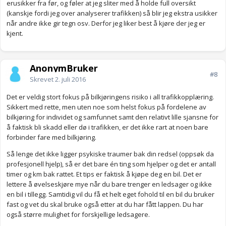
erusikker fra før, og føler at jeg sliter med å holde full oversikt
tur... (Jeg vet at mange ler av meg!)
(kanskje fordi jeg over analyserer trafikken) så blir jeg ekstra usikker
Mitt eneste tips til deg er at om du først tar lappen, så kjør mye!
når andre ikke gir tegn osv. Derfor jeg liker best å kjøre der jeg er
kjør så mye at du føler deg trygg i bilen. De andre idiotene er det
kjent.
dessverre ikke så mye å gjøre med.
Anonymkode: a1a1e...57c
AnonymBruker
#8
Skrevet
2. juli 2016
Det er veldig stort fokus på bilkjøringens risiko i all trafikkopplæring.
Sikkert med rette, men uten noe som helst fokus på fordelene av
bilkjøring for individet og samfunnet samt den relativt lille sjansne for
å faktisk bli skadd eller dø i trafikken, er det ikke rart at noen bare
forbinder fare med bilkjøring.
Så lenge det ikke ligger psykiske traumer bak din redsel (oppsøk da
profesjonell hjelp), så er det bare én ting som hjelper og det er antall
timer og km bak rattet. Et tips er faktisk å kjøpe deg en bil. Det er
lettere å øvelseskjøre mye når du bare trenger en ledsager og ikke
en bil i tillegg. Samtidig vil du få et helt eget fohold til en bil du bruker
fast og vet du skal bruke også etter at du har fått lappen. Du har
også større mulighet for forskjellige ledsagere.