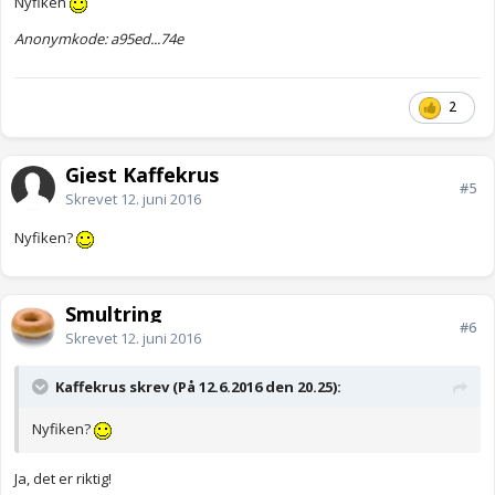
Nyfiken
Anonymkode: a95ed...74e
2
Gjest Kaffekrus
#5
Skrevet
12. juni 2016
Nyfiken?
Smultring
#6
Skrevet
12. juni 2016
Kaffekrus skrev (På 12.6.2016 den 20.25):
Nyfiken?
Ja, det er riktig!