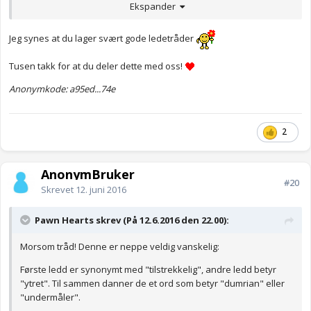
substantivet. Jeg tenkte ikke på noe synonym til ordet "bare",
Ekspander
men på selve ordet "bare".
Jeg synes at du lager svært gode ledetråder
Tusen takk for at du deler dette med oss!
Anonymkode: a95ed...74e
2
AnonymBruker
#20
Skrevet
12. juni 2016
Pawn Hearts skrev (På 12.6.2016 den 22.00):
Morsom tråd! Denne er neppe veldig vanskelig:
Første ledd er synonymt med "tilstrekkelig", andre ledd betyr
"ytret". Til sammen danner de et ord som betyr "dumrian" eller
"undermåler".