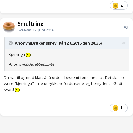
2
Smultring
#9
Skrevet
12. juni 2016
AnonymBruker skrev (På 12.6.2016 den 20.36):
Kjerringa
Anonymkode: a95ed...74e
Du har til og med klart å få ordet i bestemt form med -a-. Det skal jo
være "kjerringa" i alle uttrykkene/ordtakene jeg hentyder til. Godt
svart!
1