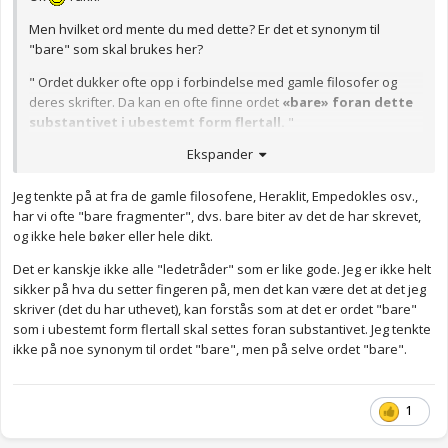
Men hvilket ord mente du med dette? Er det et synonym til
"bare" som skal brukes her?
" Ordet dukker ofte opp i forbindelse med gamle filosofer og
deres skrifter. Da kan en ofte finne ordet
«bare» foran dette
substantivet i ubestemt form flertall.
"
Ekspander
Anonymkode: a95ed...74e
Jeg tenkte på at fra de gamle filosofene, Heraklit, Empedokles osv.,
har vi ofte "bare fragmenter", dvs. bare biter av det de har skrevet,
og ikke hele bøker eller hele dikt.
Det er kanskje ikke alle "ledetråder" som er like gode. Jeg er ikke helt
sikker på hva du setter fingeren på, men det kan være det at det jeg
skriver (det du har uthevet), kan forstås som at det er ordet "bare"
som i ubestemt form flertall skal settes foran substantivet. Jeg tenkte
ikke på noe synonym til ordet "bare", men på selve ordet "bare".
1