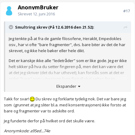
AnonymBruker
#17
Skrevet
12. juni 2016
Smultring skrev (På 12.6.2016 den 21.52):
Jeg tenkte på at fra de gamle filosofene, Heraklit, Empedokles
osv., har vi ofte "bare fragmenter", dvs. bare biter av det de har
skrevet, og ikke hele bøker eller hele dikt.
Det er kanskje ikke alle "ledetråder" som er like gode. Jeg er ikke
helt sikker på hva du setter fingeren på, men det kan være det
at det jeg skriver (det du har uthevet), kan forstås som at det er
ordet "bare" som i ubestemt form flertall skal settes foran
substantivet. Jeg tenkte ikke på noe synonym til ordet "bare",
Ekspander
men på selve ordet "bare".
Takk for svar!
Du skrev og forklarte tydelig nok. Det var bare jeg
som (grunnet at jeg sliter bl.a. med konsentrasjonen) ikke forsto at
bare og fragmenter var to adskilte ord.
Jeg funderte derfor på hvilket ord det skulle være.
Anonymkode: a95ed...74e