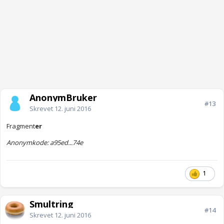
AnonymBruker
#13
Skrevet
12. juni 2016
Fragment
er
Anonymkode: a95ed...74e
1
Smultring
#14
Skrevet
12. juni 2016