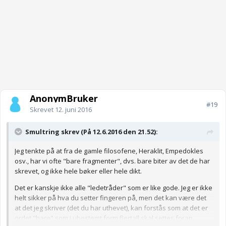
AnonymBruker
#19
Skrevet
12. juni 2016
Smultring skrev (På 12.6.2016 den 21.52):
Jeg tenkte på at fra de gamle filosofene, Heraklit, Empedokles
osv., har vi ofte "bare fragmenter", dvs. bare biter av det de har
skrevet, og ikke hele bøker eller hele dikt.
Det er kanskje ikke alle "ledetråder" som er like gode. Jeg er ikke
helt sikker på hva du setter fingeren på, men det kan være det
at det jeg skriver (det du har uthevet), kan forstås som at det er
ordet "bare" som i ubestemt form flertall skal settes foran