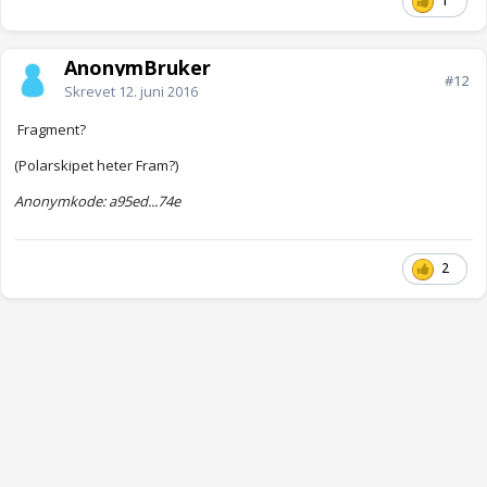
1
AnonymBruker
#12
Skrevet
12. juni 2016
Fragment?
(Polarskipet heter Fram?)
Anonymkode: a95ed...74e
2