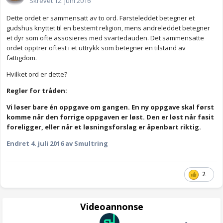
Skrevet
12. juni 2016
Dette ordet er sammensatt av to ord. Førsteleddet betegner et
gudshus knyttet til en bestemt religion, mens andreleddet betegner
et dyr som ofte assosieres med svartedauden. Det sammensatte
ordet opptrer oftest i et uttrykk som betegner en tilstand av
fattigdom.
Hvilket ord er dette?
Regler for tråden:
Vi løser bare én oppgave om gangen. En ny oppgave skal først
komme når den forrige oppgaven er løst. Den er løst når fasit
foreligger, eller når et løsningsforslag er åpenbart riktig.
Endret
4. juli 2016
av Smultring
2
Videoannonse