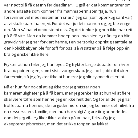
var nødt til å få det inn før deadline"... Også er det kommentarer om
andre ansatte som kommer fra mammaperm som "Jaja, hun
forsvinner vel med nestemann snart". Jeg sa (som oppriktig sant var)
at vi skulle bare ha en, vi. For det var jo det mannen og jeg ble enige
om. Men så har vi ombestemt oss. Og det tenker jeg hun ikke har rett
på å få vite. Men da kommer hodepinen.. hva sier jeg når jeg da blir
gravid? Når jeg har forklart henne, i en personlig oppriktig samtale at
den kolikkbabyen ble for tøff for oss, så vi satser på å følge opp én
bra og ønsker ikke flere.
Frykter at hun føler jeg har løyet. Og frykter lange debatter om hvor
bra au pair er igjen, som i sist svangerskap. Jeg stod i jobb til 4 uker
før termin, så jeg frykter ikke at hun tror jeg blir sykmeldt eller lat.
Nå er hun fair nok til at jeg ikke tror jeg misser noen
karrieremuligheter på å få barn, men jeg tenker litt at hun vil at flere
skal være tøffe som henne. Jeg er ikke helt der. Og for all del, jeg har
truffet barna hennes, de forguder moren sin, og kommer definitivt fra
en ressurssterk familie, men hun har valgt å gjøre ting annerledes
enn det jeg vil.. Jeg liker ikke tanken på au pair, feks...Og jeg
aksepterer jobbreiser, men det er ikke toppen av lykke!