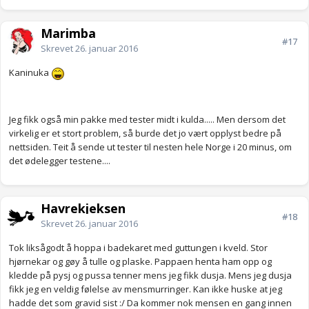
Marimba
#17
Skrevet
26. januar 2016
Kaninuka
Jeg fikk også min pakke med tester midt i kulda..... Men dersom det
virkelig er et stort problem, så burde det jo vært opplyst bedre på
nettsiden. Teit å sende ut tester til nesten hele Norge i 20 minus, om
det ødelegger testene....
Havrekjeksen
#18
Skrevet
26. januar 2016
Tok liksågodt å hoppa i badekaret med guttungen i kveld. Stor
hjørnekar og gøy å tulle og plaske. Pappaen henta ham opp og
kledde på pysj og pussa tenner mens jeg fikk dusja. Mens jeg dusja
fikk jeg en veldig følelse av mensmurringer. Kan ikke huske at jeg
hadde det som gravid sist :/ Da kommer nok mensen en gang innen