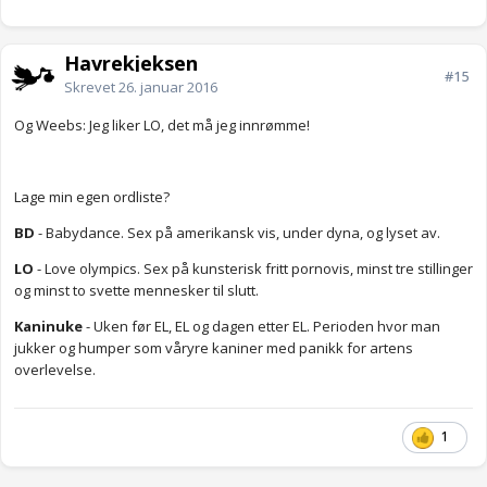
Havrekjeksen
#15
Skrevet
26. januar 2016
Og Weebs: Jeg liker LO, det må jeg innrømme!
Lage min egen ordliste?
BD
- Babydance. Sex på amerikansk vis, under dyna, og lyset av.
LO
- Love olympics. Sex på kunsterisk fritt pornovis, minst tre stillinger
og minst to svette mennesker til slutt.
Kaninuke
- Uken før EL, EL og dagen etter EL. Perioden hvor man
jukker og humper som våryre kaniner med panikk for artens
overlevelse.
1