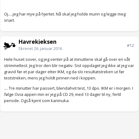
Oj.....jeg har mye på hjertet. Nå skal jeg holde munn og legge meg
snart.
Havrekjeksen
#12
Skrevet
26. januar 2016
Hele huset sover, og jeg venter på at minuttene skal gå over en våt
strimmeltest. Jeg tror den blir negativ. Sist oppdaget jeg ikke at jeg var
gravid før et par dager etter IKM, og da slo resultatstreken ut før
teststreken, mens jeg holdt pinnen ned i koppen.
.... Tre minutter har passert, blendahvit test, 13 dpo. IKM er i morgen. I
følge Ovia appen min er jeg på CD 29, med 13 dager til ny, fertil
periode. Også kjent som kaninuka.