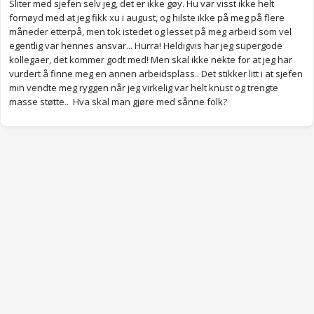
Sliter med sjefen selv jeg, det er ikke gøy. Hu var visst ikke helt
fornøyd med at jeg fikk xu i august, og hilste ikke på meg på flere
måneder etterpå, men tok istedet og lesset på meg arbeid som vel
egentlig var hennes ansvar... Hurra! Heldigvis har jeg supergode
kollegaer, det kommer godt med! Men skal ikke nekte for at jeg har
vurdert å finne meg en annen arbeidsplass.. Det stikker litt i at sjefen
min vendte meg ryggen når jeg virkelig var helt knust og trengte
masse støtte.. Hva skal man gjøre med sånne folk?