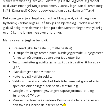
sjekke vitaminer og jern osv... Alt fordi jeg leste.. og leste. Og fant at
oj, d vitaminmangel kan jo problemer.... Oohoy lege, kan du teste meg
litt? B-12 mangel? OOoohooooy lege... kan du stikke igjen? Takk!
Det koselige er jo at legekontoret har UL-apparat, så når jeg (noe
hysterisk) var hos lege 6+6 så fikk jeg se hjerteslag! Trodde ikke det
gikk så tidlig, men det var en liten puls der. Men tror legen var lykkelig
over å kunne lempe meg over til jordmor.
Maniske vaner jeg har beholdt:
Pre-seed (skal ta neste PP, måtte bestille)
EL-strips fra billige tester (hmm, burde jeg prøvde CB? Jeg tester
forresten på ettermiddagen etter jobb etter EL)
Testomani etter graviditet (snart på tide å bestille litt fra ebay
igjen)
Slavisk regime med vitaminer.
Kutte ned på koffein veldig.
Veldig moderat med alkohol, hele tiden (men et glass eller to i
spesielle anledninger uten positiv test tar jeg)
Google om IVF/prøving/svangerskap/se Jordmødrene og
lignende på TV osv
Mannen får tømme kattedoen. Positiv test eller ei - det er en
oppgave jeg gjerne delegerer bort