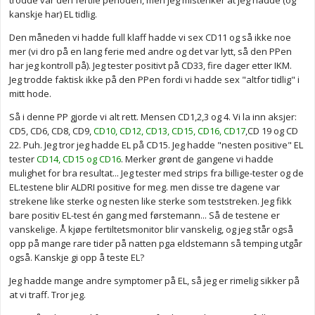
trodde var den fertile perioden, men jeg mistenker at jeg hadde (og
kanskje har) EL tidlig.
Den måneden vi hadde full klaff hadde vi sex CD11 og så ikke noe
mer (vi dro på en lang ferie med andre og det var lytt, så den PPen
har jeg kontroll på). Jeg tester positivt på CD33, fire dager etter IKM.
Jeg trodde faktisk ikke på den PPen fordi vi hadde sex "altfor tidlig" i
mitt hode.
Så i denne PP gjorde vi alt rett. Mensen CD1,2,3 og 4. Vi la inn aksjer:
CD5, CD6, CD8, CD9,
CD10, CD12, CD13, CD15, CD16, CD17
,CD 19 og CD
22. Puh. Jeg tror jeg hadde EL på CD15. Jeg hadde "nesten positive" EL
tester
CD14, CD15 og CD16
. Merker grønt de gangene vi hadde
mulighet for bra resultat... Jeg tester med strips fra billige-tester og de
EL.testene blir ALDRI positive for meg. men disse tre dagene var
strekene like sterke og nesten like sterke som teststreken. Jeg fikk
bare positiv EL-test én gang med førstemann... Så de testene er
vanskelige. Å kjøpe fertiltetsmonitor blir vanskelig, og jeg står også
opp på mange rare tider på natten pga eldstemann så temping utgår
også. Kanskje gi opp å teste EL?
Jeg hadde mange andre symptomer på EL, så jeg er rimelig sikker på
at vi traff. Tror jeg.