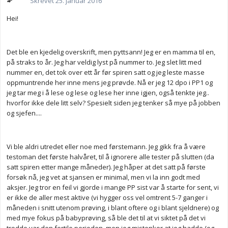
Skrevet
25. januar 2016
Hei!
Det ble en kjedelig overskrift, men pyttsann! Jeg er en mamma til en,
på straks to år. Jeg har veldig lyst på nummer to. Jeg slet litt med
nummer en, det tok over ett år før spiren satt og jeg leste masse
oppmuntrende her inne mens jeg prøvde. Nå er jeg 12 dpo i PP1 og
jeg tar meg i å lese og lese og lese her inne igjen, også tenkte jeg..
hvorfor ikke dele litt selv? Spesielt siden jeg tenker så mye på jobben
og sjefen....
Vi ble aldri utredet eller noe med førstemann. Jeg gikk fra å være
testoman det første halvåret, til å ignorere alle tester på slutten (da
satt spiren etter mange måneder). Jeg håper at det satt på første
forsøk nå, jeg vet at sjansen er minimal, men vi la inn godt med
aksjer. Jeg tror en feil vi gjorde i mange PP sist var å starte for sent, vi
er ikke de aller mest aktive (vi hygger oss vel omtrent 5-7 ganger i
måneden i snitt utenom prøving, i blant oftere og i blant sjeldnere) og
med mye fokus på babyprøving, så ble det til at vi siktet på det vi