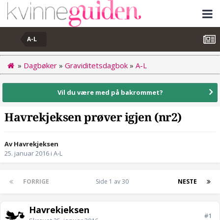
A-L
»
Dagbøker
»
Graviditetsdagbok
»
A-L
Vil du være med på bakrommet?
Havrekjeksen prøver igjen (nr2)
Av Havrekjeksen
25. januar 2016
i
A-L
FORRIGE
Side 1 av 30
NESTE
Havrekjeksen
#1