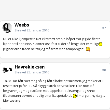
Weebs
#7
Skrevet
25. januar 2016
Du er ikke kjempeteit. Det ekstremt sterke håpet tror jeg de fleste
kjenner til her inne. Klamrer oss fast til det så lenge det er mulig
Jeg har alltid troen helt til jeg må frem med tampongen!
Havrekjeksen
#8
Skrevet
25. januar 2016
Takk! Har fått roet meg nå og fått tilbake optimismen. Jeg tenker at EL
test tester jo for EL.. Så skyggestrek betyr sikkert ikke noe. Nå
begraver jeg meg i sofaen med appelsin, saltstenger og Anno.
Eldstemann sovnet endelig etter litt spetakkel.
I morgen, ny dag.....
Mer testing.