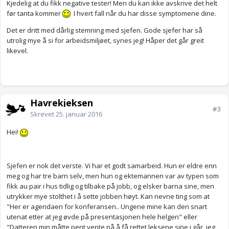
Kjedelig at du fikk negative tester! Men du kan ikke avskrive det helt
før tanta kommer
I hvert fall når du har disse symptomene dine.
Det er dritt med dårlig stemning med sjefen. Gode sjefer har så
utrolig mye å si for arbeidsmiljøet, synes jeg! Håper det går greit
likevel.
Havrekjeksen
#3
Skrevet
25. januar 2016
Hei!
Sjefen er nok det verste. Vi har et godt samarbeid. Hun er eldre enn
meg og har tre barn selv, men hun og ektemannen var av typen som
fikk au pair i hus tidlig og tilbake på jobb, og elsker barna sine, men
utrykker mye stolthet i å sette jobben høyt. Kan nevne ting som at
"Her er agendaen for konferansen.. Ungene mine kan den snart
utenat etter at jeg øvde på presentasjonen hele helgen" eller
"Datteren min måtte pent vente på å få rettet leksene sine i går, jeg