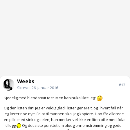
Weebs
#13
Skrevet
26. januar 2016
Kjedelig med blendahvit test! Men kaninuka likte jeg!
Og den listen din! Jeg er veldig glad i lister generelt, og i hvert fall når
jeg lærer noe nytt. Folat til mannen skal jeg kopiere. Han får allerede
en pille med sink og selen, han merker vel ikke en liten pille med folat
i tillegg
Og det siste punktet om blodgjennomstrømming og gode