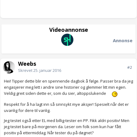
Videoannonse
Annonse
Weebs
#2
Skrevet
25. januar 2016
Hei! Tipper dette blir en spennende dagbok å følge. Passer bra da jeg
engasjerer meg lett i andre sine historier og glemmer litt min egen.
Veldig greit siden dette er, som du sier, altoppslukende
Respekt for å ha lagt inn så sinnsykt mye aksjer! Spesielt når det er
uvanlig for dere til vanlig.
Jeg testet også etter EL med billig-tester en PP. Fikk aldri positiv! Men
jeg testet bare på morgenen da. Leser om folk som kun har fått
positiv på ettermiddag. Når tester du på døgnet?