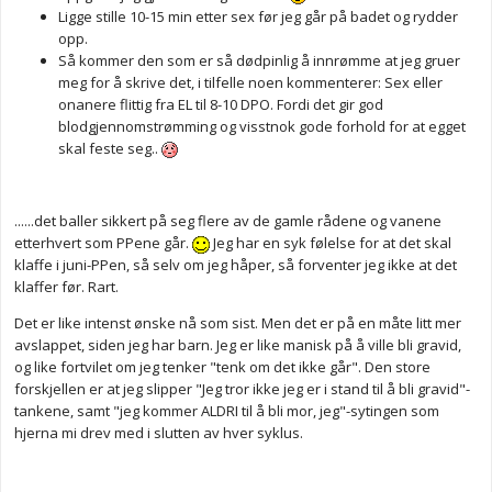
Ligge stille 10-15 min etter sex før jeg går på badet og rydder
opp.
Så kommer den som er så dødpinlig å innrømme at jeg gruer
meg for å skrive det, i tilfelle noen kommenterer: Sex eller
onanere flittig fra EL til 8-10 DPO. Fordi det gir god
blodgjennomstrømming og visstnok gode forhold for at egget
skal feste seg..
......det baller sikkert på seg flere av de gamle rådene og vanene
etterhvert som PPene går.
Jeg har en syk følelse for at det skal
klaffe i juni-PPen, så selv om jeg håper, så forventer jeg ikke at det
klaffer før. Rart.
Det er like intenst ønske nå som sist. Men det er på en måte litt mer
avslappet, siden jeg har barn. Jeg er like manisk på å ville bli gravid,
og like fortvilet om jeg tenker "tenk om det ikke går". Den store
forskjellen er at jeg slipper "Jeg tror ikke jeg er i stand til å bli gravid"-
tankene, samt "jeg kommer ALDRI til å bli mor, jeg"-sytingen som
hjerna mi drev med i slutten av hver syklus.