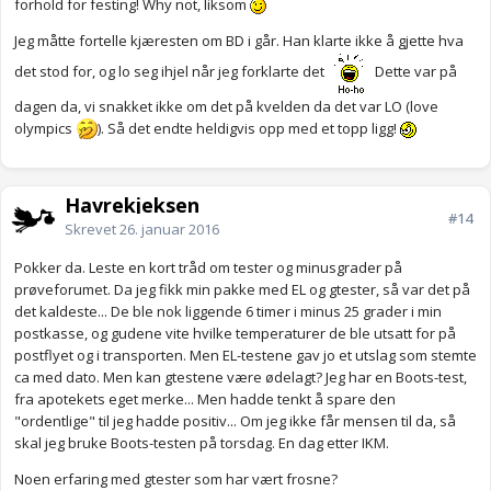
forhold for festing! Why not, liksom
Jeg måtte fortelle kjæresten om BD i går. Han klarte ikke å gjette hva
det stod for, og lo seg ihjel når jeg forklarte det
Dette var på
dagen da, vi snakket ikke om det på kvelden da det var LO (love
olympics
). Så det endte heldigvis opp med et topp ligg!
Havrekjeksen
#14
Skrevet
26. januar 2016
Pokker da. Leste en kort tråd om tester og minusgrader på
prøveforumet. Da jeg fikk min pakke med EL og gtester, så var det på
det kaldeste... De ble nok liggende 6 timer i minus 25 grader i min
postkasse, og gudene vite hvilke temperaturer de ble utsatt for på
postflyet og i transporten. Men EL-testene gav jo et utslag som stemte
ca med dato. Men kan gtestene være ødelagt? Jeg har en Boots-test,
fra apotekets eget merke... Men hadde tenkt å spare den
"ordentlige" til jeg hadde positiv... Om jeg ikke får mensen til da, så
skal jeg bruke Boots-testen på torsdag. En dag etter IKM.
Noen erfaring med gtester som har vært frosne?