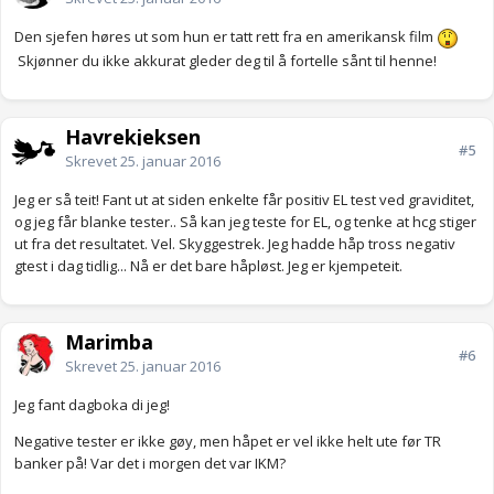
Den sjefen høres ut som hun er tatt rett fra en amerikansk film
Skjønner du ikke akkurat gleder deg til å fortelle sånt til henne!
Havrekjeksen
#5
Skrevet
25. januar 2016
Jeg er så teit! Fant ut at siden enkelte får positiv EL test ved graviditet,
og jeg får blanke tester.. Så kan jeg teste for EL, og tenke at hcg stiger
ut fra det resultatet. Vel. Skyggestrek. Jeg hadde håp tross negativ
gtest i dag tidlig... Nå er det bare håpløst. Jeg er kjempeteit.
Marimba
#6
Skrevet
25. januar 2016
Jeg fant dagboka di jeg!
Negative tester er ikke gøy, men håpet er vel ikke helt ute før TR
banker på! Var det i morgen det var IKM?