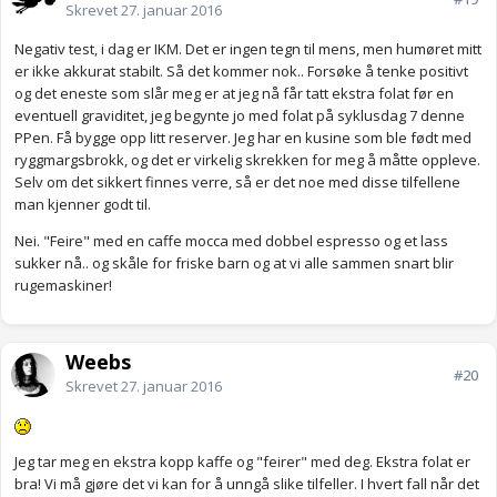
Skrevet
27. januar 2016
Negativ test, i dag er IKM. Det er ingen tegn til mens, men humøret mitt
er ikke akkurat stabilt. Så det kommer nok.. Forsøke å tenke positivt
og det eneste som slår meg er at jeg nå får tatt ekstra folat før en
eventuell graviditet, jeg begynte jo med folat på syklusdag 7 denne
PPen. Få bygge opp litt reserver. Jeg har en kusine som ble født med
ryggmargsbrokk, og det er virkelig skrekken for meg å måtte oppleve.
Selv om det sikkert finnes verre, så er det noe med disse tilfellene
man kjenner godt til.
Nei. "Feire" med en caffe mocca med dobbel espresso og et lass
sukker nå.. og skåle for friske barn og at vi alle sammen snart blir
rugemaskiner!
Weebs
#20
Skrevet
27. januar 2016
Jeg tar meg en ekstra kopp kaffe og "feirer" med deg. Ekstra folat er
bra! Vi må gjøre det vi kan for å unngå slike tilfeller. I hvert fall når det