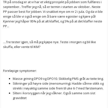
TR på onsdag er at vi har et viktig prosjekt på jobben som fullføres i
september.. Treffer jeg nå, så er termin i starten av oktober.. Neste
PP passer best for jobben. Vi snakket mye om nr 2 i jula. Og da vi ble
enige så ble vi også enige om å bare være egoister og kjøre på!
Kjenner jeg håper 95% på at alt klaffet, og 5% på at det klaffer neste
PP...
....Tre tester igjen, så må jeg kjøpe nye. Teste i morgen og bli like
skuffa, eller vente til IKM?
Foreløpige symptomer:
Masse grining DPO9 og DPO10. Skikkelig PMS-gråt av teite ting.
Stikninger på høyre side (mensmurring). Hadde sånne stikk og
strekk i nøyaktig samme side frem til uke 6-7 med førstemann.
Sliten i korsryggen når jeg våkner. Også samme som sist
graviditet