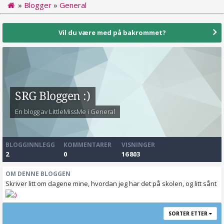
»
Blogger
»
General
Vil du være med på bakrommet?
SRG Bloggen :)
En blogg av LittleMissMe i
General
BLOGGINNLEGG
KOMMENTARER
VISNINGER
2
0
16 803
OM DENNE BLOGGEN
Skriver litt om dagene mine, hvordan jeg har det på skolen, og litt sånt
SORTER ETTER