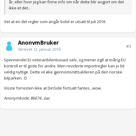
år, eller hvor jeg kan finne info om når dette blir avgjort om det
ikke et det...
Vet at en del regler som angår bobil er utsatt til juli 2016
AnonymBruker
#3
Skrevet
12. januar 2016
Spennende! Er veteranbilentusiast selv, og mener egtl at toårig EU
kontroll er til gode for andre. Men reviderte importregler kan jo bli
veldig nyttige. Dette vil øke gjennomsnittsalderen på den norske
bilparken. :D
Visste forresten ikke at DinSide fortsatt fantes...wow.
Anonymkode: 86674...6ac