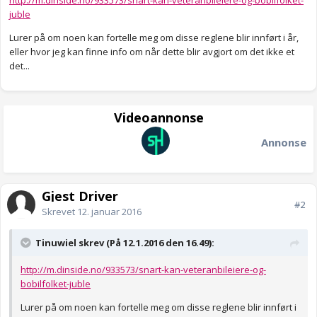
http://m.dinside.no/933573/snart-kan-veteranbileiere-og-bobilfolket-
juble
Lurer på om noen kan fortelle meg om disse reglene blir innført i år,
eller hvor jeg kan finne info om når dette blir avgjort om det ikke et
det...
Videoannonse
Annonse
Gjest Driver
#2
Skrevet
12. januar 2016
Tinuwiel skrev (På 12.1.2016 den 16.49):
http://m.dinside.no/933573/snart-kan-veteranbileiere-og-
bobilfolket-juble
Lurer på om noen kan fortelle meg om disse reglene blir innført i