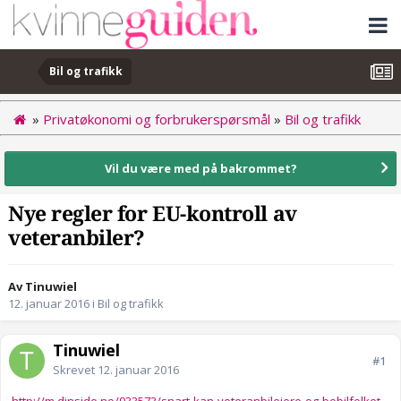
Bil og trafikk
»
Privatøkonomi og forbrukerspørsmål
»
Bil og trafikk
Vil du være med på bakrommet?
Nye regler for EU-kontroll av
veteranbiler?
Av Tinuwiel
12. januar 2016
i
Bil og trafikk
Tinuwiel
#1
Skrevet
12. januar 2016