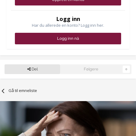
Logg inn
Har du allerede en konto? Logg inn her.
Logg inn nå
Del
Følgere
0
Gå til emneliste