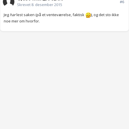
#6
Skrevet
8. desember 2015
Jeg
har
lest saken (på et venteværelse, faktisk
), og det sto ikke
noe mer om hvorfor.