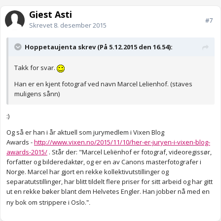
Gjest Asti
#7
Skrevet
8. desember 2015
Hoppetaujenta skrev (På 5.12.2015 den 16.54):
Takk for svar.
Han er en kjent fotograf ved navn Marcel Lelienhof. (staves
muligens sånn)
:)
Og så er han i år aktuell som jurymedlem i Vixen Blog
Awards -
http://www.vixen.no/2015/11/10/her-er-juryen-i-vixen-blog-
awards-2015/
. Står der: "Marcel Leliënhof er fotograf, videoregissør,
forfatter og bilderedaktør, og er en av Canons masterfotografer i
Norge. Marcel har gjort en rekke kollektivutstillinger og
separatutstillinger, har blitt tildelt flere priser for sitt arbeid og har gitt
ut en rekke bøker blant dem Helvetes Engler. Han jobber nå med en
ny bok om strippere i Oslo.
".