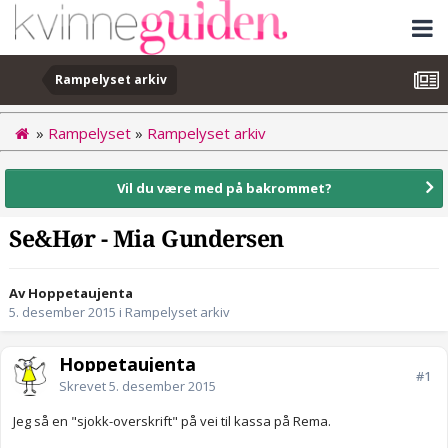
Rampelyset arkiv
»
Rampelyset
»
Rampelyset arkiv
Vil du være med på bakrommet?
Se&Hør - Mia Gundersen
Av Hoppetaujenta
5. desember 2015
i
Rampelyset arkiv
Hoppetaujenta
#1
Skrevet
5. desember 2015
Jeg så en "sjokk-overskrift" på vei til kassa på Rema.