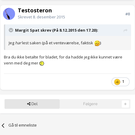
Testosteron
#8
Skrevet
8. desember 2015
Margit Spat skrev (På 8.12.2015 den 17.20):
Jeg
har
lest saken (på et venteværelse, faktisk
)
Bra du ikke betalte for bladet, for da hadde jeg ikke kunnet være
venn med deg mer
1
Del
Følgere
0
Gå til emneliste