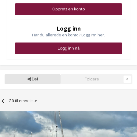
Opprett en konto
Logg inn
Har du allerede en konto? Logg inn her.
Logg inn nå
Del
Følgere
0
Gå til emneliste