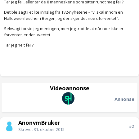
Tar jeg feil, eller tar de 8 menneskene som sitter rundt meg feil?
Det ble sagt i et lite innslag fra Tv2-nyhetene - "vi skal innom en
Halloweenfest her i Bergen, og der skjer det noe uforventet".
Selvsagt forsto jeg meningen, men jeg trodde at når noe ikke er
forventet, er det uventet.
Tar jeg helt feil?
Videoannonse
Annonse
AnonymBruker
#2
Skrevet
31. oktober 2015