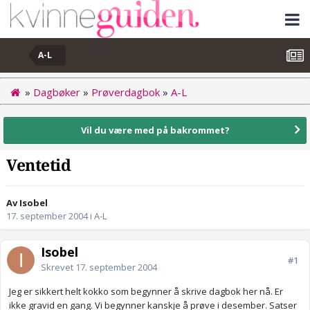
A-L
»
Dagbøker
»
Prøverdagbok
»
A-L
Vil du være med på bakrommet?
Ventetid
Av Isobel
17. september 2004
i
A-L
Isobel
#1
Skrevet
17. september 2004
Jeg er sikkert helt kokko som begynner å skrive dagbok her nå. Er
ikke gravid en gang. Vi begynner kanskje å prøve i desember. Satser