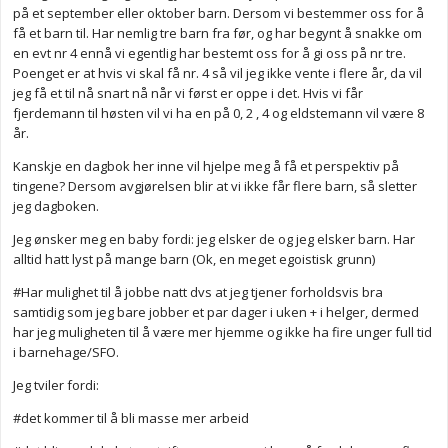
på et september eller oktober barn. Dersom vi bestemmer oss for å
få et barn til. Har nemlig tre barn fra før, og har begynt å snakke om
en evt nr 4 ennå vi egentlig har bestemt oss for å gi oss på nr tre.
Poenget er at hvis vi skal få nr. 4 så vil jeg ikke vente i flere år, da vil
jeg få et til nå snart nå når vi først er oppe i det. Hvis vi får
fjerdemann til høsten vil vi ha en på 0, 2 , 4 og eldstemann vil være 8
år.
Kanskje en dagbok her inne vil hjelpe meg å få et perspektiv på
tingene? Dersom avgjørelsen blir at vi ikke får flere barn, så sletter
jeg dagboken.
Jeg ønsker meg en baby fordi: jeg elsker de og jeg elsker barn. Har
alltid hatt lyst på mange barn (Ok, en meget egoistisk grunn)
#Har mulighet til å jobbe natt dvs at jeg tjener forholdsvis bra
samtidig som jeg bare jobber et par dager i uken + i helger, dermed
har jeg muligheten til å være mer hjemme og ikke ha fire unger full tid
i barnehage/SFO.
Jeg tviler fordi:
#det kommer til å bli masse mer arbeid