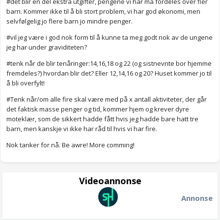
#det blir en del ekstra utgifter, pengene vi har må fordeles over fler
barn. Kommer ikke til å bli stort problem, vi har god økonomi, men
selvfølgelig jo flere barn jo mindre penger.
#vil jeg være i god nok form til å kunne ta meg godt nok av de ungene
jeg har under graviditeten?
#tenk når de blir tenåringer:14,16,18 og 22 (og sistnevnte bor hjemme
fremdeles?) hvordan blir det? Eller 12,14,16 og 20? Huset kommer jo til
å bli overfylt!
#Tenk når/om alle fire skal være med på x antall aktiviteter, der går
det faktisk masse penger og tid, kommer hjem og krever dyre
moteklær, som de sikkert hadde fått hvis jeg hadde bare hatt tre
barn, men kanskje vi ikke har råd til hvis vi har fire.
Nok tanker for nå. Be awre! More comming!
Videoannonse
Annonse