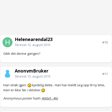
Helenearendal23
#10
Skrevet
12. august 2015
Gikk det denne gangen?
AnonymBruker
#11
Skrevet
13. august 2015
Han strøk igjen.
kjedelig dette.. Han har meldt seg opp til ny time,
men er ikke før i oktober
Anonymous poster hash:
4dda5...46c