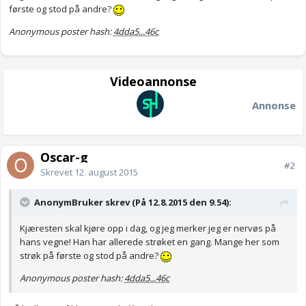
første og stod på andre?
Anonymous poster hash:
4dda5...46c
Videoannonse
Annonse
Oscar-g
#2
Skrevet
12. august 2015
AnonymBruker skrev (På 12.8.2015 den 9.54):
Kjæresten skal kjøre opp i dag, og jeg merker jeg er nervøs på
hans vegne! Han har allerede strøket en gang. Mange her som
strøk på første og stod på andre?
Anonymous poster hash:
4dda5...46c