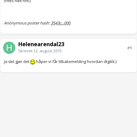
oftes helt fint:)
Anonymous poster hash:
3543c...000
Helenearendal23
#9
Skrevet
12. august 2015
Ja det gjør det
håper vi får tilbakemelding hvordan dtgikk:)