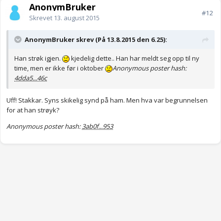
AnonymBruker
#12
Skrevet
13. august 2015
AnonymBruker skrev (På 13.8.2015 den 6.25):
Han strøk igjen.
kjedelig dette.. Han har meldt seg opp til ny
time, men er ikke før i oktober
Anonymous poster hash:
4dda5...46c
Uff! Stakkar. Syns skikelig synd på ham. Men hva var begrunnelsen
for at han strøyk?
Anonymous poster hash:
3ab0f...953