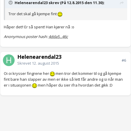
Helenearendal23 skrev (På 12.8.2015 den 11.30):
Tror det skal gå kjempe fint
Håper det!! Er så spent! Han kjører nå :o
Anonymous poster hash:
4dda5...46c
Helenearendal23
#6
Skrevet
12. august 2015
Oi oi krysser fingrene her
men tror det kommer til og gå kjempe
fint bare han slapper av men er ikke så lett får andre og si når man
er i situasjonen
men håper du sier ifra hvordan det gikk :D