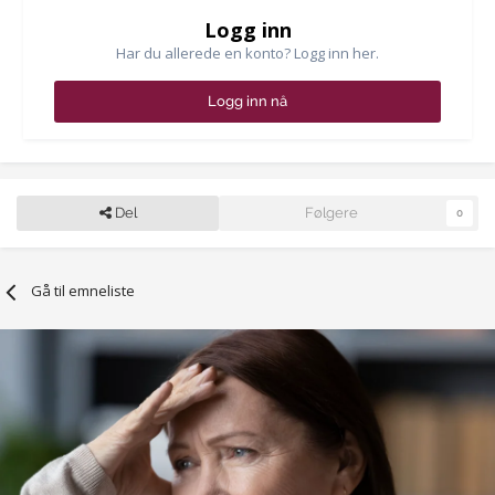
Logg inn
Har du allerede en konto? Logg inn her.
Logg inn nå
Del
Følgere
0
Gå til emneliste