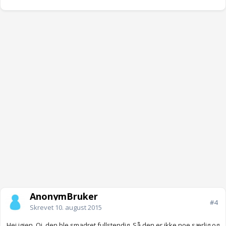
AnonymBruker
#4
Skrevet
10. august 2015
Hei igjen. Oi, den ble smadret fullstendig. Så den er ikke noe særlig og