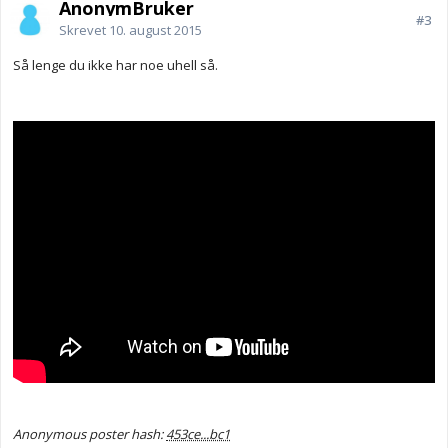
AnonymBruker
#3
Skrevet
10. august 2015
Så lenge du ikke har noe uhell så.
Anonymous poster hash:
453ce...bc1