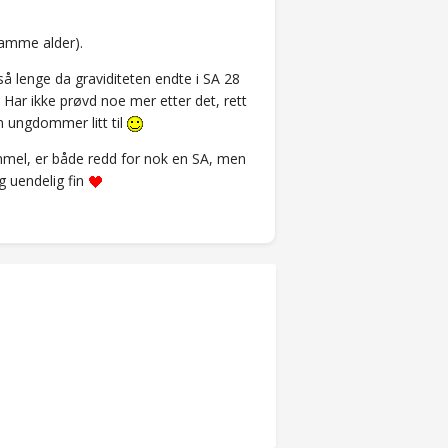
samme alder).
så lenge da graviditeten endte i SA 28
g. Har ikke prøvd noe mer etter det, rett
som ungdommer litt til
kummel, er både redd for nok en SA, men
g uendelig fin