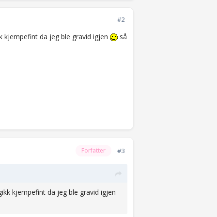
#2
k kjempefint da jeg ble gravid igjen
så
#3
Forfatter
ikk kjempefint da jeg ble gravid igjen