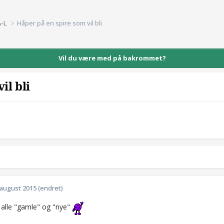
A-L
Håper på en spire som vil bli
Vil du være med på bakrommet?
il bli
 august 2015
(endret)
il alle "gamle" og "nye"