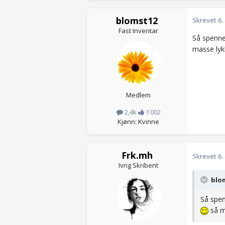
blomst12
Skrevet
6.
Fast Inventar
Så spenne
masse lykk
Medlem
2,4k
1 002
Kjønn: Kvinne
Frk.mh
Skrevet
6.
Ivrig Skribent
blom
Så spe
så ma