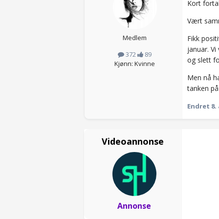
Kort fortal
Vært samm
Medlem
Fikk posit
januar. Vi
372
89
og slett f
Kjønn: Kvinne
Men nå har
tanken på
Endret
8.
Videoannonse
Annonse