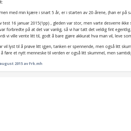
t:
en med min kjære i snart 5 år, er i starten av 20-årene, (han er på 
iv test 16 januar 2015(1pp) , gleden var stor, men varte desverre ikke 
 var forbredte på at det var vanlig, så vi har tatt det veldig fint egentli
ordi vi ville vente litt til, godt å bare gjøre akkurat hva man vil, leve 
 vil lyst til å prøve litt igjen, tanken er spennende, men også litt s
 å føre et nytt menneske til verden er også litt skummel, men samtidi
 august 2015
av Frk.mh