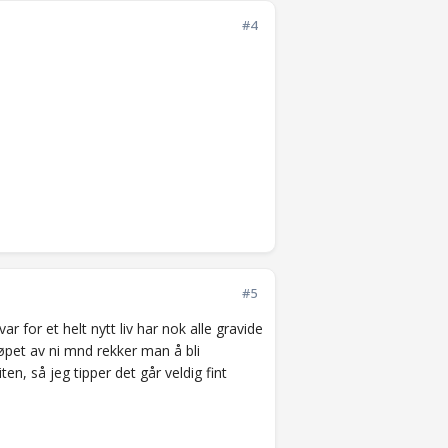
#4
#5
 for et helt nytt liv har nok alle gravide
løpet av ni mnd rekker man å bli
ten, så jeg tipper det går veldig fint