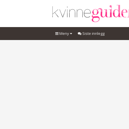
Meny
Siste innlegg