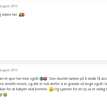
 august 2015
g videre her
 august 2015
jen et spor her inne også!
Den skumle tanken på å skulle få ansvar
ere streifet innom, og det er nok derfor vi er gravide så lenge også! I 
 klar for at babyen skal komme.
Og sjansen for en ny sa er veldig li
g!