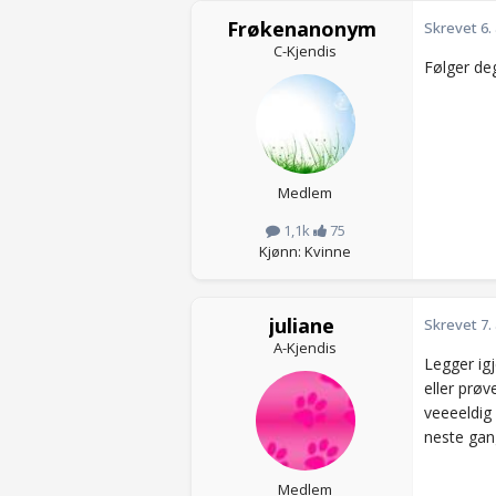
Frøkenanonym
Skrevet
6.
C-Kjendis
Følger de
Medlem
1,1k
75
Kjønn: Kvinne
juliane
Skrevet
7.
A-Kjendis
Legger ig
eller prøv
veeeeldig
neste gan
Medlem