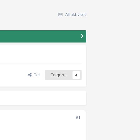
All aktivitet
Del
Følgere
4
#1