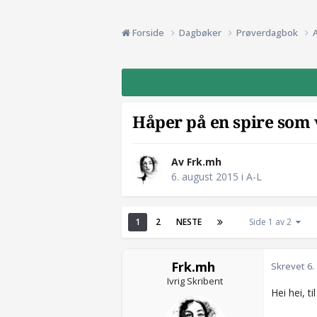
Forside
Dagbøker
Prøverdagbok
Håper på en spire som v
Av Frk.mh
6. august 2015
i
A-L
1
2
NESTE
Side 1 av 2
Frk.mh
Skrevet
6.
Ivrig Skribent
Hei hei, t