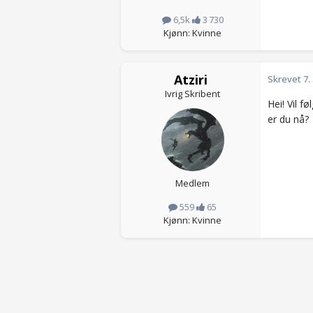
6,5k
3 730
Kjønn: Kvinne
Atziri
Skrevet
7.
Ivrig Skribent
Hei! Vil f
er du nå?
Medlem
559
65
Kjønn: Kvinne