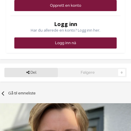
Opprett en konto
Logg inn
Har du allerede en konto? Logg inn her.
Logg inn nå
Del
Følgere
0
Gå til emneliste