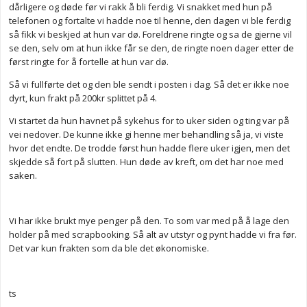
dårligere og døde før vi rakk å bli ferdig. Vi snakket med hun på
telefonen og fortalte vi hadde noe til henne, den dagen vi ble ferdig
så fikk vi beskjed at hun var dø. Foreldrene ringte og sa de gjerne vil
se den, selv om at hun ikke får se den, de ringte noen dager etter de
først ringte for å fortelle at hun var dø.
Så vi fullførte det og den ble sendt i posten i dag. Så det er ikke noe
dyrt, kun frakt på 200kr splittet på 4.
Vi startet da hun havnet på sykehus for to uker siden og ting var på
vei nedover. De kunne ikke gi henne mer behandling så ja, vi viste
hvor det endte. De trodde først hun hadde flere uker igjen, men det
skjedde så fort på slutten. Hun døde av kreft, om det har noe med
saken.
Vi har ikke brukt mye penger på den. To som var med på å lage den
holder på med scrapbooking. Så alt av utstyr og pynt hadde vi fra før.
Det var kun frakten som da ble det økonomiske.
ts