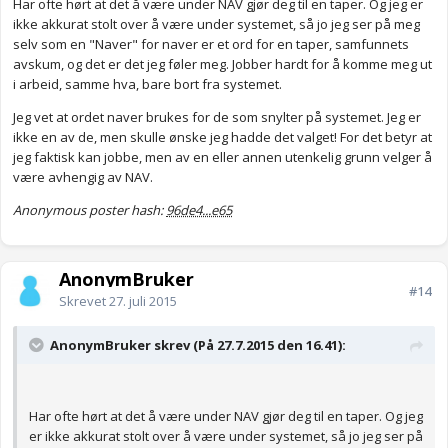
Har ofte hørt at det å være under NAV gjør deg til en taper. Og jeg er
ikke akkurat stolt over å være under systemet, så jo jeg ser på meg
selv som en "Naver" for naver er et ord for en taper, samfunnets
avskum, og det er det jeg føler meg. Jobber hardt for å komme meg ut
i arbeid, samme hva, bare bort fra systemet.
Jeg vet at ordet naver brukes for de som snylter på systemet. Jeg er
ikke en av de, men skulle ønske jeg hadde det valget! For det betyr at
jeg faktisk kan jobbe, men av en eller annen utenkelig grunn velger å
være avhengig av NAV.
Anonymous poster hash:
96de4...e65
AnonymBruker
#14
Skrevet
27. juli 2015
AnonymBruker skrev (På 27.7.2015 den 16.41):
Har ofte hørt at det å være under NAV gjør deg til en taper. Og jeg
er ikke akkurat stolt over å være under systemet, så jo jeg ser på