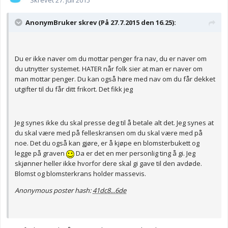
Skrevet
27. juli 2015
AnonymBruker skrev (På 27.7.2015 den 16.25):
Du er ikke naver om du mottar penger fra nav, du er naver om
du utnytter systemet. HATER når folk sier at man er naver om
man mottar penger. Du kan også høre med nav om du får dekket
utgifter til du får ditt frikort. Det fikk jeg
Jeg synes ikke du skal presse deg til å betale alt det. Jeg synes at
du skal være med på felleskransen om du skal være med på
noe. Det du også kan gjøre, er å kjøpe en blomsterbukett og
legge på graven
Da er det en mer personlig ting å gi. Jeg
skjønner heller ikke hvorfor dere skal gi gave til den avdøde.
Blomst og blomsterkrans holder massevis.
Anonymous poster hash:
41dc8...6de