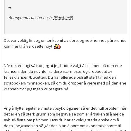
ts
Anonymous poster hash:
96de4...e65
Det var veldig fint og omtenksomt av dere, og noe hennes pårørende
kommer til å verdsette høyt
Når det er sagt så tror jeg at jeg hadde valgt å blitt med på den ene
kransen, den du nevnte fra dere nærmeste, og droppet ut av
felleskransen/buketten. Du har allerede bidratt sterkt med den
scrapboken/minneboken, så om du dropper å være med på den ene
kransen tror jeg ingen vil reagere på.
Ang å flytte legetimer/møter/psykologtimer så er det null problem når
det er en så sterk grunn som begravelse som er årsaken til å melde
avbud/flytte om på timen. Hvis du har et veldig sterkt ønske om å
delta i begravelsen så går det jo an å høre om økonomisk støtte til