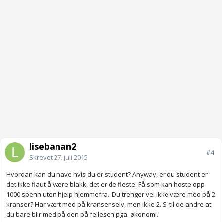
lisebanan2
#4
Skrevet
27. juli 2015
Hvordan kan du nave hvis du er student? Anyway, er du student er
det ikke flaut å være blakk, det er de fleste. Få som kan hoste opp
1000 spenn uten hjelp hjemmefra. Du trenger vel ikke være med på 2
kranser? Har vært med på kranser selv, men ikke 2. Si til de andre at
du bare blir med på den på fellesen pga. økonomi.