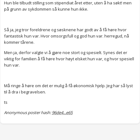
Hun ble tilbudt stilling som stipendiat året etter, uten å ha søkt! men
på grunn av sykdommen så kunne hun ikke.
Så ja, jeg tror foreldrene og søsknene har godt av å få høre hvor
fantastisk hun var. Hvor omsorgsfull og god hun var. herregud, nå
kommer tårene.
Men ja, derfor valgte vi å gjøre noe stort og spesielt. Synes det er
viktig for familien å få høre hvor høyt elsket hun var, og hvor spesiell
hun var.
Må ringe å høre om det er mulig å få økonomisk hjelp. Jeg har så lyst
til å dra i begravelsen.
ts
Anonymous poster hash:
96de4...e65