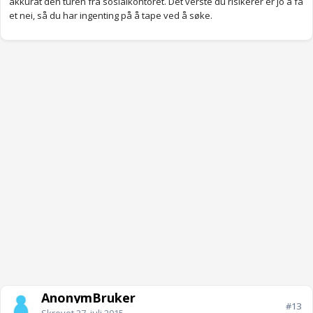
akkurat den turen fra sosialkontoret. Det verste du risikerer er jo å få
et nei, så du har ingenting på å tape ved å søke.
AnonymBruker
#13