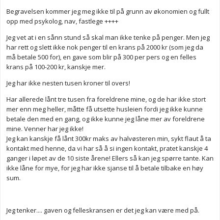
Begravelsen kommer jeg meg ikke til på grunn av økonomien og fullt
opp med psykolog, nav, fastlege ++++
Jeg vet at i en sånn stund så skal man ikke tenke på penger. Men jeg
har rett og slett ikke nok penger til en krans på 2000 kr (som jeg da
må betale 500 for), en gave som blir på 300 per pers og en felles
krans på 100-200 kr, kanskje mer.
Jeg har ikke nesten tusen kroner til overs!
Har allerede lånt tre tusen fra foreldrene mine, og de har ikke stort
mer enn meg heller, måtte få utsette husleien fordi jeg ikke kunne
betale den med en gang, og ikke kunne jeg låne mer av foreldrene
mine. Venner har jeg ikke!
Jeg kan kanskje få lånt 300kr maks av halvøsteren min, sykt flaut å ta
kontakt med henne, da vi har så å si ingen kontakt, pratet kanskje 4
ganger i løpet av de 10 siste årene! Ellers så kan jeg spørre tante. Kan
ikke låne for mye, for jeg har ikke sjanse til å betale tilbake en høy
sum.
Jeg tenker.... gaven og felleskransen er det jeg kan være med på.