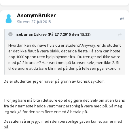
AnonymBruker
#5
Skrevet
27. juli 2015
lisebanan2 skrev (På 27.7.2015 den 15.33):
Hvordan kan du nave hvis du er student? Anyway, er du student
er det ikke flaut å være blakk, det er de fleste. Få som kan hoste
opp 1000 spenn uten hjelp hjemmefra. Du trenger vel ikke være
med på 2 kranser? Har vært med på kranser selv, men ikke 2. Si
til de andre at du bare blir med på den på fellesen pga. økonomi.
De er studenter, jeg er naver på grunn av kronisk sykdom.
Tror jeg bare må bite i det sure eplet og gjøre det. Selv om at en krans
fra de nærmeste hadde vært mer personlig å være med på. Så meg
jeg nok gå for den som flere er med å betale på.
Dessuten så er jeg jo med i den personlige gaven kun et par er med
på.