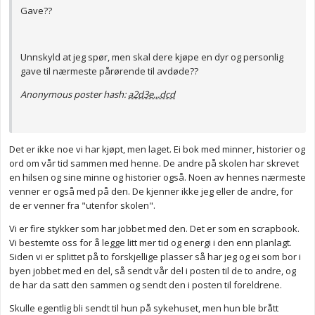
Gave??
Unnskyld at jeg spør, men skal dere kjøpe en dyr og personlig
gave til nærmeste pårørende til avdøde??
Anonymous poster hash:
a2d3e...dcd
Det er ikke noe vi har kjøpt, men laget. Ei bok med minner, historier og
ord om vår tid sammen med henne. De andre på skolen har skrevet
en hilsen og sine minne og historier også. Noen av hennes nærmeste
venner er også med på den. De kjenner ikke jeg eller de andre, for
de er venner fra "utenfor skolen".
Vi er fire stykker som har jobbet med den. Det er som en scrapbook.
Vi bestemte oss for å legge litt mer tid og energi i den enn planlagt.
Siden vi er splittet på to forskjellige plasser så har jeg og ei som bor i
byen jobbet med en del, så sendt vår del i posten til de to andre, og
de har da satt den sammen og sendt den i posten til foreldrene.
Skulle egentlig bli sendt til hun på sykehuset, men hun ble brått