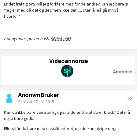
Er det frekt gjort? Må jeg forklare meg for de andre? Kan jeg bare si
"jeg er med på det og det, men ikke det".... uten å må gå innpå
hvorfor?
Anonymous poster hash:
96de4...e65
Videoannonse
Annonse
AnonymBruker
#2
Skrevet
27. juli 2015
Kan du ikke bare være ærlig,og si til de andre at du er blakk? Det må
de jo bare godta.
Ellers får du høre med sosialkontoret, om de kan hjelpe deg.