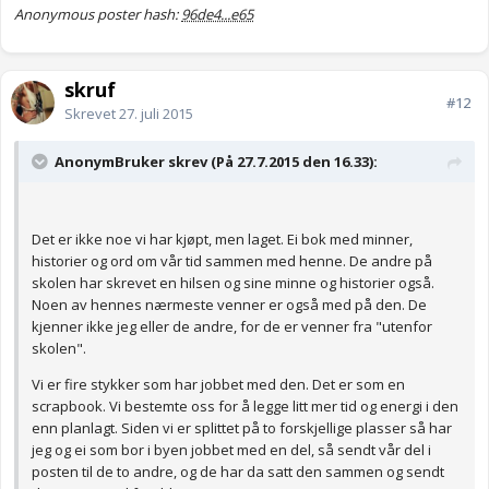
Anonymous poster hash:
96de4...e65
skruf
#12
Skrevet
27. juli 2015
AnonymBruker skrev (På 27.7.2015 den 16.33):
Det er ikke noe vi har kjøpt, men laget. Ei bok med minner,
historier og ord om vår tid sammen med henne. De andre på
skolen har skrevet en hilsen og sine minne og historier også.
Noen av hennes nærmeste venner er også med på den. De
kjenner ikke jeg eller de andre, for de er venner fra "utenfor
skolen".
Vi er fire stykker som har jobbet med den. Det er som en
scrapbook. Vi bestemte oss for å legge litt mer tid og energi i den
enn planlagt. Siden vi er splittet på to forskjellige plasser så har
jeg og ei som bor i byen jobbet med en del, så sendt vår del i
posten til de to andre, og de har da satt den sammen og sendt