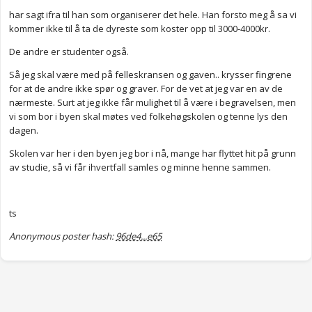
har sagt ifra til han som organiserer det hele. Han forsto meg å sa vi
kommer ikke til å ta de dyreste som koster opp til 3000-4000kr.
De andre er studenter også.
Så jeg skal være med på felleskransen og gaven.. krysser fingrene
for at de andre ikke spør og graver. For de vet at jeg var en av de
nærmeste. Surt at jeg ikke får mulighet til å være i begravelsen, men
vi som bor i byen skal møtes ved folkehøgskolen og tenne lys den
dagen.
Skolen var her i den byen jeg bor i nå, mange har flyttet hit på grunn
av studie, så vi får ihvertfall samles og minne henne sammen.
ts
Anonymous poster hash:
96de4...e65