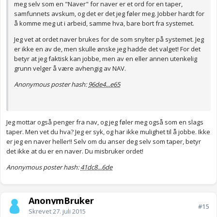
meg selv som en "Naver" for naver er et ord for en taper,
samfunnets avskum, og det er det jeg føler meg. Jobber hardt for
å komme meg ut i arbeid, samme hva, bare bort fra systemet.
Jeg vet at ordet naver brukes for de som snylter på systemet. Jeg
er ikke en av de, men skulle ønske jeg hadde det valget! For det
betyr at jeg faktisk kan jobbe, men av en eller annen utenkelig
grunn velger å være avhengig av NAV.
Anonymous poster hash:
96de4...e65
Jeg mottar også penger fra nav, og jeg føler meg også som en slags
taper. Men vet du hva? Jeg er syk, og har ikke mulighet til å jobbe. Ikke
er jeg en naver heller!! Selv om du anser deg selv som taper, betyr
det ikke at du er en naver. Du misbruker ordet!
Anonymous poster hash:
41dc8...6de
AnonymBruker
#15
Skrevet
27. juli 2015