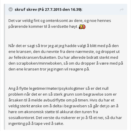
skruf skrev (På 27.7.2015 den 16.39):
Det var veldig fint og omtenksomt av dere, og noe hennes
pårørende kommer til å verdsette høyt
Når det er sagt så tror jeg at jeg hadde valgt å blitt med på den
ene kransen, den du nevnte fra dere nærmeste, og droppet ut
av felleskransen/buketten. Du har allerede bidratt sterkt med
den scrapboken/minneboken, så om du dropper å være med på
den ene kransen tror jeg ingen vil reagere på.
Ang å flytte legetimer/møter/psykologtimer så er det null
problem når det er en så sterk grunn som begravelse som er
årsaken til å melde avbud/flytte om på timen. Hvis du har et
veldig sterkt ønske om å delta i begravelsen så går det jo an å
høre om økonomisk støtte til akkurat den turen fra
sosialkontoret. Det verste du risikerer er jo å få et nei, så du har
ingenting på å tape ved å søke.