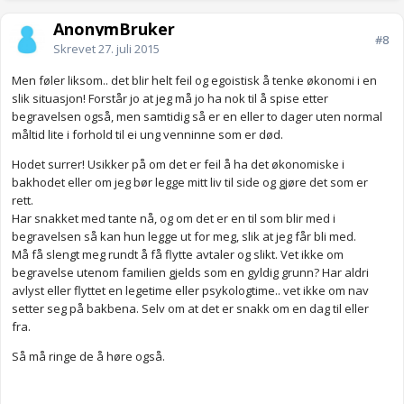
AnonymBruker
#8
Skrevet
27. juli 2015
Men føler liksom.. det blir helt feil og egoistisk å tenke økonomi i en
slik situasjon! Forstår jo at jeg må jo ha nok til å spise etter
begravelsen også, men samtidig så er en eller to dager uten normal
måltid lite i forhold til ei ung venninne som er død.
Hodet surrer! Usikker på om det er feil å ha det økonomiske i
bakhodet eller om jeg bør legge mitt liv til side og gjøre det som er
rett.
Har snakket med tante nå, og om det er en til som blir med i
begravelsen så kan hun legge ut for meg, slik at jeg får bli med.
Må få slengt meg rundt å få flytte avtaler og slikt. Vet ikke om
begravelse utenom familien gjelds som en gyldig grunn? Har aldri
avlyst eller flyttet en legetime eller psykologtime.. vet ikke om nav
setter seg på bakbena. Selv om at det er snakk om en dag til eller
fra.
Så må ringe de å høre også.