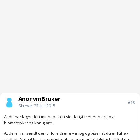
AnonymBruker
#16
Skrevet
27. juli 2015
At du har laget den minneboken sier langt mer enn ord og
blomster/krans kan gjøre.
At dere har sendt den til foreldrene var og og biser at du er full av
godhet. At du ikke har økonomi til å være med på blomster skal du