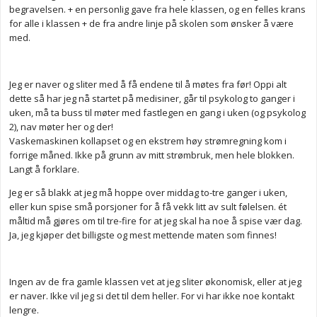
begravelsen. + en personlig gave fra hele klassen, og en felles krans
for alle i klassen + de fra andre linje på skolen som ønsker å være
med.
Jeg er naver og sliter med å få endene til å møtes fra før! Oppi alt
dette så har jeg nå startet på medisiner, går til psykolog to ganger i
uken, må ta buss til møter med fastlegen en gang i uken (og psykolog
2), nav møter her og der!
Vaskemaskinen kollapset og en ekstrem høy strømregning kom i
forrige måned. Ikke på grunn av mitt strømbruk, men hele blokken.
Langt å forklare.
Jeg er så blakk at jeg må hoppe over middag to-tre ganger i uken,
eller kun spise små porsjoner for å få vekk litt av sult følelsen. ét
måltid må gjøres om til tre-fire for at jeg skal ha noe å spise vær dag.
Ja, jeg kjøper det billigste og mest mettende maten som finnes!
Ingen av de fra gamle klassen vet at jeg sliter økonomisk, eller at jeg
er naver. Ikke vil jeg si det til dem heller. For vi har ikke noe kontakt
lengre.