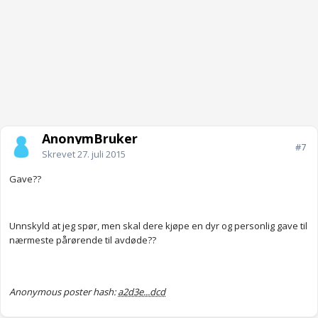
AnonymBruker
#7
Skrevet
27. juli 2015
Gave??
Unnskyld at jeg spør, men skal dere kjøpe en dyr og personlig gave til
nærmeste pårørende til avdøde??
Anonymous poster hash:
a2d3e...dcd