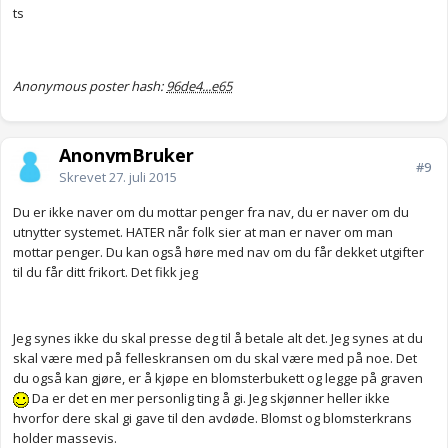
ts
Anonymous poster hash:
96de4...e65
AnonymBruker
#9
Skrevet
27. juli 2015
Du er ikke naver om du mottar penger fra nav, du er naver om du
utnytter systemet. HATER når folk sier at man er naver om man
mottar penger. Du kan også høre med nav om du får dekket utgifter
til du får ditt frikort. Det fikk jeg
Jeg synes ikke du skal presse deg til å betale alt det. Jeg synes at du
skal være med på felleskransen om du skal være med på noe. Det
du også kan gjøre, er å kjøpe en blomsterbukett og legge på graven
Da er det en mer personlig ting å gi. Jeg skjønner heller ikke
hvorfor dere skal gi gave til den avdøde. Blomst og blomsterkrans
holder massevis.