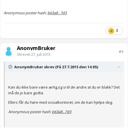
Anonymous poster hash:
b63a8...7d3
3
AnonymBruker
#3
Skrevet
27. juli 2015
AnonymBruker skrev (På 27.7.2015 den 14.05):
Kan du ikke bare være ærlig,og si til de andre at du er blakk? Det
må de jo bare godta.
Ellers får du høre med sosialkontoret, om de kan hjelpe deg.
Anonymous poster hash:
b63a8...7d3