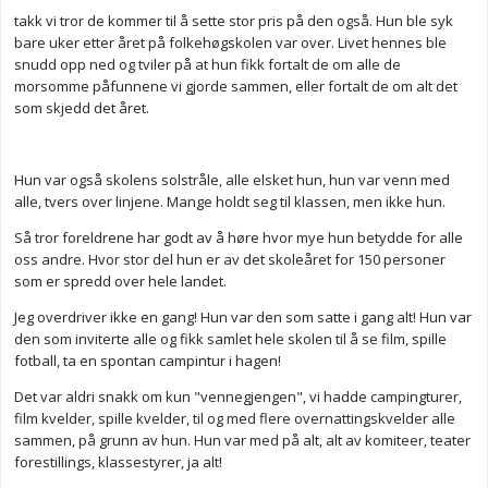
takk vi tror de kommer til å sette stor pris på den også. Hun ble syk
bare uker etter året på folkehøgskolen var over. Livet hennes ble
snudd opp ned og tviler på at hun fikk fortalt de om alle de
morsomme påfunnene vi gjorde sammen, eller fortalt de om alt det
som skjedd det året.
Hun var også skolens solstråle, alle elsket hun, hun var venn med
alle, tvers over linjene. Mange holdt seg til klassen, men ikke hun.
Så tror foreldrene har godt av å høre hvor mye hun betydde for alle
oss andre. Hvor stor del hun er av det skoleåret for 150 personer
som er spredd over hele landet.
Jeg overdriver ikke en gang! Hun var den som satte i gang alt! Hun var
den som inviterte alle og fikk samlet hele skolen til å se film, spille
fotball, ta en spontan campintur i hagen!
Det var aldri snakk om kun "vennegjengen", vi hadde campingturer,
film kvelder, spille kvelder, til og med flere overnattingskvelder alle
sammen, på grunn av hun. Hun var med på alt, alt av komiteer, teater
forestillings, klassestyrer, ja alt!