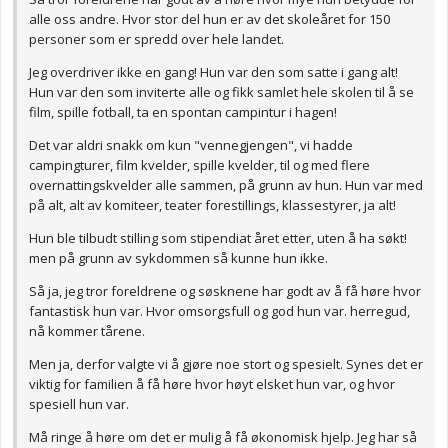
alle oss andre. Hvor stor del hun er av det skoleåret for 150
personer som er spredd over hele landet.
Jeg overdriver ikke en gang! Hun var den som satte i gang alt!
Hun var den som inviterte alle og fikk samlet hele skolen til å se
film, spille fotball, ta en spontan campintur i hagen!
Det var aldri snakk om kun "vennegjengen", vi hadde
campingturer, film kvelder, spille kvelder, til og med flere
overnattingskvelder alle sammen, på grunn av hun. Hun var med
på alt, alt av komiteer, teater forestillings, klassestyrer, ja alt!
Hun ble tilbudt stilling som stipendiat året etter, uten å ha søkt!
men på grunn av sykdommen så kunne hun ikke.
Så ja, jeg tror foreldrene og søsknene har godt av å få høre hvor
fantastisk hun var. Hvor omsorgsfull og god hun var. herregud,
nå kommer tårene.
Men ja, derfor valgte vi å gjøre noe stort og spesielt. Synes det er
viktig for familien å få høre hvor høyt elsket hun var, og hvor
spesiell hun var.
Må ringe å høre om det er mulig å få økonomisk hjelp. Jeg har så