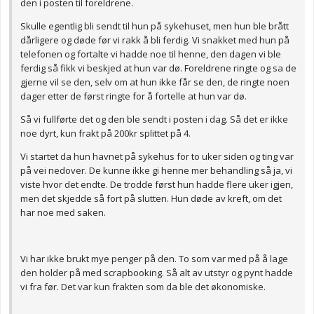
den i posten til foreldrene.
Skulle egentlig bli sendt til hun på sykehuset, men hun ble brått
dårligere og døde før vi rakk å bli ferdig. Vi snakket med hun på
telefonen og fortalte vi hadde noe til henne, den dagen vi ble
ferdig så fikk vi beskjed at hun var dø. Foreldrene ringte og sa de
gjerne vil se den, selv om at hun ikke får se den, de ringte noen
dager etter de først ringte for å fortelle at hun var dø.
Så vi fullførte det og den ble sendt i posten i dag. Så det er ikke
noe dyrt, kun frakt på 200kr splittet på 4.
Vi startet da hun havnet på sykehus for to uker siden og ting var
på vei nedover. De kunne ikke gi henne mer behandling så ja, vi
viste hvor det endte. De trodde først hun hadde flere uker igjen,
men det skjedde så fort på slutten. Hun døde av kreft, om det
har noe med saken.
Vi har ikke brukt mye penger på den. To som var med på å lage
den holder på med scrapbooking. Så alt av utstyr og pynt hadde
vi fra før. Det var kun frakten som da ble det økonomiske.