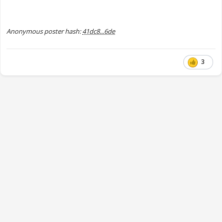
Anonymous poster hash:
41dc8...6de
3