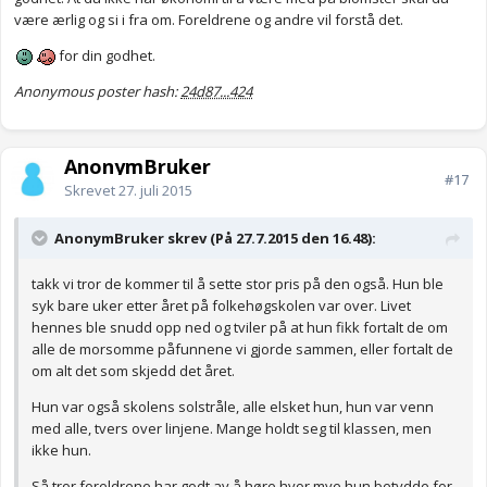
være ærlig og si i fra om. Foreldrene og andre vil forstå det.
for din godhet.
Anonymous poster hash:
24d87...424
AnonymBruker
#17
Skrevet
27. juli 2015
AnonymBruker skrev (På 27.7.2015 den 16.48):
takk vi tror de kommer til å sette stor pris på den også. Hun ble
syk bare uker etter året på folkehøgskolen var over. Livet
hennes ble snudd opp ned og tviler på at hun fikk fortalt de om
alle de morsomme påfunnene vi gjorde sammen, eller fortalt de
om alt det som skjedd det året.
Hun var også skolens solstråle, alle elsket hun, hun var venn
med alle, tvers over linjene. Mange holdt seg til klassen, men
ikke hun.
Så tror foreldrene har godt av å høre hvor mye hun betydde for