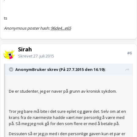
ts
Anonymous poster hash:
96de4...e65
Sirah
#6
Skrevet
27. juli 2015
AnonymBruker skrev (På 27.7.2015 den 16.19):
De er studenter, jeg er naver på grunn av kronisk sykdom.
Tror jeg bare må bite i det sure eplet og gjøre det. Selv om at en
krans fra de nærmeste hadde vært mer personlig å være med
på. Så meg jeg nok gå for den som flere er med å betale på.
Dessuten så er jeg jo med i den personlige gaven kun et par er