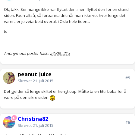
Ok, takk. Ser mange ikke har flyttet den, men flyttet den for en stund
siden. Faen altså, så forbanna drit når man ikke vet hvor lenge det
varer.. er jo veiarbeid overalt i Oslo hele tiden...
ts
Anonymous poster hash:
a7e03...21a
peanut_juice
#5
Skrevet
21. juli 2015
Det gjelder så lenge skiltet er hengt opp. Måtte ta en titt i boka for å
være på den sikre siden
Christina82
#6
Skrevet
21. juli 2015