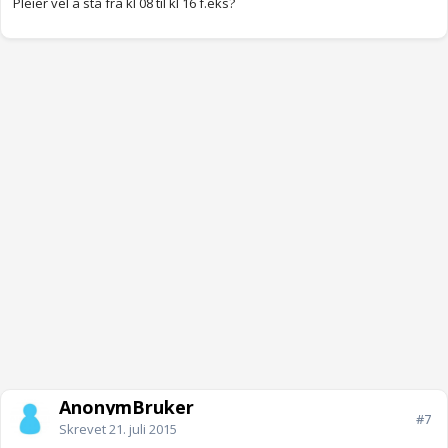
Pleier vel å stå fra kl 08 til kl 16 f.eks?
AnonymBruker
#7
Skrevet
21. juli 2015