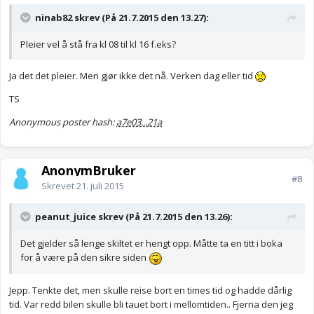
ninab82 skrev (På 21.7.2015 den 13.27):
Pleier vel å stå fra kl 08 til kl 16 f.eks?
Ja det det pleier. Men gjør ikke det nå. Verken dag eller tid
TS
Anonymous poster hash:
a7e03...21a
AnonymBruker
#8
Skrevet
21. juli 2015
peanut_juice skrev (På 21.7.2015 den 13.26):
Det gjelder så lenge skiltet er hengt opp. Måtte ta en titt i boka
for å være på den sikre siden
Jepp. Tenkte det, men skulle reise bort en times tid og hadde dårlig
tid. Var redd bilen skulle bli tauet bort i mellomtiden.. Fjerna den jeg