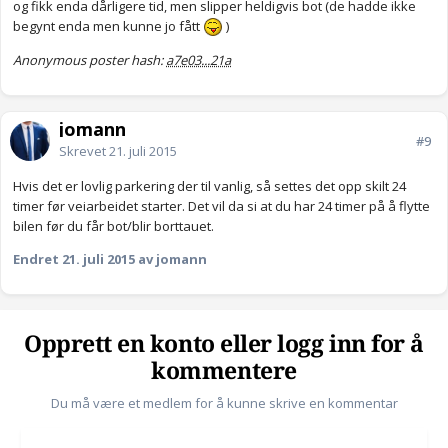
og fikk enda dårligere tid, men slipper heldigvis bot (de hadde ikke
begynt enda men kunne jo fått
)
Anonymous poster hash:
a7e03...21a
jomann
#9
Skrevet
21. juli 2015
Hvis det er lovlig parkering der til vanlig, så settes det opp skilt 24
timer før veiarbeidet starter. Det vil da si at du har 24 timer på å flytte
bilen før du får bot/blir borttauet.
Endret
21. juli 2015
av jomann
Opprett en konto eller logg inn for å
kommentere
Du må være et medlem for å kunne skrive en kommentar