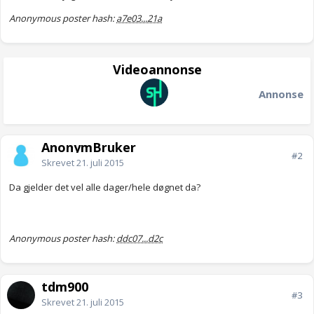
Anonymous poster hash:
a7e03...21a
Videoannonse
Annonse
AnonymBruker
#2
Skrevet
21. juli 2015
Da gjelder det vel alle dager/hele døgnet da?
Anonymous poster hash:
ddc07...d2c
tdm900
#3
Skrevet
21. juli 2015