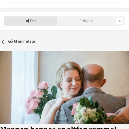
Del
Følgere
0
Gå til emneliste