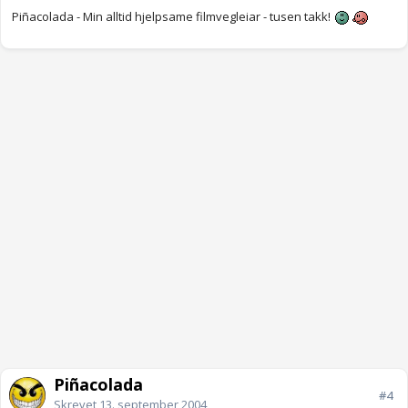
Piñacolada - Min alltid hjelpsame filmvegleiar - tusen takk!
Piñacolada
#4
Skrevet
13. september 2004