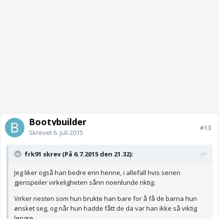
Bootybuilder
#13
Skrevet
6. juli 2015
frk91 skrev (På 6.7.2015 den 21.32):
Jeg liker også han bedre enn henne, i allefall hvis serien
gjenspeiler virkeligheten sånn noenlunde riktig.
Virker nesten som hun brukte han bare for å få de barna hun
ønsket seg, og når hun hadde fått de da var han ikke så viktig
lengre.