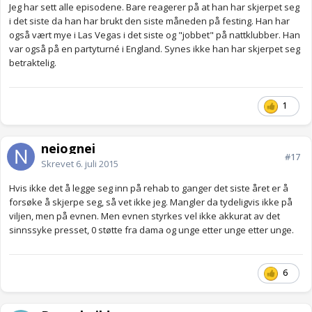
Jeg har sett alle episodene. Bare reagerer på at han har skjerpet seg
i det siste da han har brukt den siste måneden på festing. Han har
også vært mye i Las Vegas i det siste og "jobbet" på nattklubber. Han
var også på en partyturné i England. Synes ikke han har skjerpet seg
betraktelig.
1
neiognei
#17
Skrevet
6. juli 2015
Hvis ikke det å legge seg inn på rehab to ganger det siste året er å
forsøke å skjerpe seg, så vet ikke jeg. Mangler da tydeligvis ikke på
viljen, men på evnen. Men evnen styrkes vel ikke akkurat av det
sinnssyke presset, 0 støtte fra dama og unge etter unge etter unge.
6