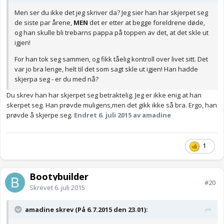
Men ser du ikke det jeg skriver da? Jeg sier han har skjerpet seg
de siste par årene,
MEN
det er etter at begge foreldrene døde,
og han skulle bli trebarns pappa på toppen av det, at det skle ut
igjen!
For han tok seg sammen, og fikk tåelig kontroll over livet sitt. Det
var jo bra lenge, helt til det som sagt skle ut igjen! Han hadde
skjerpa seg - er du med nå?
Du skrev han har skjerpet seg betraktelig. Jeg er ikke enig at han
skerpet seg. Han prøvde muligens,men det gikk ikke så bra. Ergo, han
prøvde å skjerpe seg.
Endret
6. juli 2015
av amadine
1
Bootybuilder
#20
Skrevet
6. juli 2015
amadine skrev (På 6.7.2015 den 23.01):