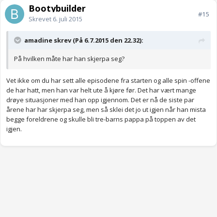
Bootybuilder
#15
Skrevet
6. juli 2015
amadine skrev (På 6.7.2015 den 22.32):
På hvilken måte har han skjerpa seg?
Vet ikke om du har sett alle episodene fra starten og alle spin -offene
de har hatt, men han var helt ute å kjøre før. Det har vært mange
drøye situasjoner med han opp igjennom. Det er nå de siste par
årene har har skjerpa seg, men så sklei det jo ut igjen når han mista
begge foreldrene og skulle bli tre-barns pappa på toppen av det
igjen.