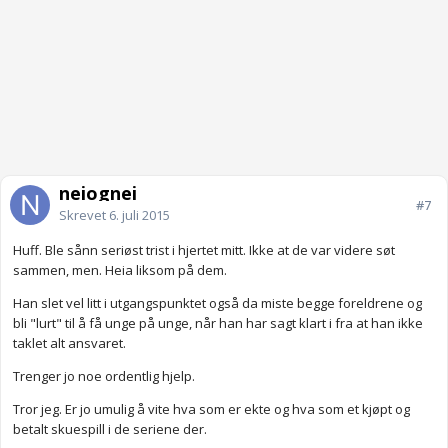
neiognei
#7
Skrevet
6. juli 2015
Huff. Ble sånn seriøst trist i hjertet mitt. Ikke at de var videre søt
sammen, men. Heia liksom på dem.
Han slet vel litt i utgangspunktet også da miste begge foreldrene og
bli "lurt" til å få unge på unge, når han har sagt klart i fra at han ikke
taklet alt ansvaret.
Trenger jo noe ordentlig hjelp.
Tror jeg. Er jo umulig å vite hva som er ekte og hva som et kjøpt og
betalt skuespill i de seriene der.