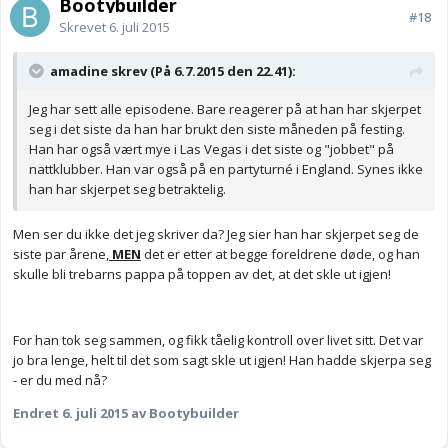
Bootybuilder
#18
Skrevet
6. juli 2015
amadine skrev (På 6.7.2015 den 22.41):
Jeg har sett alle episodene. Bare reagerer på at han har skjerpet
seg i det siste da han har brukt den siste måneden på festing.
Han har også vært mye i Las Vegas i det siste og "jobbet" på
nattklubber. Han var også på en partyturné i England. Synes ikke
han har skjerpet seg betraktelig.
Men ser du ikke det jeg skriver da? Jeg sier han har skjerpet seg de
siste par årene,
MEN
det er etter at begge foreldrene døde, og han
skulle bli trebarns pappa på toppen av det, at det skle ut igjen!
For han tok seg sammen, og fikk tåelig kontroll over livet sitt. Det var
jo bra lenge, helt til det som sagt skle ut igjen! Han hadde skjerpa seg
- er du med nå?
Endret
6. juli 2015
av Bootybuilder