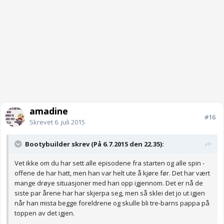
amadine
#16
Skrevet
6. juli 2015
Bootybuilder skrev (På 6.7.2015 den 22.35):
Vet ikke om du har sett alle episodene fra starten og alle spin -
offene de har hatt, men han var helt ute å kjøre før. Det har vært
mange drøye situasjoner med han opp igjennom. Det er nå de
siste par årene har har skjerpa seg, men så sklei det jo ut igjen
når han mista begge foreldrene og skulle bli tre-barns pappa på
toppen av det igjen.