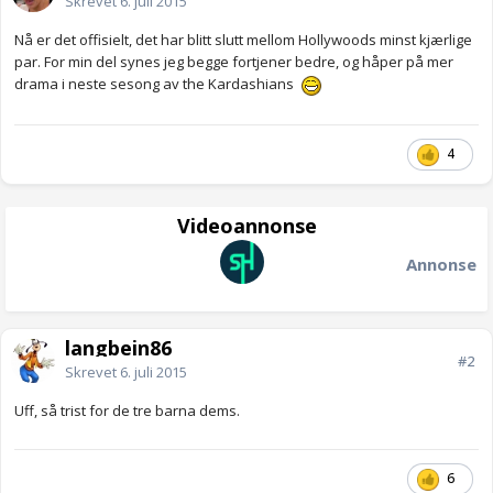
Skrevet
6. juli 2015
Nå er det offisielt, det har blitt slutt mellom Hollywoods minst kjærlige
par. For min del synes jeg begge fortjener bedre, og håper på mer
drama i neste sesong av the Kardashians
4
Videoannonse
Annonse
langbein86
#2
Skrevet
6. juli 2015
Uff, så trist for de tre barna dems.
6