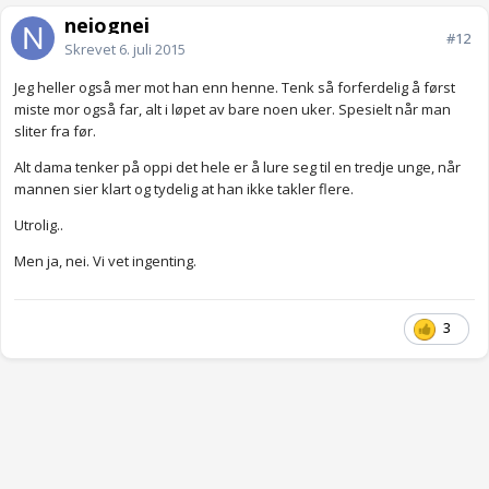
neiognei
#12
Skrevet
6. juli 2015
Jeg heller også mer mot han enn henne. Tenk så forferdelig å først
miste mor også far, alt i løpet av bare noen uker. Spesielt når man
sliter fra før.
Alt dama tenker på oppi det hele er å lure seg til en tredje unge, når
mannen sier klart og tydelig at han ikke takler flere.
Utrolig..
Men ja, nei. Vi vet ingenting.
3