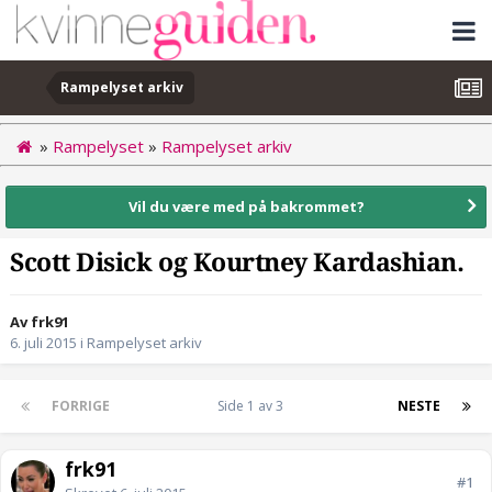
Rampelyset arkiv
»
Rampelyset
»
Rampelyset arkiv
Vil du være med på bakrommet?
Scott Disick og Kourtney Kardashian.
Av frk91
6. juli 2015
i
Rampelyset arkiv
FORRIGE
Side 1 av 3
NESTE
frk91
#1