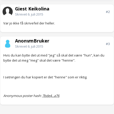
Gjest Keikolina
#2
Skrevet
6. juli 2015
Var jo ikke få skrivefeil der heller.
AnonymBruker
#3
Skrevet
6. juli 2015
Hvis du kan bytte det ut med "jeg" så skal det være "hun", kan du
bytte det ut meg "meg" skal det være "henne".
I setningen du har kopiert er det "henne" som er riktig.
Anonymous poster hash:
7bde4...a76