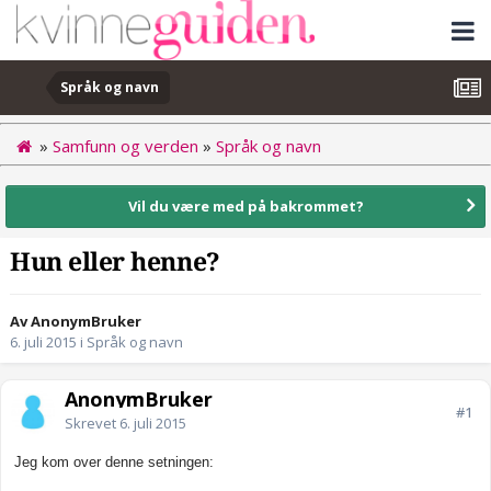
Språk og navn
»
Samfunn og verden
»
Språk og navn
Vil du være med på bakrommet?
Hun eller henne?
Av AnonymBruker
6. juli 2015
i
Språk og navn
AnonymBruker
#1
Skrevet
6. juli 2015
Jeg kom over denne setningen: