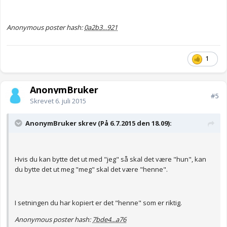
Anonymous poster hash:
0a2b3...921
1
AnonymBruker
#5
Skrevet
6. juli 2015
AnonymBruker skrev (På 6.7.2015 den 18.09):
Hvis du kan bytte det ut med "jeg" så skal det være "hun", kan
du bytte det ut meg "meg" skal det være "henne".
I setningen du har kopiert er det "henne" som er riktig.
Anonymous poster hash:
7bde4...a76