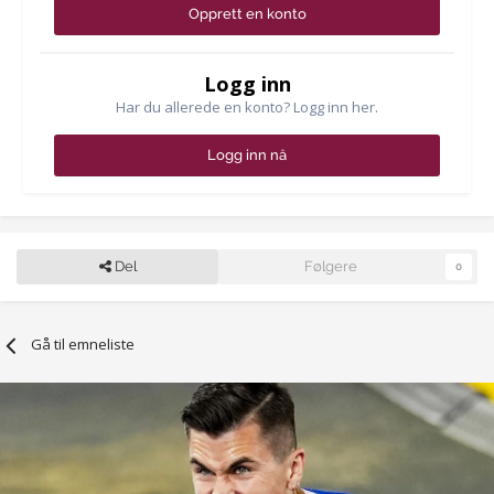
Opprett en konto
Logg inn
Har du allerede en konto? Logg inn her.
Logg inn nå
Del
Følgere
0
Gå til emneliste