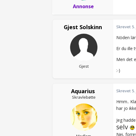
Annonse
Gjest Solskinn
Skrevet
5.
Nöden lär
Er du ille
Men det er
Gjest
:-)
Aquarius
Skrevet
5.
Skravlebøtte
Hmm.. Klar
har jo ik
Jeg hadde 
selv
Nei, forre