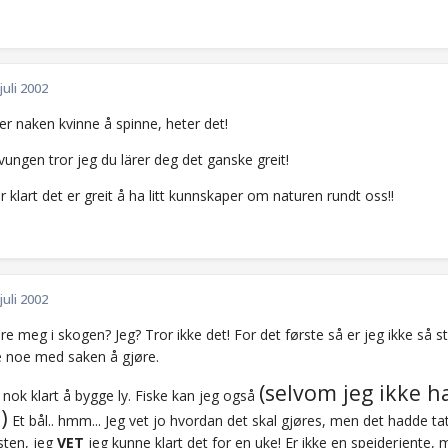
 juli 2002
er naken kvinne å spinne, heter det!
 tvungen tror jeg du lärer deg det ganske greit!
 klart det er greit å ha litt kunnskaper om naturen rundt oss!!
 juli 2002
e meg i skogen? Jeg? Tror ikke det! For det første så er jeg ikke så 
ke noe med saken å gjøre.
(selvom jeg ikke ha
nok klart å bygge ly. Fiske kan jeg også
)
Et bål.. hmm... Jeg vet jo hvordan det skal gjøres, men det hadde tatt
sten, jeg
VET
jeg kunne klart det for en uke! Er ikke en speiderjente,