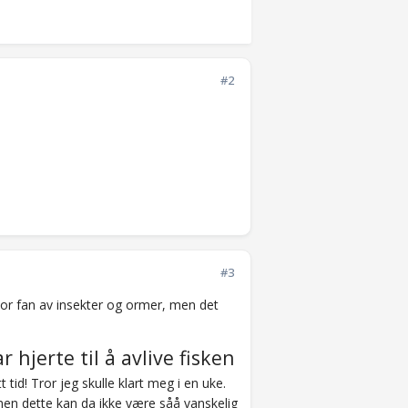
#2
#3
stor fan av insekter og ormer, men det
r hjerte til å avlive fisken
 tid! Tror jeg skulle klart meg i en uke.
 men dette kan da ikke være såå vanskelig