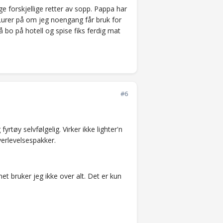
 forskjellige retter av sopp. Pappa har
) Lurer på om jeg noengang får bruk for
 bo på hotell og spise fiks ferdig mat
#6
rtøy selvfølgelig. Virker ikke lighter'n
overlevelsespakker.
et bruker jeg ikke over alt. Det er kun