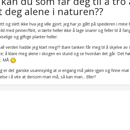
kan du som får deg til å tro
t deg alene i naturen??
ett og slett ikke hva jeg ville gjort; jeg har jo gått på speideren i mi
ild med pinner/flint, vi lærte heller ikke å lage snarer og feller til å fa
selige og giftige planter heller.
all verden hadde jeg klart meg?? Bare tanken får meg til å skjelve av s
e; å klare meg alene i skogen en stund og se hvordan det går. Det høre
vt. MÅ
ig er det ganske usannsynlig at vi engang må jakte igjen og finne mat 
illelse i å vite at dersom man må, så kan man... Eller?