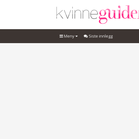
Meny
Siste innlegg