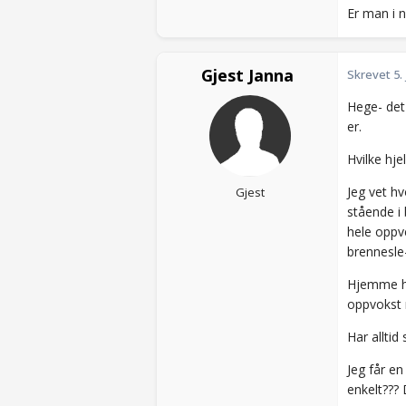
Er man i 
Gjest Janna
Skrevet
5.
Hege- det
er.
Hvilke hje
Jeg vet h
Gjest
stående i 
hele opp
brennesle
Hjemme hos
oppvokst 
Har alltid
Jeg får en
enkelt??? 