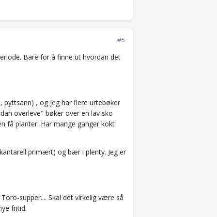
#5
riode. Bare for å finne ut hvordan det
 pyttsann) , og jeg har flere urtebøker
ordan overleve" bøker over en lav sko
en få planter. Har mange ganger kokt
antarell primært) og bær i plenty. Jeg er
r Toro-supper.... Skal det virkelig være så
e fritid.