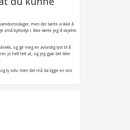
 at du kunne
ne barndomsdager, men der lærte vi ikke å
nge små byttedyr i. Ikke lærte jeg å skjelne
krekk, og gir meg en avsindig lyst til å
s jo helt teit ut, og jeg gjør det ikke
og ly selv; men det må da ligge en viss