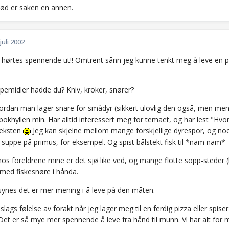
nød er saken en annen.
 juli 2002
 hørtes spennende ut!! Omtrent sånn jeg kunne tenkt meg å leve en pe
lpemidler hadde du? Kniv, kroker, snører?
vordan man lager snare for smådyr (sikkert ulovlig den også, men men,
bokhyllen min. Har alltid interessert meg for temaet, og har lest "Hv
veksten
Jeg kan skjelne mellom mange forskjellige dyrespor, og no
-suppe på primus, for eksempel. Og spist bålstekt fisk til *nam nam*
 foreldrene mine er det sjø like ved, og mange flotte sopp-steder (k
med fiskesnøre i hånda.
 synes det er mer mening i å leve på den måten.
 slags følelse av forakt når jeg lager meg til en ferdig pizza eller spise
Det er så mye mer spennende å leve fra hånd til munn. Vi har alt for my