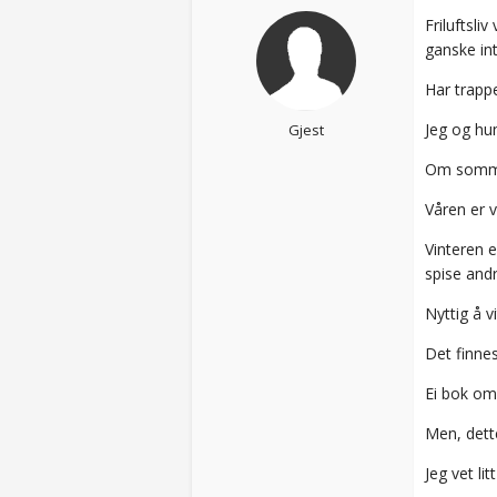
Friluftsli
ganske in
Har trappe
Jeg og hu
Gjest
Om sommer
Våren er v
Vinteren 
spise andr
Nyttig å v
Det finnes
Ei bok om
Men, dett
Jeg vet li