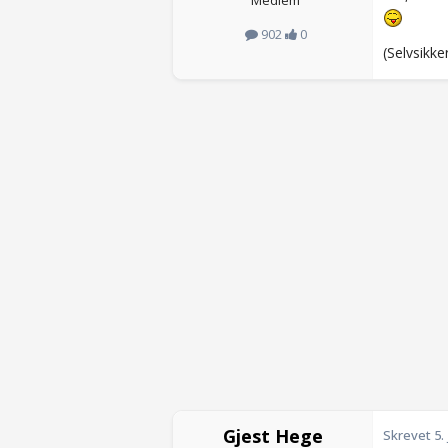
Medlem
902
0
(Selvsikke
Gjest Hege
Skrevet
5.