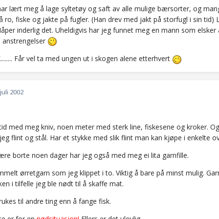
 lært meg å lage syltetøy og saft av alle mulige bærsorter, og mange
 ro, fiske og jakte på fugler. (Han drev med jakt på storfugl i sin tid
Håper inderlig det. Uheldigvis har jeg funnet meg en mann som elsker å
 anstrengelser
..... Får vel ta med ungen ut i skogen alene etterhvert
 juli 2002
ltid med meg kniv, noen meter med sterk line, fiskesene og kroker. Og fy
jeg flint og stål. Har et stykke med slik flint man kan kjøpe i enkelte 
ære borte noen dager har jeg også med meg ei lita garnfille.
melt ørretgarn som jeg klippet i to. Viktig å bare på minst mulig. Garn
n i tilfelle jeg ble nødt til å skaffe mat.
ukes til andre ting enn å fange fisk.
te er for en
nødsituasjon!
Ellers er det ulovlig.