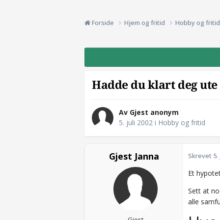
Forside
Hjem og fritid
Hobby og friti
Hadde du klart deg ute
Av Gjest anonym
5. juli 2002
i
Hobby og fritid
Gjest Janna
Skrevet
5.
Et hypoteti
Sett at no
alle samf
Gjest