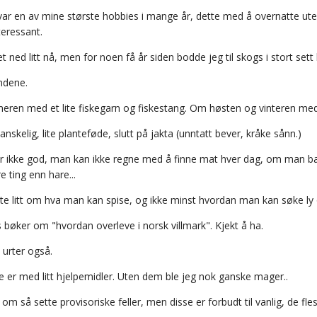
v var en av mine største hobbies i mange år, dette med å overnatte ute 
teressant.
t ned litt nå, men for noen få år siden bodde jeg til skogs i stort sett h
ndene.
en med et lite fiskegarn og fiskestang. Om høsten og vinteren med 
anskelig, lite planteføde, slutt på jakta (unntatt bever, kråke sånn.)
er ikke god, man kan ikke regne med å finne mat hver dag, om man ba
e ting enn hare...
ite litt om hva man kan spise, og ikke minst hvordan man kan søke ly 
 bøker om "hvordan overleve i norsk villmark". Kjekt å ha.
 urter også.
e er med litt hjelpemidler. Uten dem ble jeg nok ganske mager..
tt om så sette provisoriske feller, men disse er forbudt til vanlig, de fl