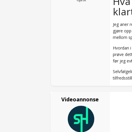
Hva 
klar
Jeg aner r
gjøre opp 
mellom spi
Hvordan i 
prøve dett
før jeg e
Selvfølgel
tilfredsst
Videoannonse