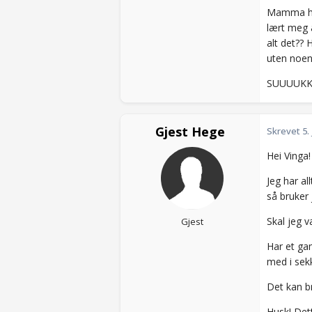
Mamma har
lært meg å
alt det?? 
uten noen
SUUUUKK...
Gjest Hege
Skrevet
5.
Hei Vinga!
Jeg har al
så bruker 
Skal jeg v
Gjest
Har et gam
med i sekke
Det kan br
Husk! Det