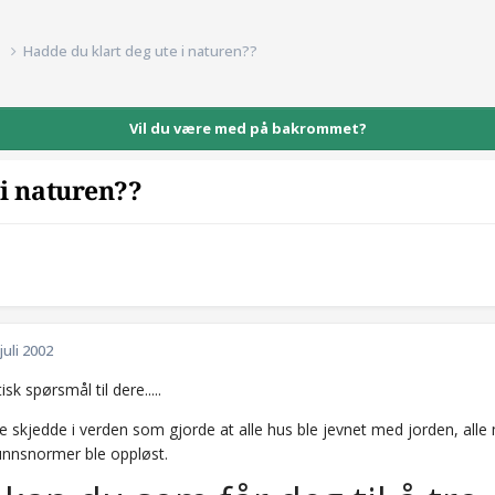
d
Hadde du klart deg ute i naturen??
Vil du være med på bakrommet?
 i naturen??
 juli 2002
sk spørsmål til dere.....
e skjedde i verden som gjorde at alle hus ble jevnet med jorden, alle 
unnsnormer ble oppløst.