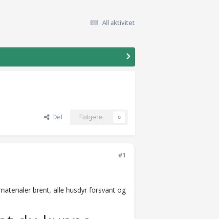
All aktivitet
Del
Følgere
0
#1
materialer brent, alle husdyr forsvant og