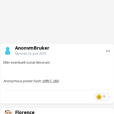
AnonymBruker
#4
Skrevet
23. juni 2015
Eller eventuelt social decorum.
Anonymous poster hash:
d9fb7...060
1
Florence