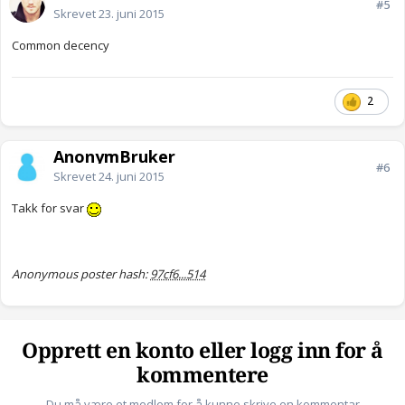
#5
Skrevet
23. juni 2015
Common decency
2
AnonymBruker
#6
Skrevet
24. juni 2015
Takk for svar
Anonymous poster hash:
97cf6...514
Opprett en konto eller logg inn for å
kommentere
Du må være et medlem for å kunne skrive en kommentar