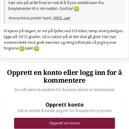
Vær obs på at litt frost er nok til å fryse smeltevann fra
brøytekanter til is om natten. God tur!
Anonymous poster hash:
16fc5...aae
Vi kjører på dagen, er vel på fjellet ved 2/3 tiden, temp skal tydeligvis
ligge på 10/12 grader, så vi satser på at det skal gå greit. Har nye
sommerdekk med godt mønster og riktig luftstrykk så jeg krysser
fingrene
takk!
Opprett en konto eller logg inn for å
kommentere
Du må være et medlem for å kunne skrive en kommentar
Opprett konto
Det er enkelt å melde seg inn for å starte en ny konto!
Opprett en konto