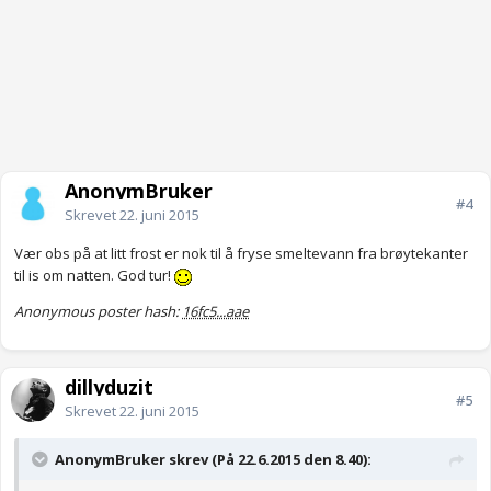
AnonymBruker
#4
Skrevet
22. juni 2015
Vær obs på at litt frost er nok til å fryse smeltevann fra brøytekanter
til is om natten. God tur!
Anonymous poster hash:
16fc5...aae
dillyduzit
#5
Skrevet
22. juni 2015
AnonymBruker skrev (På 22.6.2015 den 8.40):