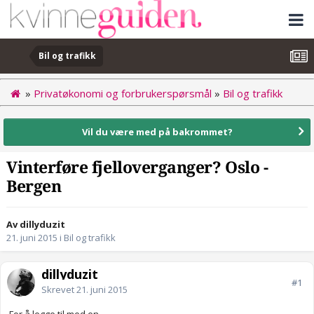
Bil og trafikk
»
Privatøkonomi og forbrukerspørsmål
»
Bil og trafikk
Vil du være med på bakrommet?
Vinterføre fjelloverganger? Oslo -
Bergen
Av dillyduzit
21. juni 2015
i
Bil og trafikk
dillyduzit
#1
Skrevet
21. juni 2015