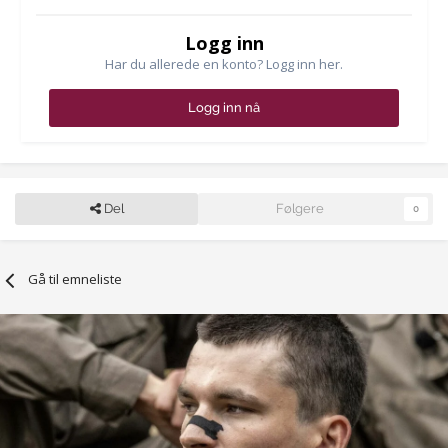
Logg inn
Har du allerede en konto? Logg inn her.
Logg inn nå
Del
Følgere
0
Gå til emneliste