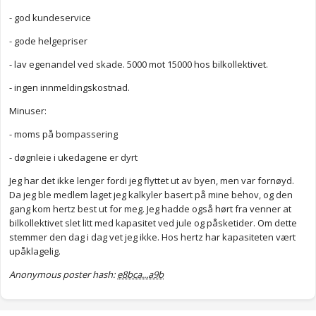
- god kundeservice
- gode helgepriser
- lav egenandel ved skade. 5000 mot 15000 hos bilkollektivet.
- ingen innmeldingskostnad.
Minuser:
- moms på bompassering
- døgnleie i ukedagene er dyrt
Jeg har det ikke lenger fordi jeg flyttet ut av byen, men var fornøyd.
Da jeg ble medlem laget jeg kalkyler basert på mine behov, og den
gang kom hertz best ut for meg. Jeg hadde også hørt fra venner at
bilkollektivet slet litt med kapasitet ved jule og påsketider. Om dette
stemmer den dag i dag vet jeg ikke. Hos hertz har kapasiteten vært
upåklagelig.
Anonymous poster hash:
e8bca...a9b