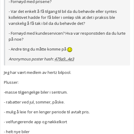
- Fornøyd med prisene?
- Var det enkelt å få tilgang til bil da du behøvde eller syntes
kollektivet hadde for få biler i omløp slik at det i praksis ble
vanskelig å få tak i bil da du behøvde det?
- Fornøyd med kundeservicen? Hva var responstiden da du lurte
på noe?
- Andre ting du måtte komme på
Anonymous poster hash:
479a9...4e3
Jeg har vært medlem av hertz bilpool.
Plusser:
-masse tilgjengelige biler i sentrum.
- rabatter ved jul, sommer, påske.
- mulig å leie for en lenger periode til avtalt pris.
- velfungerende app og nøkkelkort
- helt nye biler