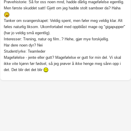
Prøvehistorie: Så for oss noen mnd, hadde dårlig magefølelse egentlig.
Men første skuddet satt! Gjett om jeg hadde stolt samboer da? Haha
Tanker om svangerskapet: Veldig spent, men føler meg veldig klar. Alt
føles naturlig liksom. Ukomfortabel med oppblåst mage og "gigapupper"
(har jo veldig små egentlig).
Interesser: Trening, natur og film..? Hehe, gjør mye forskjellig.
Har dere noen dyr? Nei
Student/yrke: Teamleder
Magefølelse - jente eller gutt? Magefølelse er gutt for min del. Vi skal
ikke vite kjønn før fødsel, så jeg prøver å ikke henge meg sånn opp i
det. Det blir det det blir