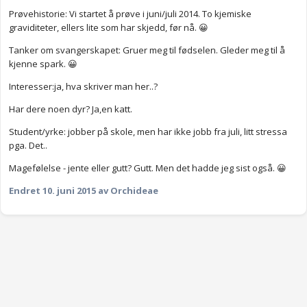
Prøvehistorie: Vi startet å prøve i juni/juli 2014. To kjemiske
graviditeter, ellers lite som har skjedd, før nå. 😀
Tanker om svangerskapet: Gruer meg til fødselen. Gleder meg til å
kjenne spark. 😀
Interesser:ja, hva skriver man her..?
Har dere noen dyr? Ja,en katt.
Student/yrke: jobber på skole, men har ikke jobb fra juli, litt stressa
pga. Det..
Magefølelse - jente eller gutt? Gutt. Men det hadde jeg sist også. 😀
Endret
10. juni 2015
av Orchideae