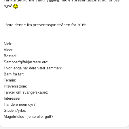
Tenkte det kunne vært hyggelig med en presentasjonstråd for oss
også
Lånte denne fra presentasjonstråden for 2015:
Nick:
Alder:
Bosted:
Samboer/gift/kjæreste etc:
Hvor lenge har dere vært sammen:
Barn fra før:
Termin:
Prøvehistorie:
Tanker om svangerskapet:
Interesser:
Har dere noen dyr?
Student/yrke:
Magefølelse - jente eller gutt?