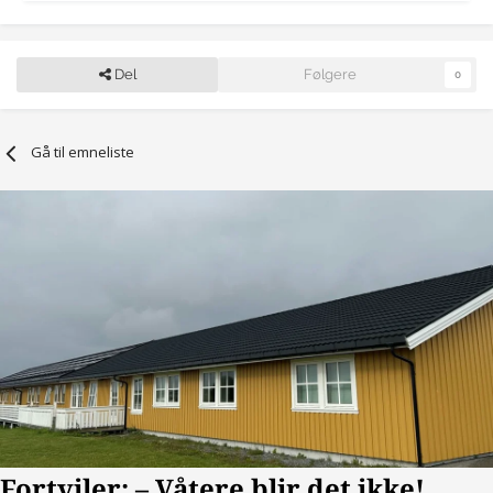
Del
Følgere
0
Gå til emneliste