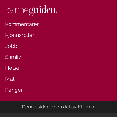
Kommentarer
Kjønnsroller
Jobb
Samliv
Helse
Mat
Penger
Denne siden er en del av
Klikk.no
.