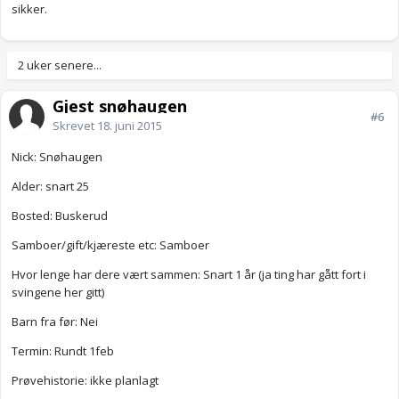
sikker.
2 uker senere...
Gjest snøhaugen
#6
Skrevet
18. juni 2015
Nick: Snøhaugen
Alder: snart 25
Bosted: Buskerud
Samboer/gift/kjæreste etc: Samboer
Hvor lenge har dere vært sammen: Snart 1 år (ja ting har gått fort i
svingene her gitt)
Barn fra før: Nei
Termin: Rundt 1feb
Prøvehistorie: ikke planlagt