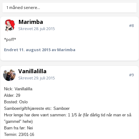
1 måned senere...
Marimba
#8
Skrevet
28. juli 2015
*poff*
Endret
11. august 2015
av Marimba
Vanillalilla
#9
Skrevet
29. juli 2015
Nick: Vanillalilla
Alder: 29
Bosted: Oslo
Samboer/gift/kjæreste etc: Samboer
Hvor lenge har dere vært sammen: 1 1/5 år (får dårlig tid når man er så
"gammel" hehe)
Barn fra før: Nei
Termin: 23/01-16