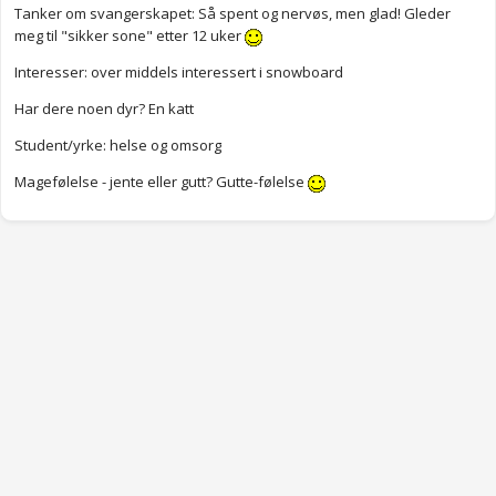
Tanker om svangerskapet: Så spent og nervøs, men glad! Gleder
meg til "sikker sone" etter 12 uker
Interesser: over middels interessert i snowboard
Har dere noen dyr? En katt
Student/yrke: helse og omsorg
Magefølelse - jente eller gutt? Gutte-følelse