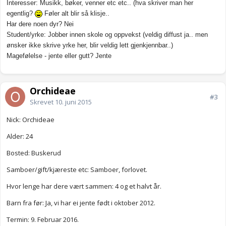
Interesser: Musikk, bøker, venner etc etc.. (hva skriver man her
egentlig?
Føler alt blir så klisje..
Har dere noen dyr? Nei
Student/yrke: Jobber innen skole og oppvekst (veldig diffust ja.. men
ønsker ikke skrive yrke her, blir veldig lett gjenkjennbar..)
Magefølelse - jente eller gutt? Jente
Orchideae
#3
Skrevet
10. juni 2015
Nick: Orchideae
Alder: 24
Bosted: Buskerud
Samboer/gift/kjæreste etc: Samboer, forlovet.
Hvor lenge har dere vært sammen: 4 og et halvt år.
Barn fra før: Ja, vi har ei jente født i oktober 2012.
Termin: 9. Februar 2016.