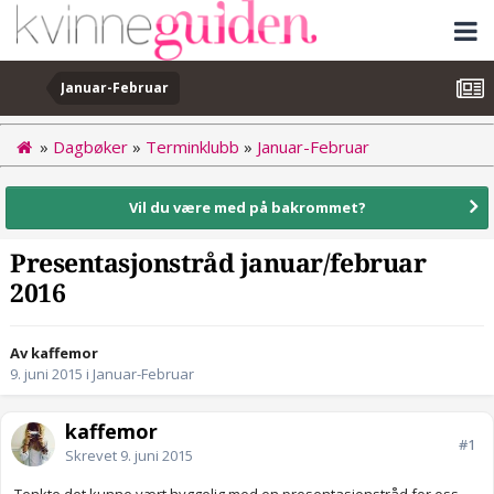
Januar-Februar
»
Dagbøker
»
Terminklubb
»
Januar-Februar
Vil du være med på bakrommet?
Presentasjonstråd januar/februar
2016
Av kaffemor
9. juni 2015
i
Januar-Februar
kaffemor
#1
Skrevet
9. juni 2015