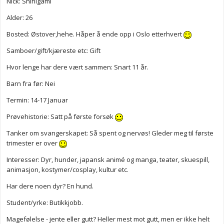
Nick: Shinigami
Alder: 26
Bosted: Østover,hehe. Håper å ende opp i Oslo etterhvert
Samboer/gift/kjæreste etc: Gift
Hvor lenge har dere vært sammen: Snart 11 år.
Barn fra før: Nei
Termin: 14-17 Januar
Prøvehistorie: Satt på første forsøk
Tanker om svangerskapet: Så spent og nervøs! Gleder meg til første
trimester er over
Interesser: Dyr, hunder, japansk animé og manga, teater, skuespill,
animasjon, kostymer/cosplay, kultur etc.
Har dere noen dyr? En hund.
Student/yrke: Butikkjobb.
Magefølelse - jente eller gutt? Heller mest mot gutt, men er ikke helt