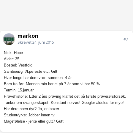
markon
#7
Skrevet
24. juni 2015
Nick: Hope
Alder: 35
Bosted: Vestfold
Samboer/gift/kjæreste etc: Gift
Hvor lenge har dere vært sammen: 4 år
Barn fra før: Mannen min har ei på 7 år som vi har 50 %.
Termin: 15.januar
Prøvehistorie: Etter 2 års prøving klaffet det på første prøverørsforsøk.
Tanker om svangerskapet: Konstant nervøs! Googler aldeles for mye!
Har dere noen dyr? Ja, en boxer.
Student/yrke: Jobber innen tv.
Magefølelse - jente eller gutt? Gutt