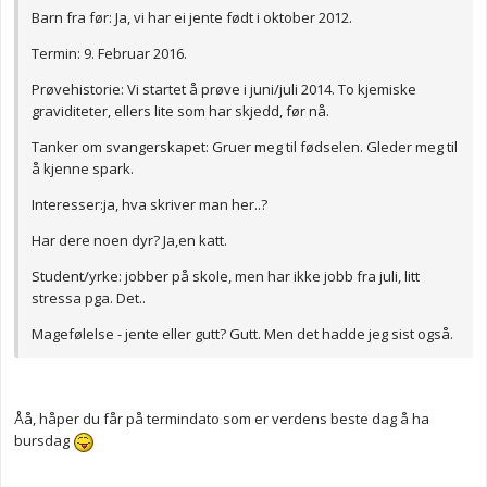
Barn fra før: Ja, vi har ei jente født i oktober 2012.
Termin: 9. Februar 2016.
Prøvehistorie: Vi startet å prøve i juni/juli 2014. To kjemiske
graviditeter, ellers lite som har skjedd, før nå.
Tanker om svangerskapet: Gruer meg til fødselen. Gleder meg til
å kjenne spark.
Interesser:ja, hva skriver man her..?
Har dere noen dyr? Ja,en katt.
Student/yrke: jobber på skole, men har ikke jobb fra juli, litt
stressa pga. Det..
Magefølelse - jente eller gutt? Gutt. Men det hadde jeg sist også.
Åå, håper du får på termindato som er verdens beste dag å ha
bursdag