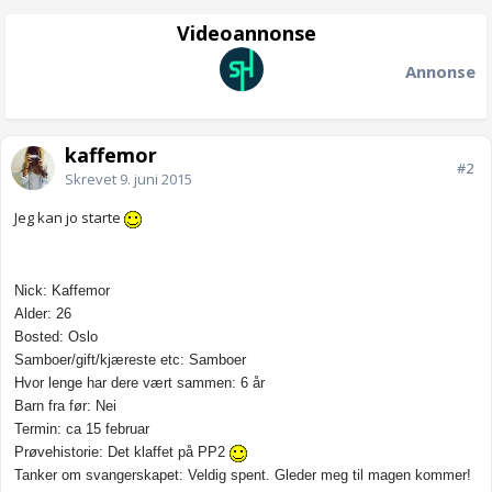
Videoannonse
Annonse
kaffemor
#2
Skrevet
9. juni 2015
Jeg kan jo starte
Nick: Kaffemor
Alder: 26
Bosted: Oslo
Samboer/gift/kjæreste etc: Samboer
Hvor lenge har dere vært sammen: 6 år
Barn fra før: Nei
Termin: ca 15 februar
Prøvehistorie: Det klaffet på PP2
Tanker om svangerskapet: Veldig spent. Gleder meg til magen kommer!