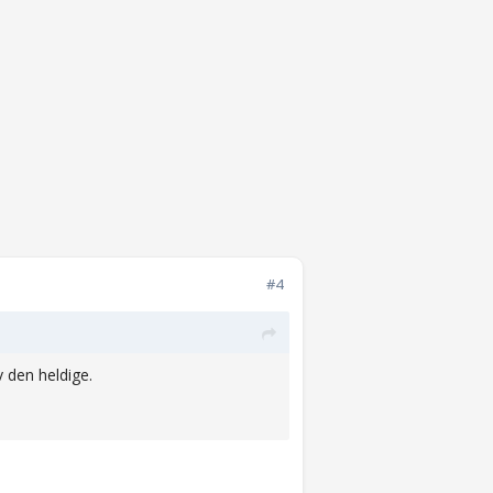
#4
v den heldige.