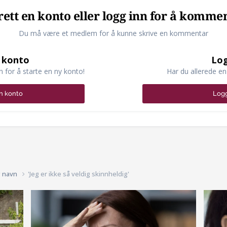
ett en konto eller logg inn for å komme
Du må være et medlem for å kunne skrive en kommentar
 konto
Log
n for å starte en ny konto!
Har du allerede en
n konto
Logg
g navn
'Jeg er ikke så veldig skinnheldig'