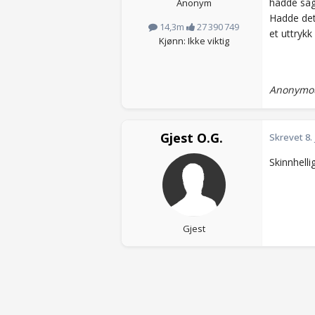
hadde sagt
Anonym
Hadde det 
14,3m
27 390 749
et uttryk
Kjønn: Ikke viktig
Anonymou
Gjest O.G.
Skrevet
8.
Skinnhelli
Gjest