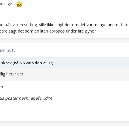
heldige..
på hvilken setting, ville ikke sagt det om det var mange andre tilsted
bare sagt det som en liten apropos under fire øyne?
 juni 2015
 skrev (På 8.6.2015 den 21.32):
lig heter der.
.?
s poster hash:
abef1...d14