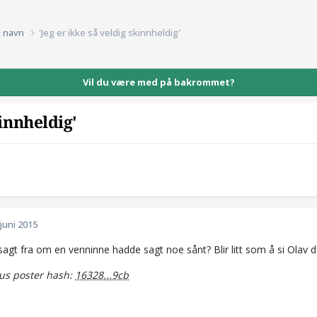
g navn
'Jeg er ikke så veldig skinnheldig'
Vil du være med på bakrommet?
kinnheldig'
 juni 2015
 sagt fra om en venninne hadde sagt noe sånt? Blir litt som å si Olav d
s poster hash:
16328...9cb