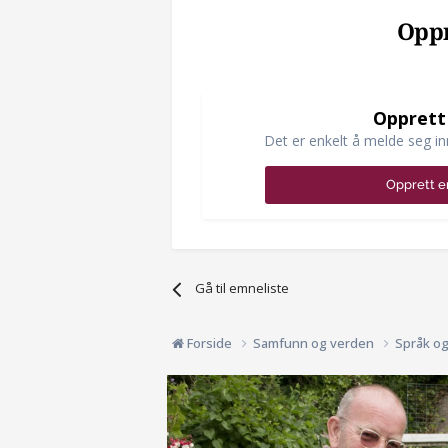
Oppr
Opprett
Det er enkelt å melde seg in
Opprett e
Gå til emneliste
Forside
Samfunn og verden
Språk o