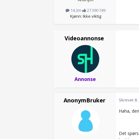
14,3m
27 390 749
Kjønn: Ikke viktig
Videoannonse
Annonse
AnonymBruker
Skrevet
8.
Haha, den
Det spørs