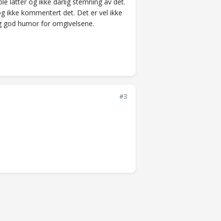
le latter og ikke dårlig stemning av det.
 og ikke kommentert det. Det er vel ikke
Og god humor for omgivelsene.
#3