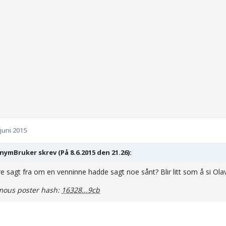
 juni 2015
ymBruker skrev (På 8.6.2015 den 21.26):
ere sagt fra om en venninne hadde sagt noe sånt? Blir litt som å si Ola
ous poster hash:
16328...9cb