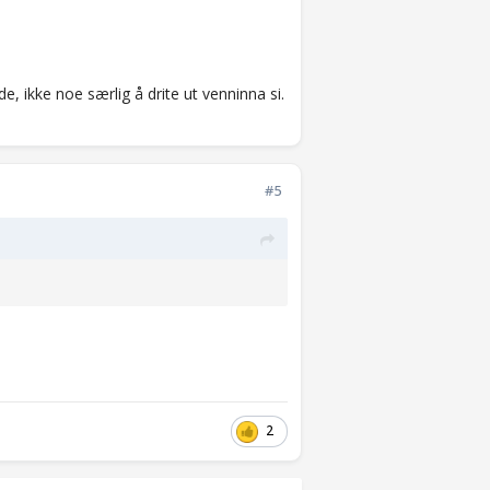
e, ikke noe særlig å drite ut venninna si.
#5
2