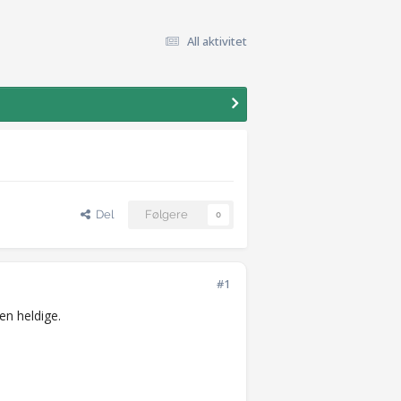
All aktivitet
Del
Følgere
0
#1
en heldige.