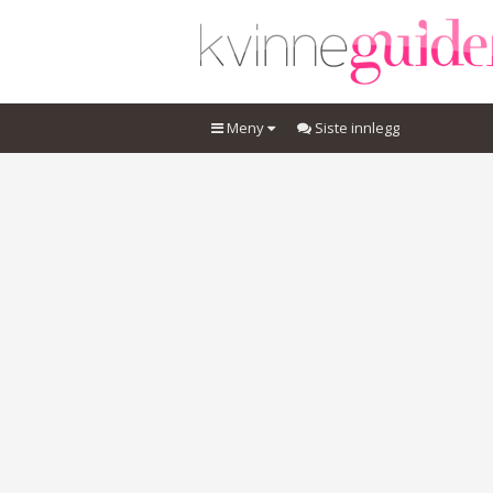
Meny
Siste innlegg