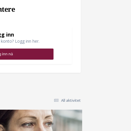
ntere
g inn
 konto? Logg inn her.
 inn nå
All aktivitet