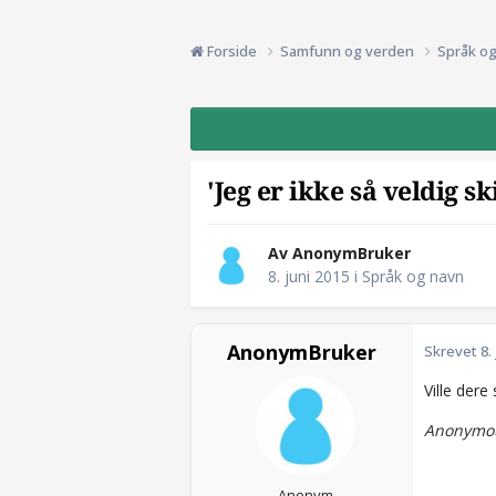
Forside
Samfunn og verden
Språk o
'Jeg er ikke så veldig s
Av AnonymBruker
8. juni 2015
i
Språk og navn
AnonymBruker
Skrevet
8.
Ville dere
Anonymou
Anonym