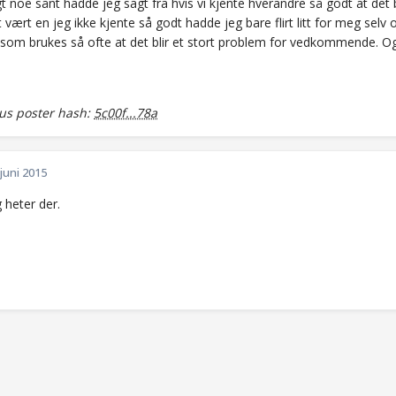
 noe sånt hadde jeg sagt fra hvis vi kjente hverandre så godt at det b
vært en jeg ikke kjente så godt hadde jeg bare flirt litt for meg selv
k som brukes så ofte at det blir et stort problem for vedkommende. 
s poster hash:
5c00f...78a
 juni 2015
g heter der.