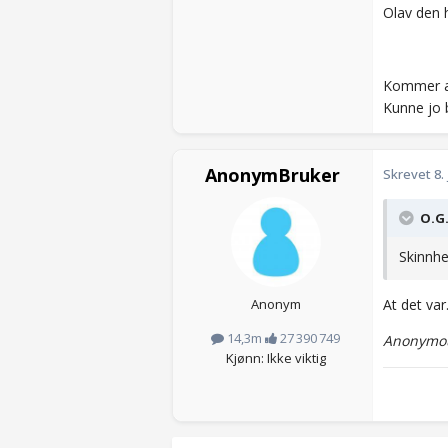
Olav den 
Kommer an 
Kunne jo 
AnonymBruker
Skrevet
8.
O.G.
Skinnhel
Anonym
At det var.
14,3m
27 390 749
Anonymou
Kjønn: Ikke viktig