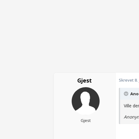
Gjest
Skrevet
8.
Anon
Ville d
Anonym
Gjest