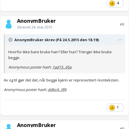
4
AnonymBruker
#8
Skrevet
24. mai 2015
AnonymBruker skrev (På 24.5.2015 den 18.19):
Hvorfor ikke bare bruke han? Eller hun? Trenger ikke bruke
begge.
Anonymous poster hash:
1ad13...65a
Av og til gjør det det, når begge kjønn er representert i konteksten.
Anonymous poster hash:
ddbc4...0f4
1
AnonymBruker
#9