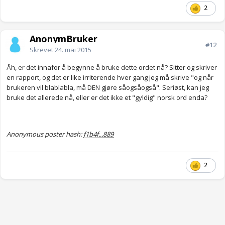
2
AnonymBruker
#12
Skrevet
24. mai 2015
Åh, er det innafor å begynne å bruke dette ordet nå? Sitter og skriver
en rapport, og det er like irriterende hver gang jeg må skrive "og når
brukeren vil blablabla, må DEN gjøre såogsåogså". Seriøst, kan jeg
bruke det allerede nå, eller er det ikke et "gyldig" norsk ord enda?
Anonymous poster hash:
f1b4f...889
2