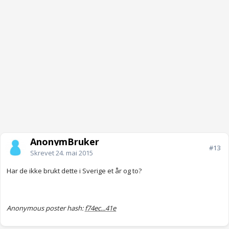
AnonymBruker
#13
Skrevet
24. mai 2015
Har de ikke brukt dette i Sverige et år og to?
Anonymous poster hash:
f74ec...41e