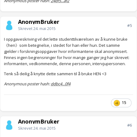
Anonymous poster hash:
24df5...af2
AnonymBruker
#5
Skrevet
24. mai 2015
I oppgaveskriving vil det lette studenttilværelsen av å kunne bruke
《hen》som betegnelse, i stedet for han eller hun. Det samme
gjelder i forskningsoppgaver hvor informantene skal anonymisert.
Finnes ingen begrensninger for hvor mange ganger jeg har skrevet:
informanten, vedkommende, denne personen, intervjupersonen.
Tenk så deilig å knytte dette sammen til å bruke HEN <3
Anonymous poster hash:
ddbc4...0f4
15
AnonymBruker
#6
Skrevet
24. mai 2015