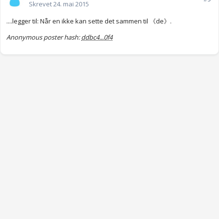
Skrevet
24. mai 2015
....legger til: Når en ikke kan sette det sammen til 《de》.
Anonymous poster hash:
ddbc4...0f4