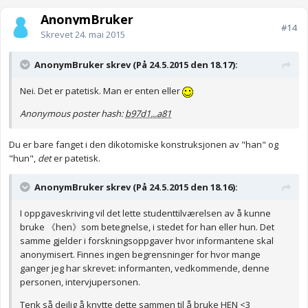
AnonymBruker
#14
Skrevet
24. mai 2015
AnonymBruker skrev (På 24.5.2015 den 18.17):
Nei. Det er patetisk. Man er enten eller
Anonymous poster hash:
b97d1...a81
Du er bare fanget i den dikotomiske konstruksjonen av "han" og
"hun",
det
er patetisk.
AnonymBruker skrev (På 24.5.2015 den 18.16):
I oppgaveskriving vil det lette studenttilværelsen av å kunne
bruke 《hen》som betegnelse, i stedet for han eller hun. Det
samme gjelder i forskningsoppgaver hvor informantene skal
anonymisert. Finnes ingen begrensninger for hvor mange
ganger jeg har skrevet: informanten, vedkommende, denne
personen, intervjupersonen.
Tenk så deilig å knytte dette sammen til å bruke HEN <3