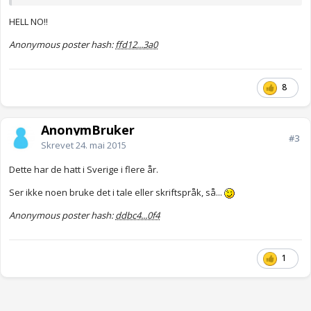
HELL NO!!
Anonymous poster hash:
ffd12...3a0
8
AnonymBruker
#3
Skrevet
24. mai 2015
Dette har de hatt i Sverige i flere år.
Ser ikke noen bruke det i tale eller skriftspråk, så...
Anonymous poster hash:
ddbc4...0f4
1