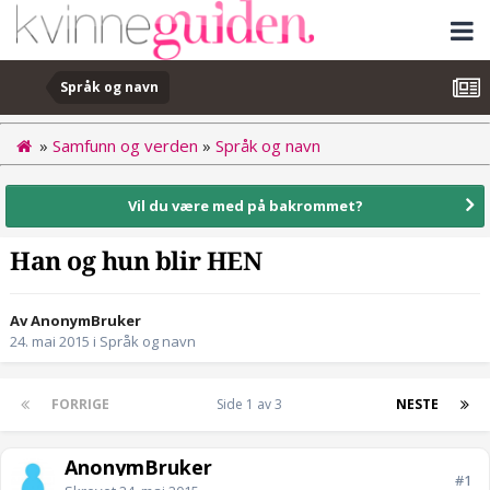
Språk og navn
»
Samfunn og verden
»
Språk og navn
Vil du være med på bakrommet?
Han og hun blir HEN
Av AnonymBruker
24. mai 2015
i
Språk og navn
FORRIGE
Side 1 av 3
NESTE
AnonymBruker
#1