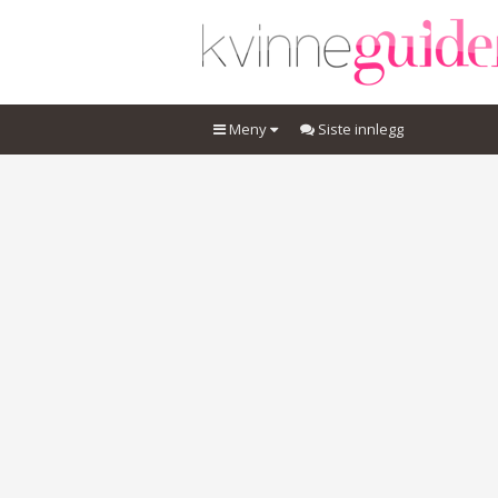
Meny
Siste innlegg