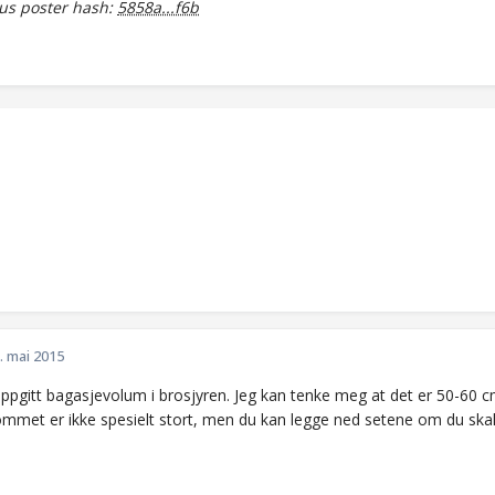
s poster hash:
5858a...f6b
. mai 2015
ppgitt bagasjevolum i brosjyren. Jeg kan tenke meg at det er 50-60 cm
mmet er ikke spesielt stort, men du kan legge ned setene om du skal f