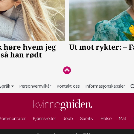
Språk
Personvernvilkår
Kontakt oss
Informasjonskapsler
Kommentarer
Kjønnsroller
Jobb
Samliv
Helse
Mat