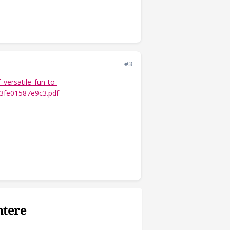
#3
versatile_fun-to-
53fe01587e9c3.pdf
ntere