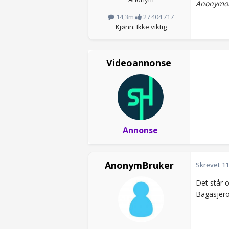
Anonymou
14,3m
27 404 717
Kjønn: Ikke viktig
Videoannonse
Annonse
AnonymBruker
Skrevet
11
Det står o
Bagasjero