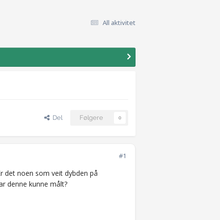
All aktivitet
Del
Følgere
0
#1
 Er det noen som veit dybden på
har denne kunne målt?