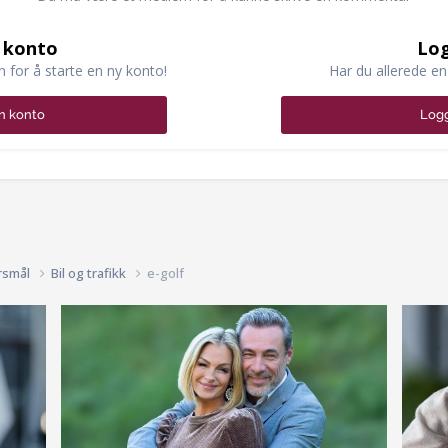
 konto
Log
n for å starte en ny konto!
Har du allerede en
n konto
Logg
rsmål
Bil og trafikk
e-golf