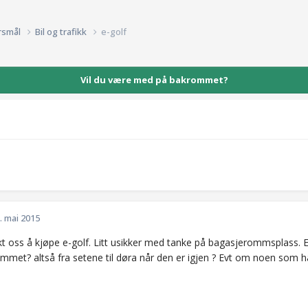
rsmål
Bil og trafikk
e-golf
Vil du være med på bakrommet?
. mai 2015
nkt oss å kjøpe e-golf. Litt usikker med tanke på bagasjerommsplass.
mmet? altså fra setene til døra når den er igjen ? Evt om noen som 