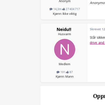
Anonym
Anonymou
14,3m
27 404 717
Kjønn: Ikke viktig
Neidu!!
Skrevet
12
Husvarm
Står sikker
drive_and
Medlem
191
87
Kjønn: Mann
Oppr