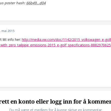
s poster hash:
66b49...d04
. mai 2015
t litt info her:
http://media.vw.com/doc/1142/2015_volkswagen_e-golf_
_with_zero_tailpipe_emissions-2015_e-golf_specifications-888297062
ett en konto eller logg inn for å komme
Du må være et medlem for å kunne skrive en kommentar