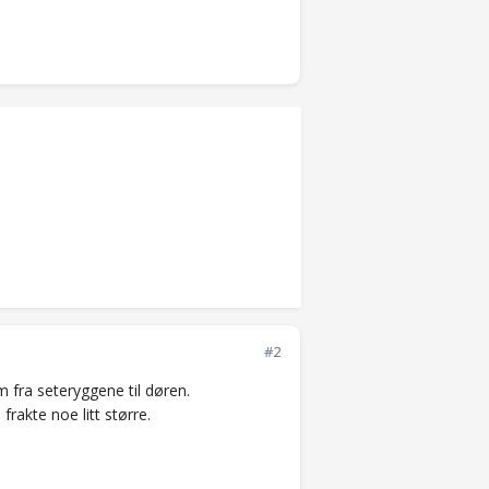
#2
 fra seteryggene til døren.
rakte noe litt større.