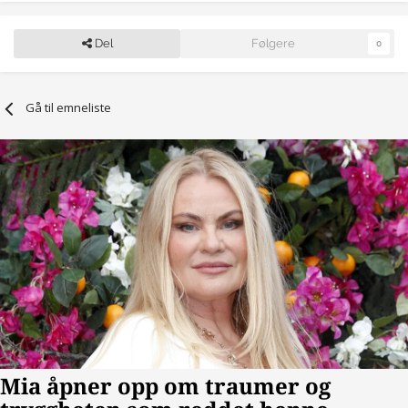
Del
Følgere
0
Gå til emneliste