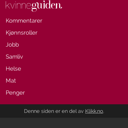
Kommentarer
Kjønnsroller
Jobb
Samliv
Helse
Mat
Penger
Denne siden er en del av
Klikk.no
.