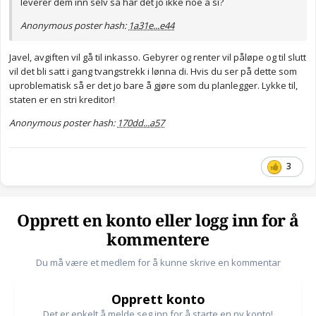
leverer dem inn selv så har det jo ikke noe å si?
Anonymous poster hash:
1a31e...e44
Javel, avgiften vil gå til inkasso. Gebyrer og renter vil påløpe og til slutt
vil det bli satt i gang tvangstrekk i lønna di. Hvis du ser på dette som
uproblematisk så er det jo bare å gjøre som du planlegger. Lykke til,
staten er en stri kreditor!
Anonymous poster hash:
170dd...a57
3
Opprett en konto eller logg inn for å
kommentere
Du må være et medlem for å kunne skrive en kommentar
Opprett konto
Det er enkelt å melde seg inn for å starte en ny konto!