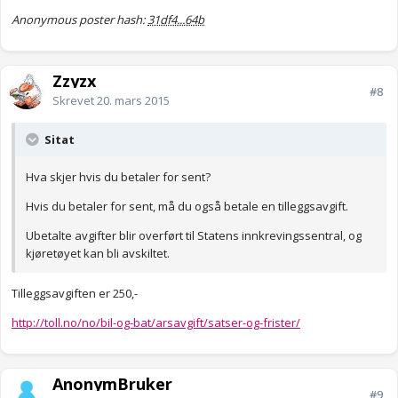
Anonymous poster hash:
31df4...64b
Zzyzx
#8
Skrevet
20. mars 2015
Sitat
Hva skjer hvis du betaler for sent?
Hvis du betaler for sent, må du også betale en tilleggsavgift.
Ubetalte avgifter blir overført til Statens innkrevingssentral, og
kjøretøyet kan bli avskiltet.
Tilleggsavgiften er 250,-
http://toll.no/no/bil-og-bat/arsavgift/satser-og-frister/
AnonymBruker
#9