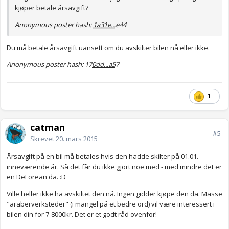
kjøper betale årsavgift?
Anonymous poster hash:
1a31e...e44
Du må betale årsavgift uansett om du avskilter bilen nå eller ikke.
Anonymous poster hash:
170dd...a57
1
catman
#5
Skrevet
20. mars 2015
Årsavgift på en bil må betales hvis den hadde skilter på 01.01.
inneværende år. Så det får du ikke gjort noe med - med mindre det er
en DeLorean da. :D
Ville heller ikke ha avskiltet den nå. Ingen gidder kjøpe den da. Masse
"araberverksteder" (i mangel på et bedre ord) vil være interessert i
bilen din for 7-8000kr. Det er et godt råd ovenfor!