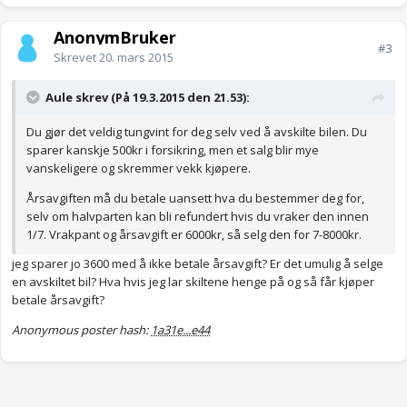
AnonymBruker
#3
Skrevet
20. mars 2015
Aule skrev (På 19.3.2015 den 21.53):
Du gjør det veldig tungvint for deg selv ved å avskilte bilen. Du
sparer kanskje 500kr i forsikring, men et salg blir mye
vanskeligere og skremmer vekk kjøpere.
Årsavgiften må du betale uansett hva du bestemmer deg for,
selv om halvparten kan bli refundert hvis du vraker den innen
1/7. Vrakpant og årsavgift er 6000kr, så selg den for 7-8000kr.
jeg sparer jo 3600 med å ikke betale årsavgift? Er det umulig å selge
en avskiltet bil? Hva hvis jeg lar skiltene henge på og så får kjøper
betale årsavgift?
Anonymous poster hash:
1a31e...e44