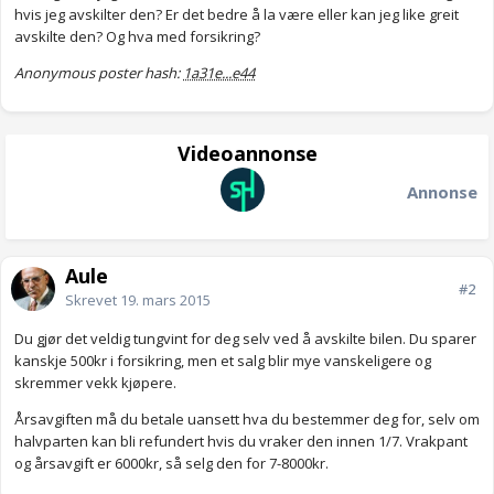
hvis jeg avskilter den? Er det bedre å la være eller kan jeg like greit
avskilte den? Og hva med forsikring?
Anonymous poster hash:
1a31e...e44
Videoannonse
Annonse
Aule
#2
Skrevet
19. mars 2015
Du gjør det veldig tungvint for deg selv ved å avskilte bilen. Du sparer
kanskje 500kr i forsikring, men et salg blir mye vanskeligere og
skremmer vekk kjøpere.
Årsavgiften må du betale uansett hva du bestemmer deg for, selv om
halvparten kan bli refundert hvis du vraker den innen 1/7. Vrakpant
og årsavgift er 6000kr, så selg den for 7-8000kr.