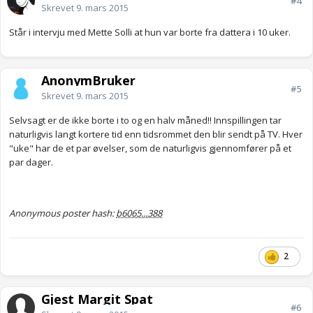
#4
Skrevet
9. mars 2015
Står i intervju med Mette Solli at hun var borte fra dattera i 10 uker.
AnonymBruker
#5
Skrevet
9. mars 2015
Selvsagt er de ikke borte i to og en halv måned!! Innspillingen tar
naturligvis langt kortere tid enn tidsrommet den blir sendt på TV. Hver
"uke" har de et par øvelser, som de naturligvis gjennomfører på et
par dager.
Anonymous poster hash:
b6065...388
2
Gjest Margit Spat
#6