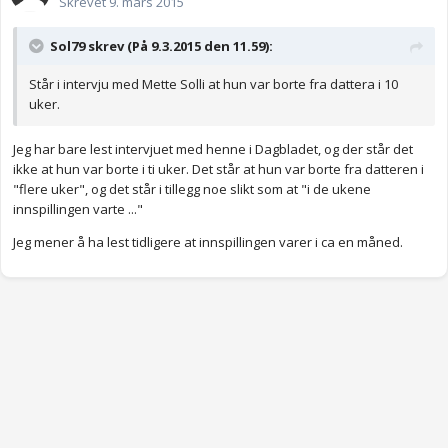
Skrevet
9. mars 2015
Sol79 skrev (På 9.3.2015 den 11.59):
Står i intervju med Mette Solli at hun var borte fra dattera i 10
uker.
Jeg har bare lest intervjuet med henne i Dagbladet, og der står det
ikke at hun var borte i ti uker. Det står at hun var borte fra datteren i
"flere uker", og det står i tillegg noe slikt som at "i de ukene
innspillingen varte ..."
Jeg mener å ha lest tidligere at innspillingen varer i ca en måned.