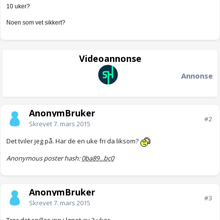
10 uker?
Noen som vet sikkert?
Videoannonse
Annonse
AnonymBruker
#2
Skrevet
7. mars 2015
Det tviler jeg på. Har de en uke fri da liksom?
Anonymous poster hash:
0ba89...bc0
AnonymBruker
#3
Skrevet
7. mars 2015