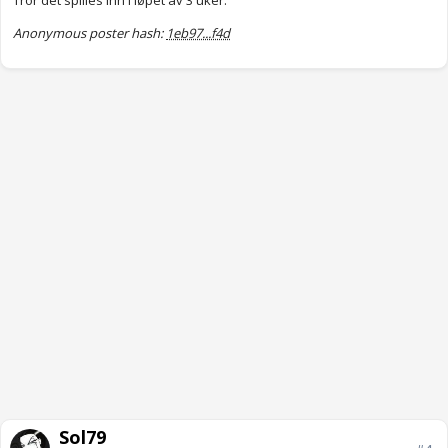
Tror det spilles inn i løpet av 3 uker.
Anonymous poster hash:
1eb97...f4d
Sol79