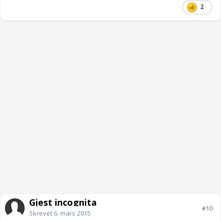
2
Gjest incognita
#10
Skrevet
6. mars 2015