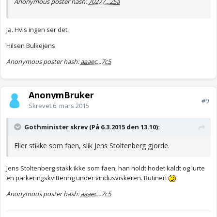
Anonymous poster hash:
70277...25a
Ja. Hvis ingen ser det.
Hilsen Bulkejens
Anonymous poster hash:
aaaec...7c5
AnonymBruker
#9
Skrevet
6. mars 2015
Gothminister skrev (På 6.3.2015 den 13.10):
Eller stikke som faen, slik Jens Stoltenberg gjorde.
Jens Stoltenberg stakk ikke som faen, han holdt hodet kaldt og lurte
en parkeringskvittering under vindusviskeren. Rutinert
Anonymous poster hash:
aaaec...7c5