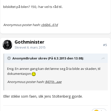
bilskiltet på bilen? 150,- har vel ts råd til..
Anonymous poster hash:
cb6b6...61d
Gothminister
#5
Skrevet
6. mars 2015
AnonymBruker skrev (På 6.3.2015 den 13.08):
Enig. En annen gang kan det lønne seg å ta bilde av skaden, til
dokumentasjon
Anonymous poster hash:
8431b...aae
Eller stikke som faen, slik Jens Stoltenberg gjorde.