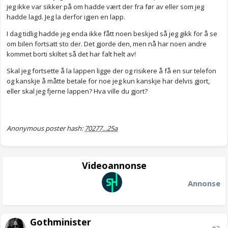
jeg ikke var sikker på om hadde vært der fra før av eller som jeg
hadde lagd. Jeg la derfor igjen en lapp.
I dag tidlig hadde jeg enda ikke fått noen beskjed så jeg gikk for å se
om bilen fortsatt sto der. Det gjorde den, men nå har noen andre
kommet borti skiltet så det har falt helt av!
Skal jeg fortsette å la lappen ligge der og risikere å få en sur telefon
og kanskje å måtte betale for noe jeg kun kanskje har delvis gjort,
eller skal jeg fjerne lappen? Hva ville du gjort?
Anonymous poster hash:
70277...25a
Videoannonse
Annonse
Gothminister