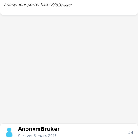
Anonymous poster hash:
8431b...aae
AnonymBruker
#4
Skrevet
6. mars 2015