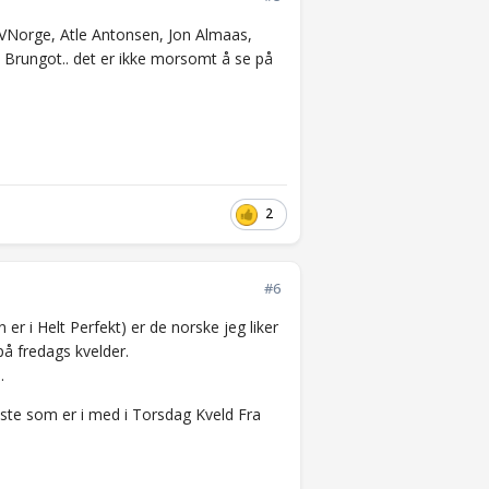
 TVNorge, Atle Antonsen, Jon Almaas,
n Brungot.. det er ikke morsomt å se på
2
#6
r i Helt Perfekt) er de norske jeg liker
på fredags kvelder.
.
leste som er i med i Torsdag Kveld Fra