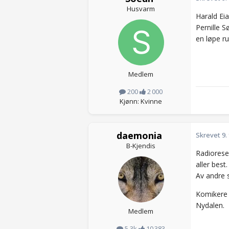
Husvarm
Harald Eia
Pernille 
en løpe r
Medlem
200
2 000
Kjønn: Kvinne
daemonia
Skrevet
9.
B-Kjendis
Radiorese
aller best
Av andre s
Komikere j
Nydalen.
Medlem
5,3k
10 383