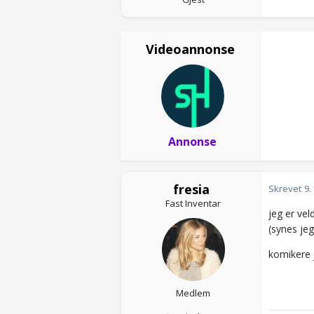
Videoannonse
Annonse
fresia
Skrevet
9.
Fast Inventar
jeg er ve
(synes jeg
komikere 
Medlem