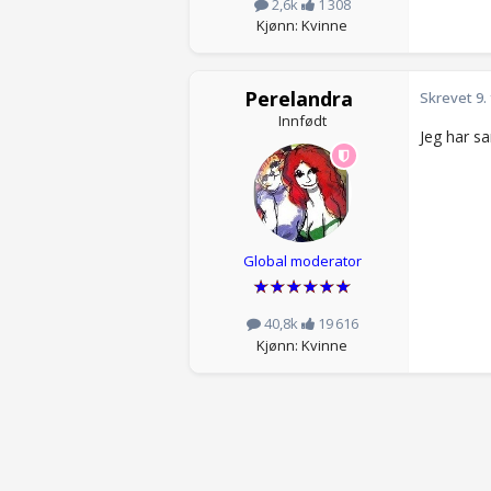
2,6k
1 308
Kjønn: Kvinne
Perelandra
Skrevet
9.
Innfødt
Jeg har sa
Global moderator
40,8k
19 616
Kjønn: Kvinne