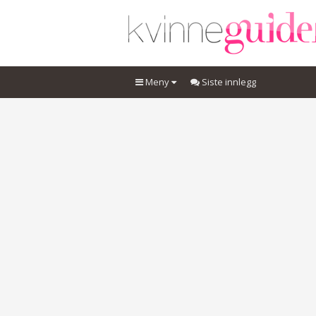
Meny
Siste innlegg