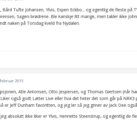
, Bård Tufte Johansen, Ylvis, Espen Eckbo... og egentlig de fleste på
Sørensen, Sagen-brødrene. Ble kanskje litt mange, men takler ikke Joh
undt naken på Torsdag kveld fra Nydalen.
 februar 2015
psjonen, Atle Antonsen, Otto Jespersen, og Thomas Giertsen (når han e
. Liker også godt Latter Live eller hva det heter det som går på NRK3 
å er Jeff Dunham favoritten, og jeg ler så jeg griner av Jack Dee også
eg absolutt ikke liker er Ylvis, Henriette Steenstrup, og egentlig de f