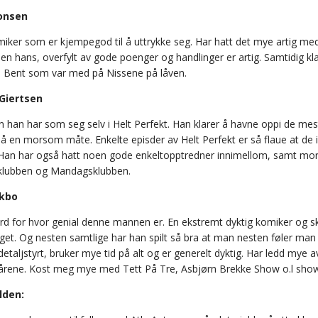
onsen
miker som er kjempegod til å uttrykke seg. Har hatt det mye artig 
ilen hans, overfylt av gode poenger og handlinger er artig. Samtidig klar
m Bent som var med på Nissene på låven.
Giertsen
en han har som seg selv i Helt Perfekt. Han klarer å havne oppi de mes
å en morsom måte. Enkelte episder av Helt Perfekt er så flaue at de i
Han har også hatt noen gode enkeltopptredner innimellom, samt mor
klubben og Mandagsklubben.
ckbo
ord for hvor genial denne mannen er. En ekstremt dyktig komiker og sk
get. Og nesten samtlige har han spilt så bra at man nesten føler man 
etaljstyrt, bruker mye tid på alt og er generelt dyktig. Har ledd mye 
rene. Kost meg mye med Tett På Tre, Asbjørn Brekke Show o.l show
lden: