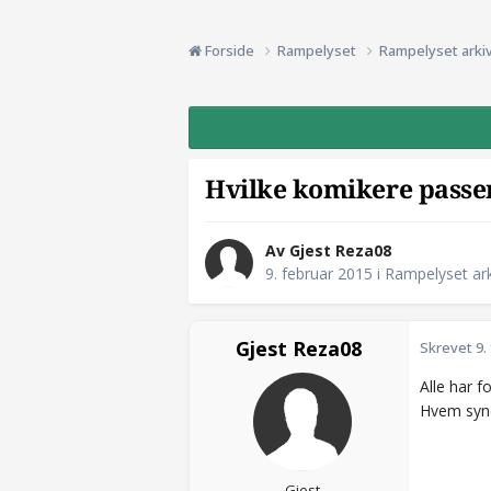
Forside
Rampelyset
Rampelyset arki
Hvilke komikere passer
Av Gjest Reza08
9. februar 2015
i
Rampelyset ark
Gjest Reza08
Skrevet
9.
Alle har f
Hvem syne
Gjest