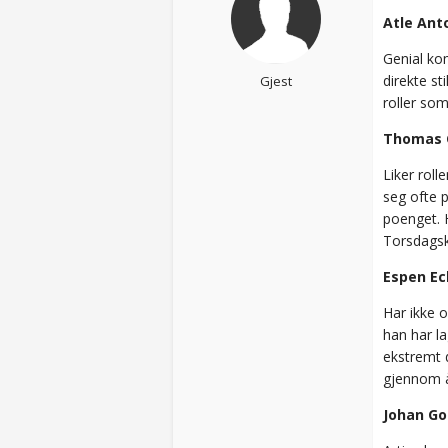
Atle Ant
Genial ko
direkte st
Gjest
roller so
Thomas 
Liker roll
seg ofte p
poenget. 
Torsdags
Espen E
Har ikke 
han har la
ekstremt d
gjennom å
Johan Go