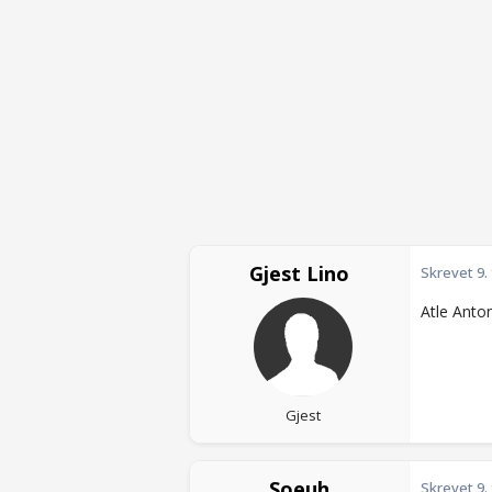
Gjest Lino
Skrevet
9.
Atle Anto
Gjest
Soeuh
Skrevet
9.