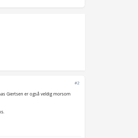
#2
omas Giertsen er også veldig morsom
ks.