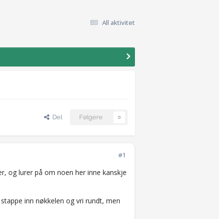
All aktivitet
Del
Følgere
0
#1
r, og lurer på om noen her inne kanskje
å stappe inn nøkkelen og vri rundt, men