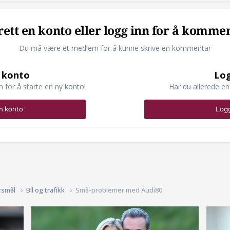
ett en konto eller logg inn for å komme
Du må være et medlem for å kunne skrive en kommentar
 konto
Log
n for å starte en ny konto!
Har du allerede en
n konto
Logg
rsmål
Bil og trafikk
Små-problemer med Audi80