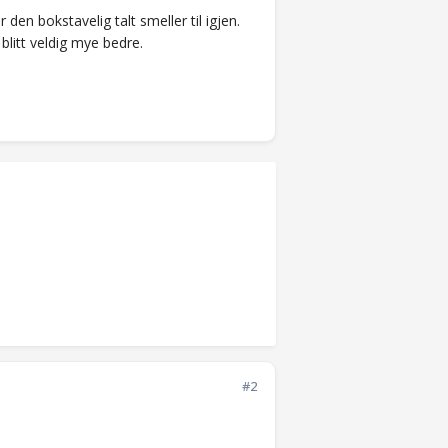
ør den bokstavelig talt smeller til igjen.
litt veldig mye bedre.
#2