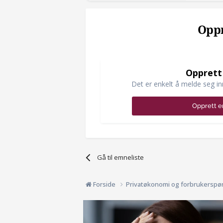
Oppr
Opprett
Det er enkelt å melde seg in
Opprett e
Gå til emneliste
Forside
Privatøkonomi og forbrukerspø