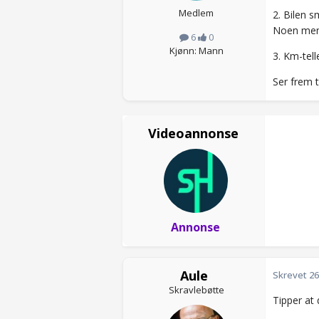
Medlem
2. Bilen sm
Noen ment
6
0
Kjønn: Mann
3. Km-tell
Ser frem t
Videoannonse
Annonse
Aule
Skrevet
26
Skravlebøtte
Tipper at 