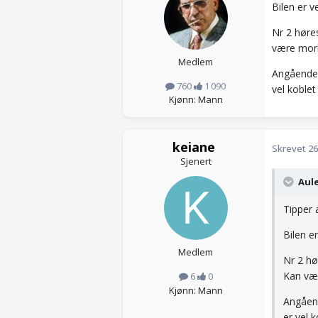
Bilen er v
Nr 2 høres
være mork
Medlem
Angående k
760
1 090
vel koblet 
Kjønn: Mann
keiane
Skrevet
26
Sjenert
Aule
Tipper 
Bilen er
Medlem
Nr 2 hø
Kan væ
6
0
Kjønn: Mann
Angåend
er vel k