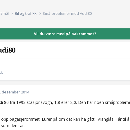
rsmål
Bil og trafikk
Små-problemer med Audi80
Vil du være med på bakrommet?
udi80
kk
. desember 2014
di 80 fra 1993 stasjonsvogn, 1,8 eller 2,0. Den har noen småprobleme
.
e opp bagasjerommet. Lurer på om det kan ha gått i vranglås. Får til 
e som den tar.