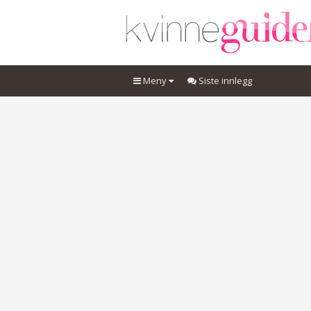
Meny
Siste innlegg