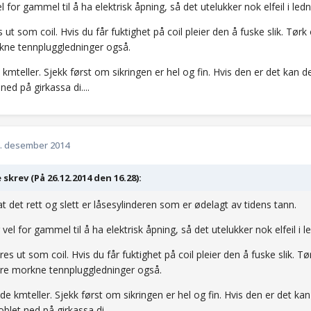
el for gammel til å ha elektrisk åpning, så det utelukker nok elfeil i ledni
 ut som coil. Hvis du får fuktighet på coil pleier den å fuske slik. Tørk
ne tennpluggledninger også.
mteller. Sjekk først om sikringen er hel og fin. Hvis den er det kan 
ned på girkassa di....
. desember 2014
 skrev (På 26.12.2014 den 16.28):
at det rett og slett er låsesylinderen som er ødelagt av tidens tann.
 vel for gammel til å ha elektrisk åpning, så det utelukker nok elfeil i le
res ut som coil. Hvis du får fuktighet på coil pleier den å fuske slik. T
re morkne tennpluggledninger også.
e kmteller. Sjekk først om sikringen er hel og fin. Hvis den er det k
oblet ned på girkassa di....