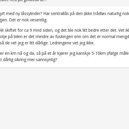
dyrt med ny låssylinder? Har sentrallås på den (ikke trådløs naturlig no
igjen. Det er nok vesentlig.
blé skiftet for ca 9 mnd siden, og det ble nok litt bedre etter det. V
e olje på bilen er det mindre av fuskingen enn om det er normal mengd
så de vet jeg er litt dårlige. Ledningene vet jeg ikke.
ler en km nå og da, så på et år kjører jeg kanskje 5-10km (ifølge måle
r dårlig sikring mer sannsynlig?