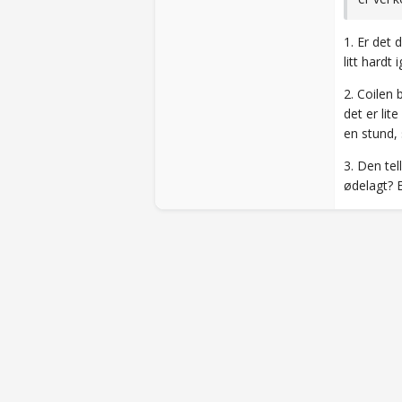
1. Er det 
litt hardt 
2. Coilen 
det er lit
en stund, 
3. Den tel
ødelagt? E