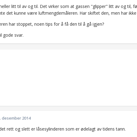
eller litt til av og til. Det virker som at gassen "glipper" litt av og til, f
e det kunne være luftmengdemåleren. Har skiftet den, men har ikke b
eren har stoppet, noen tips for å få den til å gå igjen?
il gode svar.
. desember 2014
det rett og slett er låsesylinderen som er ødelagt av tidens tann.