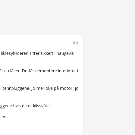
#4
 låsesylinderen sitter sikkert i haugevis
år du låser. Du får demontere interiøret i
i tennpluggene. Jo mer olje på motor, jo
ggene hvis de er klissvåte....
er...