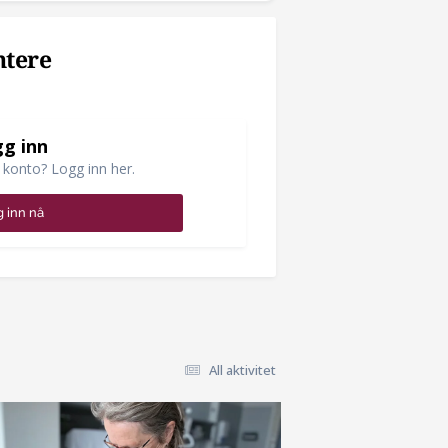
ntere
g inn
 konto? Logg inn her.
 inn nå
All aktivitet