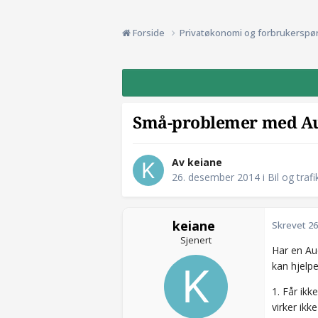
Forside
Privatøkonomi og forbrukerspø
Små-problemer med A
Av keiane
26. desember 2014
i
Bil og trafi
keiane
Skrevet
26
Sjenert
Har en Au
kan hjelpe
1. Får ikk
virker ikk