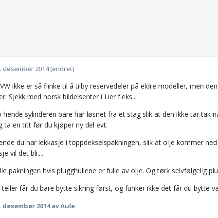
. desember 2014
(endret)
 VW ikke er så flinke til å tilby reservedeler på eldre modeller, men den
r. Sjekk med norsk bildelsenter i Lier f.eks...
 hende sylinderen bare har løsnet fra et stag slik at den ikke tar tak n
 ta en titt før du kjøper ny del evt.
ende du har lekkasje i toppdekselspakningen, slik at olje kommer ned 
e vil det bli....
ille pakningen hvis plugghullene er fulle av olje. Og tørk selvfølgelig plu
eller får du bare bytte sikring først, og funker ikke det får du bytte vai
. desember 2014
av Aule