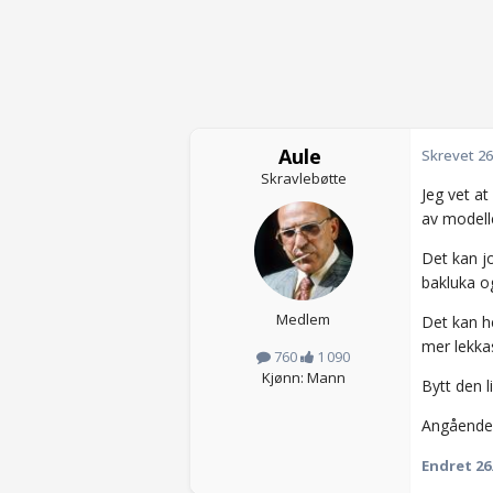
Aule
Skrevet
26
Skravlebøtte
Jeg vet at
av modelle
Det kan jo
bakluka og
Medlem
Det kan h
mer lekkasj
760
1 090
Kjønn: Mann
Bytt den l
Angående t
Endret
26