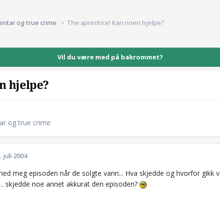
entar og true crime
The aprentice! Kan noen hjelpe?
Vil du være med på bakrommet?
n hjelpe?
ar og true crime
. juli 2004
 med meg episoden når de solgte vann... Hva skjedde og hvorfor gikk
.... skjedde noe annet akkurat den episoden?