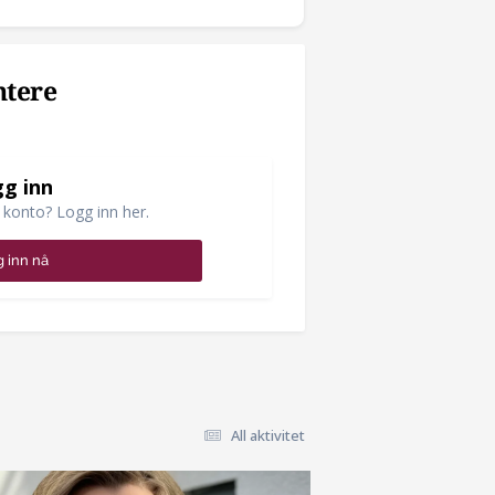
ntere
g inn
 konto? Logg inn her.
 inn nå
All aktivitet