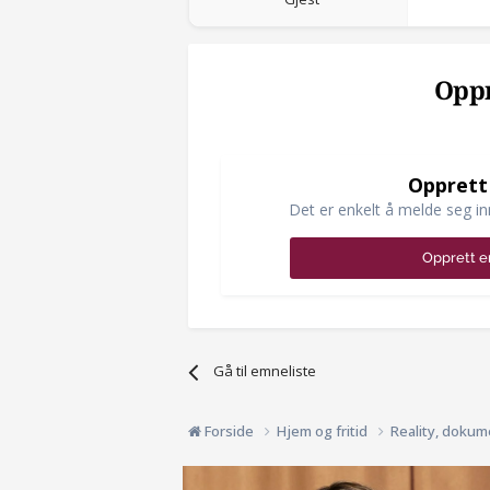
Oppr
Opprett
Det er enkelt å melde seg in
Opprett e
Gå til emneliste
Forside
Hjem og fritid
Reality, dokum