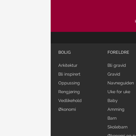
BOLIG
FORELDRE
Arkitektur
Bli gravid
Bli inspirert
Gravid
Oppussing
Navneguiden
Rengjøring
Uke for uke
Vedlikehold
Baby
Økonomi
Amming
Barn
Skolebarn
Økonomi og p