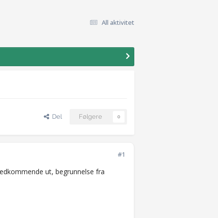
All aktivitet
Del
Følgere
0
#1
 vedkommende ut, begrunnelse fra