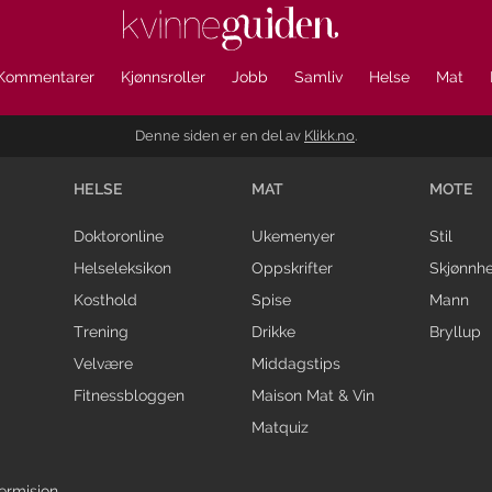
Kommentarer
Kjønnsroller
Jobb
Samliv
Helse
Mat
Denne siden er en del av
Klikk.no
.
HELSE
MAT
MOTE
Doktoronline
Ukemenyer
Stil
Helseleksikon
Oppskrifter
Skjønnhe
Kosthold
Spise
Mann
Trening
Drikke
Bryllup
Velvære
Middagstips
Fitnessbloggen
Maison Mat & Vin
Matquiz
ermisjon