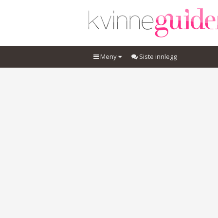
Meny
Siste innlegg