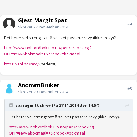
Gjest Margit Spat
#4
Skrevet
27. november 2014
Det heter vel strengt tatt å se livet passere revy (ikke i revy)?
http://www.nob-ordbok.uio.no/perl/ordbok.cgi?
OPP=revy&bokmaal=+&ordbok=bokmaal
https://snl.no/revy
(nederst)
AnonymBruker
#5
Skrevet
29. november 2014
sparagmitt skrev (På 27.11.2014 den 14.54):
Det heter vel strengt tatt å se livet passere revy (ikke i revy)?
http://www.nob-ordbok.uio.no/perl/ordbok.cgi?
OPP=revy&bokmaal=+&ordbok=bokmaal