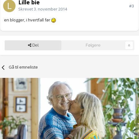
Lille bie
#3
Skrevet
3. november 2014
en blogger, i hvertfall før
Del
Følgere
0
Gå til emneliste