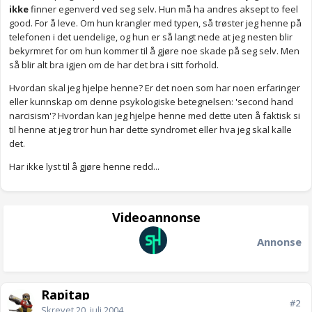
ikke
finner egenverd ved seg selv. Hun må ha andres aksept to feel
good. For å leve. Om hun krangler med typen, så trøster jeg henne på
telefonen i det uendelige, og hun er så langt nede at jeg nesten blir
bekyrmret for om hun kommer til å gjøre noe skade på seg selv. Men
så blir alt bra igjen om de har det bra i sitt forhold.
Hvordan skal jeg hjelpe henne? Er det noen som har noen erfaringer
eller kunnskap om denne psykologiske betegnelsen: 'second hand
narcisism'? Hvordan kan jeg hjelpe henne med dette uten å faktisk si
til henne at jeg tror hun har dette syndromet eller hva jeg skal kalle
det.
Har ikke lyst til å gjøre henne redd...
Videoannonse
Annonse
Rapitap
#2
Skrevet
20. juli 2004