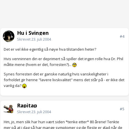
Hu i Svingen
#4
Skrevet
23. juli 2004
Det er vel ikke egentlig så nøye hva tilstanden heter?
Hvis venninnen din er deprimert så spiller det ingen rolle hva Dr. Phil
måtte mene (hvem er det, forresten?)...
Synes forresten det er ganske naturlig hvis vanskeligheter i
forholdet gir henne "lavere livskvalitet" mens det står på - er ikke det
vanlig da?
Rapitap
#5
Skrevet
23. juli 2004
Hm, jo, men slik har hun vært siden *tenke etter* 80 årene! Tenkte
mer på at i dag så har mange symptomer og de fleste er glad når de