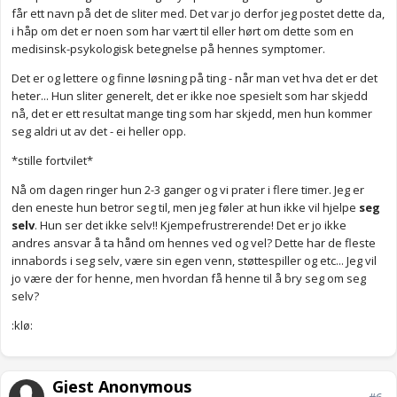
får ett navn på det de sliter med. Det var jo derfor jeg postet dette da,
i håp om det er noen som har vært til eller hørt om dette som en
medisinsk-psykologisk betegnelse på hennes symptomer.
Det er og lettere og finne løsning på ting - når man vet hva det er det
heter... Hun sliter generelt, det er ikke noe spesielt som har skjedd
nå, det er ett resultat mange ting som har skjedd, men hun kommer
seg aldri ut av det - ei heller opp.
*stille fortvilet*
Nå om dagen ringer hun 2-3 ganger og vi prater i flere timer. Jeg er
den eneste hun betror seg til, men jeg føler at hun ikke vil hjelpe
seg
selv
. Hun ser det ikke selv!! Kjempefrustrerende! Det er jo ikke
andres ansvar å ta hånd om hennes ved og vel? Dette har de fleste
innabords i seg selv, være sin egen venn, støttespiller og etc... Jeg vil
jo være der for henne, men hvordan få henne til å bry seg om seg
selv?
:klø:
Gjest Anonymous