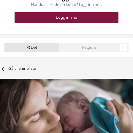
Har du allerede en konto? Logg inn her.
Logg inn nå
Del
Følgere
0
Gå til emneliste