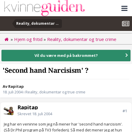
Reality, dokumentar og true crime
»
Hjem og fritid
»
Reality, dokumentar og true crime
Vil du være med på bakrommet?
'Second hand Narcisism' ?
Av Rapitap
18. juli 2004
i
Reality, dokumentar og true crime
Rapitap
#1
Skrevet
18. juli 2004
Jeg har en veninne som jeg nå mener har 'second hand narcisism'.
(Så Dr.Phil program på TV3 forleden). Så med det mener jeg at hun