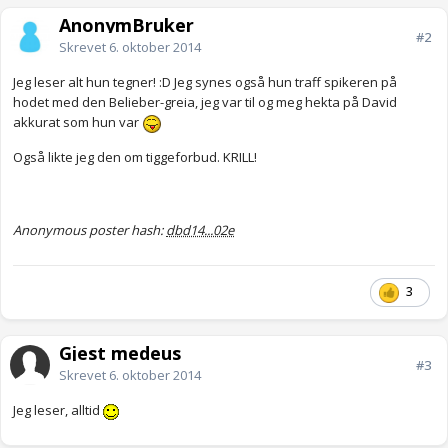
AnonymBruker
#2
Skrevet
6. oktober 2014
Jeg leser alt hun tegner! :D Jeg synes også hun traff spikeren på
hodet med den Belieber-greia, jeg var til og meg hekta på David
akkurat som hun var
Også likte jeg den om tiggeforbud. KRILL!
Anonymous poster hash:
dbd14...02e
3
Gjest medeus
#3
Skrevet
6. oktober 2014
Jeg leser, alltid