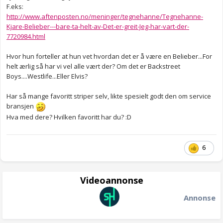
F.eks:
http://www.aftenposten.no/meninger/tegnehanne/Tegnehanne-
Kjare-Belieber---bare-ta-helt-av-Det-er-greit-Jeg-har-vart-der-
7720984.html
Hvor hun forteller at hun vet hvordan det er å være en Belieber...For
helt ærlig så har vi vel alle vært der? Om det er Backstreet
Boys....Westlife...Eller Elvis?
Har så mange favoritt striper selv, likte spesielt godt den om service
bransjen
Hva med dere? Hvilken favoritt har du? :D
6
Videoannonse
Annonse