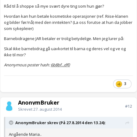
Råd til å shoppe så mye svært dyre ting som hun gjør?
Hvordan kan hun betale kosmetiske operasjoner (ref. Riise-klanen
og bilder før/nå) med den inntekten? (La oss forutse at hun da jobber
som sykepleier)
Barnebidragene JAR betaler er trolig betydelige. Men jeg lurer på:
Skal ikke barnebidrag gå uavkortet til barna og deres vel og ve og
ikke til mor?
Anonymous poster hash:
6b8bf...df0
3
AnonymBruker
#12
Skrevet
27. august 2014
AnonymBruker skrev (På 27.8.2014 den 13.24):
Angående Maria..