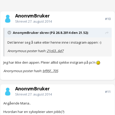
AnonymBruker
#10
Skrevet
27. august 2014
AnonymBruker skrev (På 26.8.2014 den 21.52):
Det lønner seg å søke etter henne inne i instagram-appen :-)
Anonymous poster hash:
21c63...6d7
Jeg har ikke den appen. Pleier alltid sjekke instgram på pc'n
Anonymous poster hash:
bf95f...705
AnonymBruker
#11
Skrevet
27. august 2014
Angående Maria..
Hvordan har en sykepleier uten jobb(?)