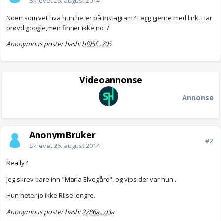
Skrevet
26. august 2014
Noen som vet hva hun heter på instagram? Legg gjerne med link. Har
prøvd google,men finner ikke no :/
Anonymous poster hash:
bf95f...705
Videoannonse
Annonse
AnonymBruker
#2
Skrevet
26. august 2014
Really?
Jeg skrev bare inn "Maria Elvegård", og vips der var hun..
Hun heter jo ikke Riise lengre.
Anonymous poster hash:
2286a...d3a