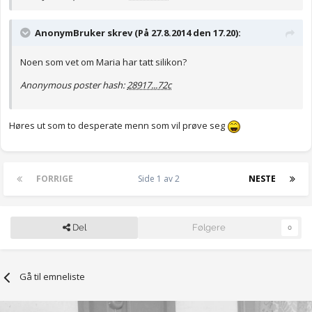
AnonymBruker skrev (På 27.8.2014 den 17.20):
Noen som vet om Maria har tatt silikon?
Anonymous poster hash:
28917...72c
Høres ut som to desperate menn som vil prøve seg
FORRIGE
Side 1 av 2
NESTE
Del
Følgere
0
Gå til emneliste