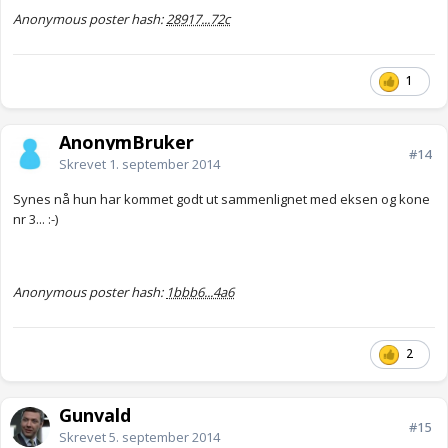
Anonymous poster hash:
28917...72c
1
AnonymBruker
#14
Skrevet
1. september 2014
Synes nå hun har kommet godt ut sammenlignet med eksen og kone
nr 3... :-)
Anonymous poster hash:
1bbb6...4a6
2
Gunvald
#15
Skrevet
5. september 2014