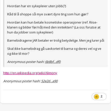
Hvordan har en sykepleier uten jobb(?)
Råd til å shoppe så mye svært dyre ting som hun gjør?
Hvordan kan hun betale kosmetiske operasjoner (ref. Riise-
klanen og bilder før/nå) med den inntekten? (La oss forutse at
hun da jobber som sykepleier)
Barnebidragene JAR betaler er trolig betydelige. Men jeg lurer på:
Skal ikke barnebidrag gå uavkortet til barna og deres vel og ve
og ikke til mor?
Anonymous poster hash:
6b8bf...df0
http://en.wikipedia.org/wiki/Alimony
Anonymous poster hash:
52e2d...a90
2