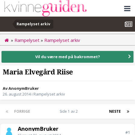
Rampelyset arkiv
»
Rampelyset
»
Rampelyset arkiv
Vil du være med på bakrommet?
Maria Elvegård Riise
Av AnonymBruker
26. august 2014
i
Rampelyset arkiv
FORRIGE
Side 1 av 2
NESTE
AnonymBruker
#1