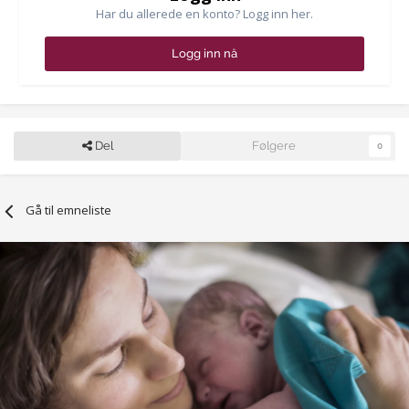
Har du allerede en konto? Logg inn her.
Logg inn nå
Del
Følgere
0
Gå til emneliste