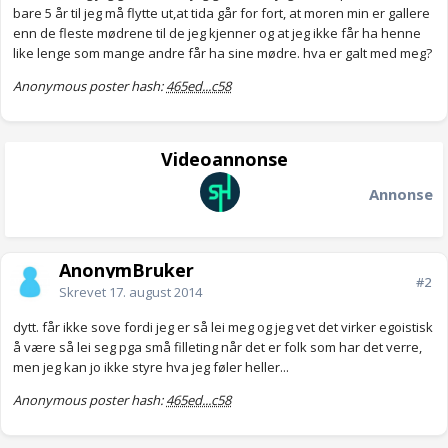
bare 5 år til jeg må flytte ut,at tida går for fort, at moren min er gallere
enn de fleste mødrene til de jeg kjenner og at jeg ikke får ha henne
like lenge som mange andre får ha sine mødre. hva er galt med meg?
Anonymous poster hash:
465ed...c58
Videoannonse
Annonse
AnonymBruker
#2
Skrevet
17. august 2014
dytt. får ikke sove fordi jeg er så lei meg og jeg vet det virker egoistisk
å være så lei seg pga små filleting når det er folk som har det verre,
men jeg kan jo ikke styre hva jeg føler heller...
Anonymous poster hash:
465ed...c58