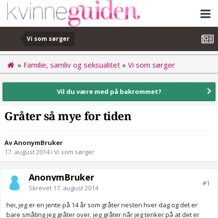
Vi som sørger
»
Familie, samliv og seksualitet
»
Vi som sørger
Vil du være med på bakrommet?
Gråter så mye for tiden
Av AnonymBruker
17. august 2014
i
Vi som sørger
AnonymBruker
#1
Skrevet
17. august 2014
hei, jeg er en jente på 14 år som gråter nesten hver dag og det er
bare småting jeg gråter over. jeg gråter når jeg tenker på at det er