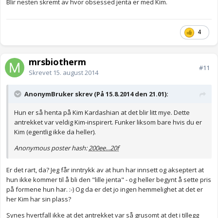
Blir nesten skremt av hvor obsessed jenta er med Kim.
4
mrsbiotherm
#11
Skrevet
15. august 2014
AnonymBruker skrev (På 15.8.2014 den 21.01):
Hun er så henta på Kim Kardashian at det blir litt mye. Dette
antrekket var veldig Kim-inspirert. Funker liksom bare hvis du er
Kim (egentlig ikke da heller).
Anonymous poster hash:
200ee...20f
Er det rart, da? Jeg får inntrykk av at hun har innsett og akseptert at
hun ikke kommer til å bli den "lille jenta" - og heller begynt å sette pris
på formene hun har. :-) Og da er det jo ingen hemmelighet at det er
her Kim har sin plass?
Synes hvertfall ikke at det antrekket var så grusomt at det i tillegg