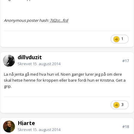
Anonymous poster hash:
7d2cc...fcd
1
dillyduzit
#17
Skrevet
15. august 2014
La nå jenta gå med hva hun vil. Noen ganger lurer jeg på om dere
skal hetse henne for kroppen eller bare fordi hun er Kristina. Get a
grip.
3
Hjarte
#18
Skrevet
15. august 2014