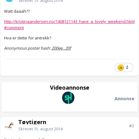
Skrevet
15. august 2014
Watt daaah??
http://kristinaandersen.no/1408121143_have_a_lovely_weekend.html
#comment
Hva er dette for antrekk?
Anonymous poster hash:
200ee...20f
2
Videoannonse
Annonse
Tøytigern
#2
Skrevet
15. august 2014