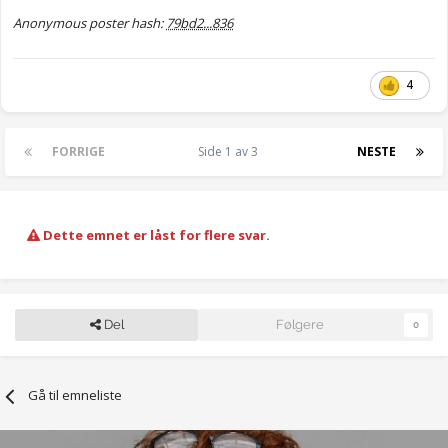
Anonymous poster hash:
79bd2...836
4
FORRIGE
Side 1 av 3
NESTE
Dette emnet er låst for flere svar.
Del
Følgere
0
Gå til emneliste