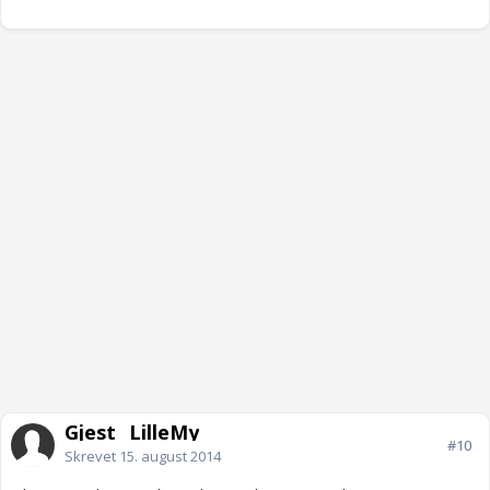
Gjest _LilleMy
#10
Skrevet
15. august 2014