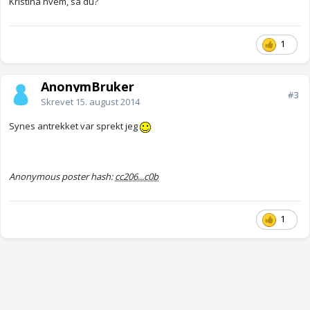
Kristina hvem, sa du?
1
AnonymBruker
#3
Skrevet
15. august 2014
Synes antrekket var sprekt jeg
Anonymous poster hash:
cc206...c0b
1