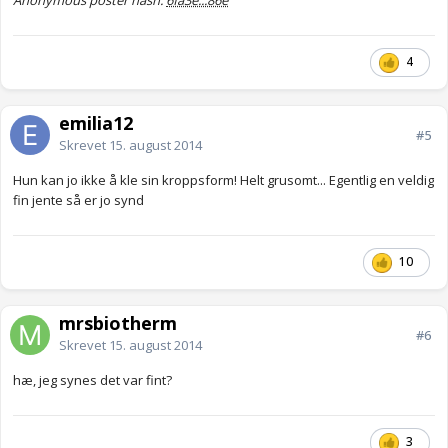
Anonymous poster hash:
6fa3e...86e
4
emilia12
#5
Skrevet
15. august 2014
Hun kan jo ikke å kle sin kroppsform! Helt grusomt... Egentlig en veldig
fin jente så er jo synd
10
mrsbiotherm
#6
Skrevet
15. august 2014
hæ, jeg synes det var fint?
3