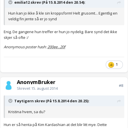
emilia12 skrev (På 15.8.2014 den 20.54):
Hun kan jo ikke å kle sin kroppsform! Helt grusomt... Egentlig en
veldig fin jente så er jo synd
Enig. De gangene hun treffer er hun jo nydelig. Bare synd det ikke
skjer så ofte :/
Anonymous poster hash:
200ee...20f
1
AnonymBruker
#8
Skrevet
15. august 2014
Tøytigern skrev (På 15.8.2014 den 20.25):
Kristina hvem, sa du?
Hun er så henta på Kim Kardashian at det blir litt mye. Dette