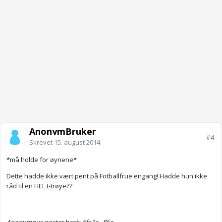
AnonymBruker
#4
Skrevet
15. august 2014
*må holde for øynene*
Dette hadde ikke vært pent på Fotballfrue engang! Hadde hun ikke
råd til en HEL t-trøye??