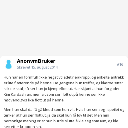
AnonymBruker
#16
Skrevet
15. august 2014
Hun har en formfull (ikke negativt ladet nei) kropp, og enkelte antrekk
er lite flatterende på henne. De gangene hun treffer, og klærne sitter
slik de skal, så ser hun jo kjempeflott ut. Har skjønt at hun forguder
Kim Kardashian, men alt som ser flott ut på henne ser ikke
nødvendigvis like flott ut på henne..
Men hun skal da få gå kledd som hun vil.. Hvis hun ser seg i speilet og
tenker at hun ser flott ut, ja da skal hun få lov til det. Men min
personlige mening er at hun burde slutte å kle seg som Kim, og kle
seg etter kroppen sin.