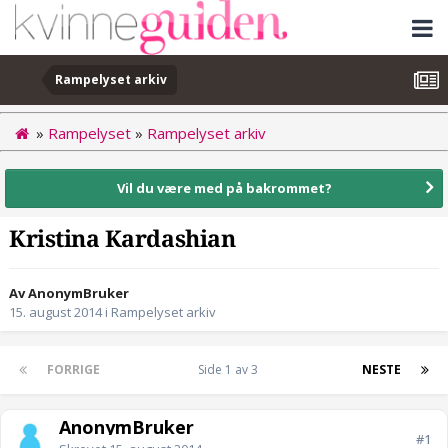
Rampelyset arkiv
»
Rampelyset
»
Rampelyset arkiv
Vil du være med på bakrommet?
Kristina Kardashian
Av AnonymBruker
15. august 2014
i
Rampelyset arkiv
FORRIGE
Side 1 av 3
NESTE
AnonymBruker
#1