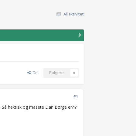
All aktivitet
Del
Følgere
0
#1
! Så hektisk og masete Dan Børge er?!?