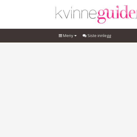
Meny
Siste innlegg