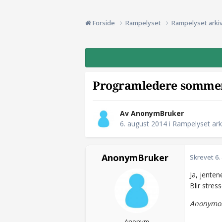
Forside
Rampelyset
Rampelyset arki
Programledere somme
Av AnonymBruker
6. august 2014
i
Rampelyset ark
AnonymBruker
Skrevet
6.
Ja, jente
Blir stres
Anonymou
Anonym