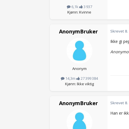
6,1k
3 937
Kjønn: Kvinne
AnonymBruker
Skrevet
8.
Ikke gi pe
Anonymou
Anonym
14,3m
27 399 384
Kjønn: Ikke viktig
AnonymBruker
Skrevet
8.
Han er ikk