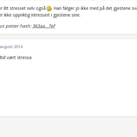
r litt stresset selv også
. Han følger jo ikke med på det gjestene s
er ikke oppriktig intressert i gjestene sine.
s poster hash:
363aa...7ef
 august 2014
ltid vært stressa