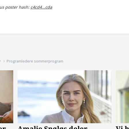
s poster hash:
c4cd4...cda
v
Programledere sommerprogram