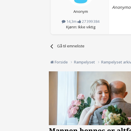
Anonymou
Anonym
14,3m
27 399 384
Kjønn: Ikke viktig
Gå til emneliste
Forside
Rampelyset
Rampelyset arki