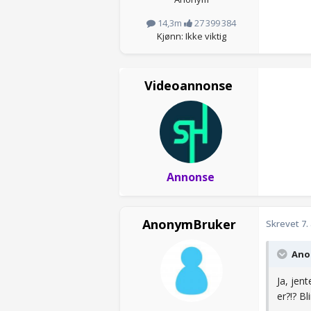
14,3m
27 399 384
Kjønn: Ikke viktig
Videoannonse
Annonse
AnonymBruker
Skrevet
7.
Anon
Ja, jen
er?!? Bl