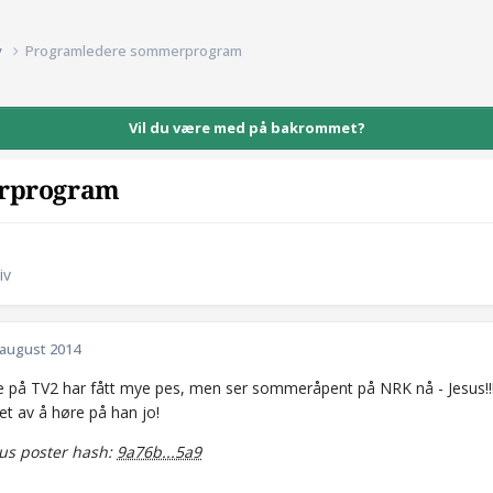
v
Programledere sommerprogram
Vil du være med på bakrommet?
rprogram
iv
 august 2014
ne på TV2 har fått mye pes, men ser sommeråpent på NRK nå - Jesus!!
set av å høre på han jo!
s poster hash:
9a76b...5a9