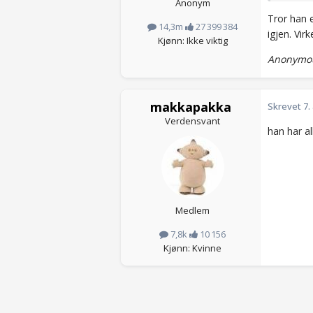
Anonym
Tror han e
14,3m
27 399 384
igjen. Virk
Kjønn: Ikke viktig
Anonymou
makkapakka
Skrevet
7.
Verdensvant
han har al
Medlem
7,8k
10 156
Kjønn: Kvinne