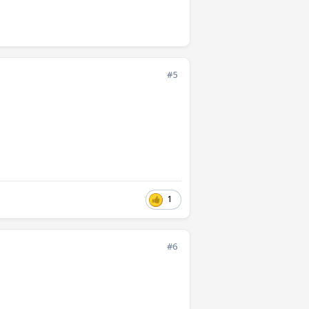
#5
1
#6