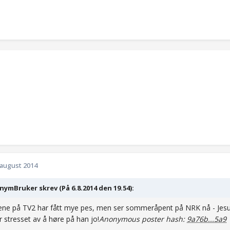
 august 2014
ymBruker skrev (På 6.8.2014 den 19.54):
tene på TV2 har fått mye pes, men ser sommeråpent på NRK nå - Jesu
ir stresset av å høre på han jo!
Anonymous poster hash:
9a76b...5a9